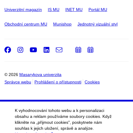
Univerzitní magazín
IS MU
INET MU
Portál MU
Obchodní centrum MU
Munishop
Jednotný vizuální styl
Facebook
Instagram
Youtube
LinkedIn
e-
Přidat
Přidat
Email
mail
do
do
kalendáře
kalendáře
© 2026
Masarykova univerzita
Správce webu
Prohlášení o přístupnosti
Cookies
K vyhodnocování tohoto webu a k personalizaci
obsahu a reklam používáme soubory cookies. Když
klikněte na „přijmout cookies", poskytnete nám
souhlas k jejich uložení, správě a analýze.