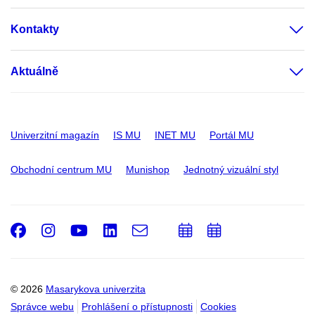
Kontakty
Aktuálně
Univerzitní magazín
IS MU
INET MU
Portál MU
Obchodní centrum MU
Munishop
Jednotný vizuální styl
Facebook
Instagram
Youtube
LinkedIn
e-
Přidat
Přidat
Email
mail
do
do
kalendáře
kalendáře
© 2026
Masarykova univerzita
Správce webu
Prohlášení o přístupnosti
Cookies