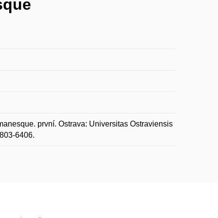
sque
sque. první. Ostrava: Universitas Ostraviensis
1803-6406.