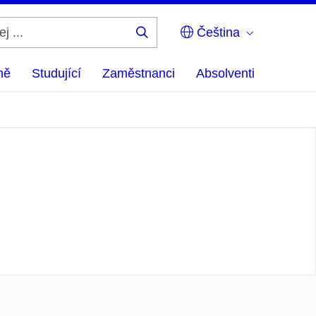
Čeština
Hledej
...
ně
Studující
Zaměstnanci
Absolventi