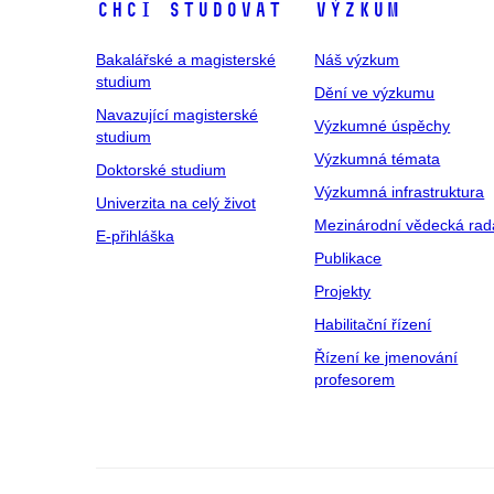
Chci studovat
Výzkum
Bakalářské a magisterské
Náš výzkum
studium
Dění ve výzkumu
Navazující magisterské
Výzkumné úspěchy
studium
Výzkumná témata
Doktorské studium
Výzkumná infrastruktura
Univerzita na celý život
Mezinárodní vědecká rad
E-přihláška
Publikace
Projekty
Habilitační řízení
Řízení ke jmenování
profesorem