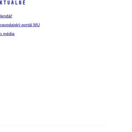
ktuálně
lendář
ravodajský portál MU
o média