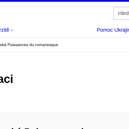
zitě
Pomoc Ukraji
ská Puissances du romanesque
aci