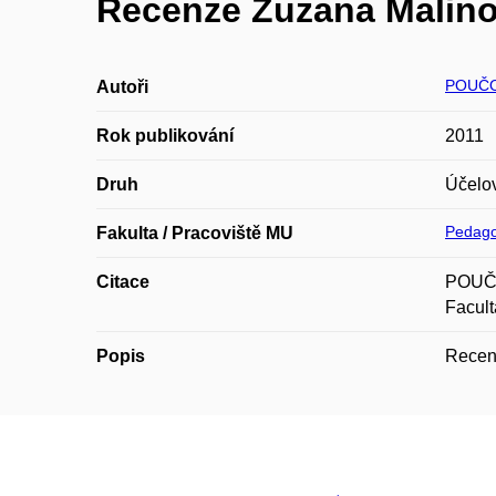
Recenze Zuzana Malin
POUČO
Autoři
Rok publikování
2011
Druh
Účelo
Pedago
Fakulta / Pracoviště MU
Citace
POUČO
Facult
Popis
Recenz