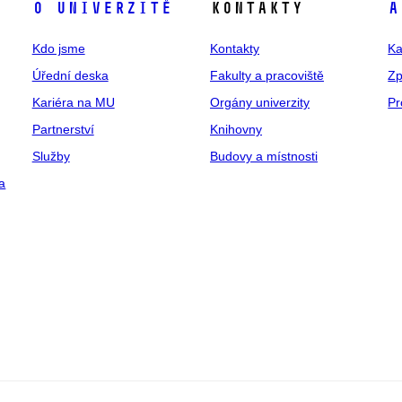
O univerzitě
Kontakty
A
Kdo jsme
Kontakty
Ka
Úřední deska
Fakulty a pracoviště
Zp
Kariéra na MU
Orgány univerzity
Pr
Partnerství
Knihovny
Služby
Budovy a místnosti
a