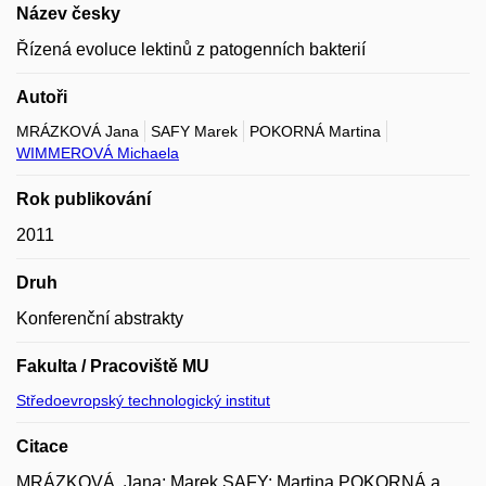
Název česky
Řízená evoluce lektinů z patogenních bakterií
Autoři
MRÁZKOVÁ Jana
SAFY Marek
POKORNÁ Martina
WIMMEROVÁ Michaela
Rok publikování
2011
Druh
Konferenční abstrakty
Fakulta / Pracoviště MU
Středoevropský technologický institut
Citace
MRÁZKOVÁ, Jana; Marek SAFY; Martina POKORNÁ a