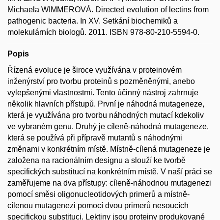
Michaela WIMMEROVÁ. Directed evolution of lectins from
pathogenic bacteria. In XV. Setkání biochemiků a
molekulárních biologů. 2011. ISBN 978-80-210-5594-0.
Popis
Řízená evoluce je široce využívána v proteinovém
inženýrství pro tvorbu proteinů s pozměněnými, anebo
vylepšenými vlastnostmi. Tento účinný nástroj zahrnuje
několik hlavních přístupů. První je náhodná mutageneze,
která je využívána pro tvorbu náhodných mutací kdekoliv
ve vybraném genu. Druhý je cíleně-náhodná mutageneze,
která se používá při přípravě mutantů s náhodnými
změnami v konkrétním místě. Místně-cílená mutageneze je
založena na racionálním designu a slouží ke tvorbě
specifických substitucí na konkrétním místě. V naší práci se
zaměřujeme na dva přístupy: cíleně-náhodnou mutagenezi
pomocí směsi oligonucleotidových primerů a místně-
cílenou mutagenezi pomocí dvou primerů nesoucích
specifickou substituci. Lektiny jsou proteiny produkované