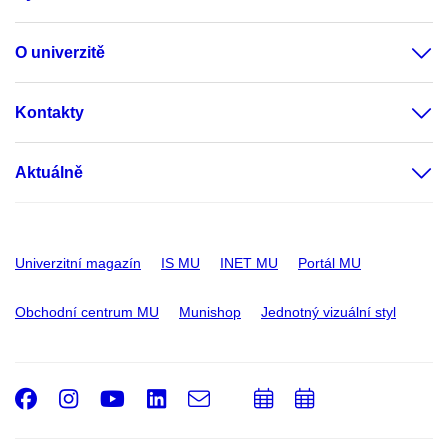
O univerzitě
Kontakty
Aktuálně
Univerzitní magazín
IS MU
INET MU
Portál MU
Obchodní centrum MU
Munishop
Jednotný vizuální styl
Facebook
Instagram
Youtube
LinkedIn
e-
Přidat
Přidat
Email
mail
do
do
kalendáře
kalendáře