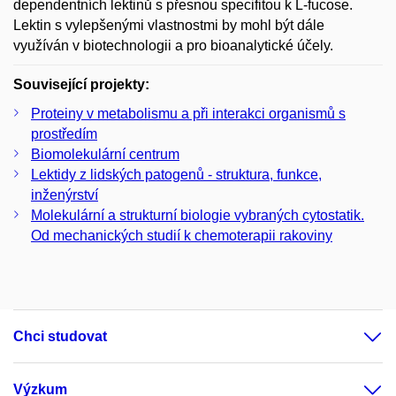
dependentních lektinů s přesnou specifitou k L-fucose.
Lektin s vylepšenými vlastnostmi by mohl být dále
využíván v biotechnologii a pro bioanalytické účely.
Související projekty:
Proteiny v metabolismu a při interakci organismů s
prostředím
Biomolekulární centrum
Lektidy z lidských patogenů - struktura, funkce,
inženýrství
Molekulární a strukturní biologie vybraných cytostatik.
Od mechanických studií k chemoterapii rakoviny
Chci studovat
Výzkum