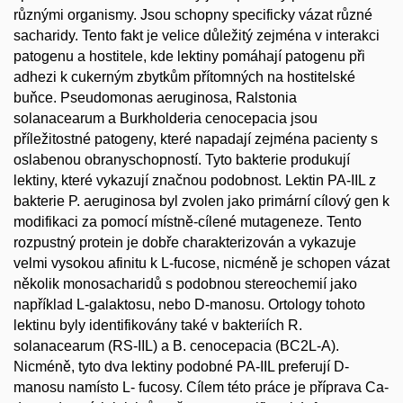
různými organismy. Jsou schopny specificky vázat různé
sacharidy. Tento fakt je velice důležitý zejména v interakci
patogenu a hostitele, kde lektiny pomáhají patogenu při
adhezi k cukerným zbytkům přítomných na hostitelské
buňce. Pseudomonas aeruginosa, Ralstonia
solanacearum a Burkholderia cenocepacia jsou
příležitostné patogeny, které napadají zejména pacienty s
oslabenou obranyschopností. Tyto bakterie produkují
lektiny, které vykazují značnou podobnost. Lektin PA-IIL z
bakterie P. aeruginosa byl zvolen jako primární cílový gen k
modifikaci za pomocí místně-cílené mutageneze. Tento
rozpustný protein je dobře charakterizován a vykazuje
velmi vysokou afinitu k L-fucose, nicméně je schopen vázat
několik monosacharidů s podobnou stereochemií jako
například L-galaktosu, nebo D-manosu. Ortology tohoto
lektinu byly identifikovány také v bakteriích R.
solanacearum (RS-IIL) a B. cenocepacia (BC2L-A).
Nicméně, tyto dva lektiny podobné PA-IIL preferují D-
manosu namísto L- fucosy. Cílem této práce je příprava Ca-