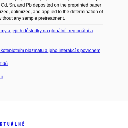
o, Cd, Sn, and Pb deposited on the preprinted paper
zed, optimized, and applied to the determination of
without any sample pretreatment.
y a jejich důsledky na globální , regionální a
koteplotním plazmatu a jeho interakcí s povrchem
tidů
ii
ktuálně