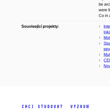
be arc
were f
Co in 
Související projekty:
Int
lok
Mol
Stu
pev
Mul
CEI
Nov
Chci studovat
Výzkum