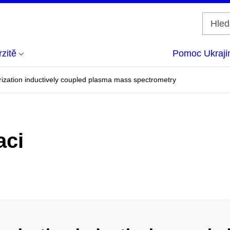
zitě
Pomoc Ukraji
rization inductively coupled plasma mass spectrometry
aci