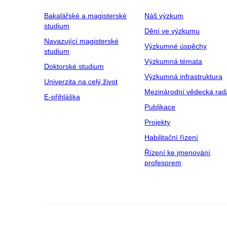
Bakalářské a magisterské
Náš výzkum
studium
Dění ve výzkumu
Navazující magisterské
Výzkumné úspěchy
studium
Výzkumná témata
Doktorské studium
Výzkumná infrastruktura
Univerzita na celý život
Mezinárodní vědecká rad
E-přihláška
Publikace
Projekty
Habilitační řízení
Řízení ke jmenování
profesorem