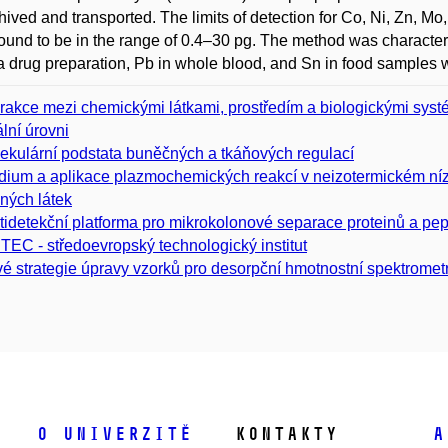
hived and transported. The limits of detection for Co, Ni, Zn, M
ound to be in the range of 0.4–30 pg. The method was characteri
a drug preparation, Pb in whole blood, and Sn in food samples 
erakce mezi chemickými látkami, prostředím a biologickými systém
ální úrovni
ekulární podstata buněčných a tkáňových regulací
dium a aplikace plazmochemických reakcí v neizotermickém níz
ných látek
tidetekční platforma pro mikrokolonové separace proteinů a pep
TEC - středoevropský technologický institut
é strategie úpravy vzorků pro desorpční hmotnostní spektrometr
O univerzitě
Kontakty
A