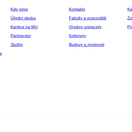
Kdo jsme
Kontakty
Ka
Úřední deska
Fakulty a pracoviště
Zp
Kariéra na MU
Orgány univerzity
Pr
Partnerství
Knihovny
Služby
Budovy a místnosti
a