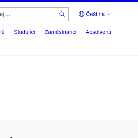
Čeština
Hledej
...
ně
Studující
Zaměstnanci
Absolventi