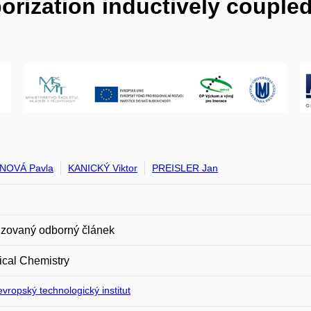
porization inductively coupl
NOVÁ Pavla
KANICKÝ Viktor
PREISLER Jan
zovaný odborný článek
ical Chemistry
vropský technologický institut