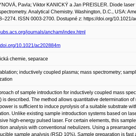
NOVÁ, Pavla; Viktor KANICKÝ a Jan PREISLER. Diode laser th
pectrometry. Analytical Chemistry. Washington, D.C., USA: Amer
8–2274. ISSN 0003-2700. Dostupné z: https://doi.org/10.1021
/pubs.acs.org/journals/ancham/index.html
//doi.org/10.1021/ac202884m
ická chemie, separace
ablation; inductively coupled plasma; mass spectrometry; sample 
zation
roach of sample introduction for inductively coupled mass spec
 is described. The method allows quantitative determination of 
power is sufficient to induce pyrolysis of a suitable substrate w
tion. Unlike existing sample introduction systems based on laser
ive high-energy pulsed laser. For certain elements, this sample
ution analysis with conventional nebulizers. Using a prearrang
ucible sample analysis (RSD 10%). Sample preparation is fast 