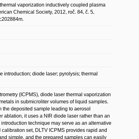
ermal vaporization inductively coupled plasma
ican Chemical Society, 2012, roč. 84, č. 5,
/ac202884m.
introduction; diode laser; pyrolysis; thermal
trometry (ICPMS), diode laser thermal vaporization
metals in submicroliter volumes of liquid samples.
ith the deposited sample leading to aerosol
 ablation, it uses a NIR diode laser rather than an
 introduction technique may serve as an alternative
ed calibration set, DLTV ICPMS provides rapid and
and simple, and the prepared samples can easily