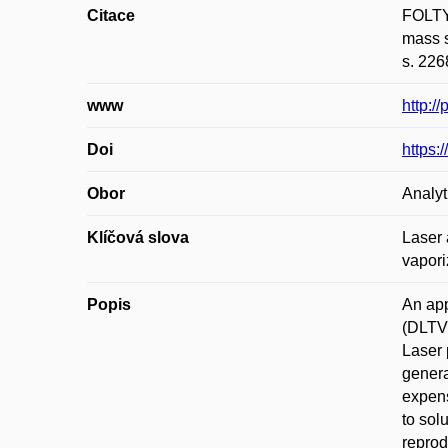
Citace
FOLTY
mass s
s. 226
www
http:/
Doi
https:
Obor
Analyt
Klíčová slova
Laser 
vapori
Popis
An app
(DLTV)
Laser 
genera
expens
to sol
reprod