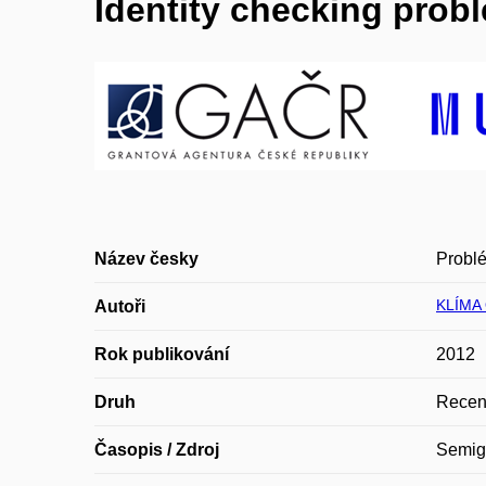
Identity checking prob
Název česky
Problé
KLÍMA 
Autoři
Rok publikování
2012
Druh
Recen
Časopis / Zdroj
Semig