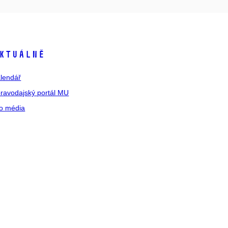
ktuálně
lendář
ravodajský portál MU
o média