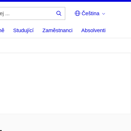
Čeština
Hledej
...
ně
Studující
Zaměstnanci
Absolventi