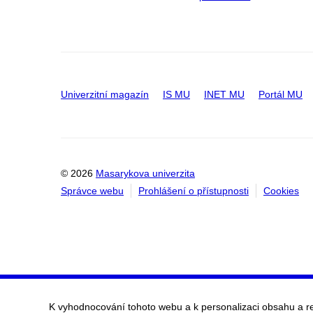
Univerzitní magazín
IS MU
INET MU
Portál MU
© 2026
Masarykova univerzita
Správce webu
Prohlášení o přístupnosti
Cookies
K vyhodnocování tohoto webu a k personalizaci obsahu a r