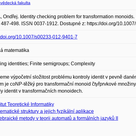
ovědecká fakulta
 Ondřej. Identity checking problem for transformation monoids.
s. 487-498. ISSN 0037-1912. Dostupné z: https://doi.org/10.100
//doi.org/10.1007/s00233-012-9401-7
á matematika
ng identities; Finite semigroups; Complexity
eme výpočetní složitost problému kontroly identit v pevně da
m je coNP-těžký pro transformační monoid čtyřprvkové množiny.
ly identit v transformačních monoidech.
titut Teoretické Informatiky
ematické struktury a jejich fyzikální aplikace
ebraické metody v teorii automatů a formálních jazyků II