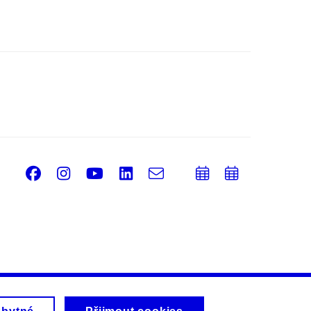
Facebook
Instagram
Youtube
LinkedIn
e-
Přidat
Přidat
Email
mail
do
do
kalendáře
kalendá