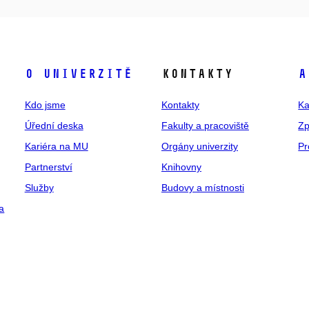
O univerzitě
Kontakty
A
Kdo jsme
Kontakty
Ka
Úřední deska
Fakulty a pracoviště
Zp
Kariéra na MU
Orgány univerzity
Pr
Partnerství
Knihovny
Služby
Budovy a místnosti
a