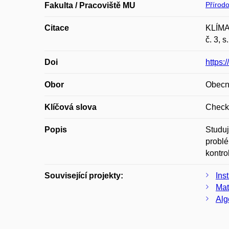
Přírod
Fakulta / Pracoviště MU
Citace
KLÍMA,
č. 3, 
Doi
https:
Obor
Obecn
Klíčová slova
Checki
Popis
Studuj
problé
kontro
Související projekty:
Ins
Mat
Alg