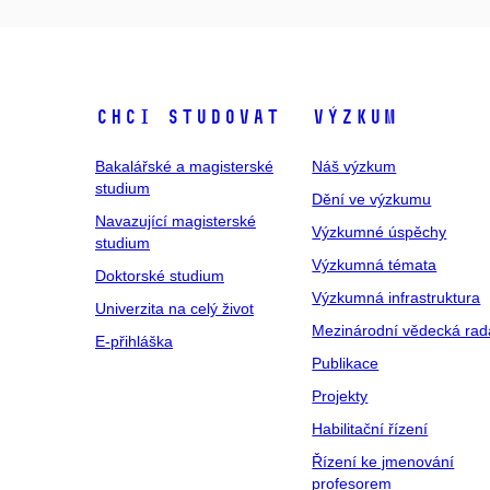
Chci studovat
Výzkum
Bakalářské a magisterské
Náš výzkum
studium
Dění ve výzkumu
Navazující magisterské
Výzkumné úspěchy
studium
Výzkumná témata
Doktorské studium
Výzkumná infrastruktura
Univerzita na celý život
Mezinárodní vědecká rad
E-přihláška
Publikace
Projekty
Habilitační řízení
Řízení ke jmenování
profesorem