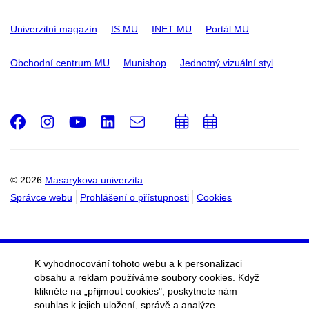
Univerzitní magazín
IS MU
INET MU
Portál MU
Obchodní centrum MU
Munishop
Jednotný vizuální styl
Facebook
Instagram
Youtube
LinkedIn
e-
Přidat
Přidat
Email
mail
do
do
kalendáře
kalendáře
© 2026
Masarykova univerzita
Správce webu
Prohlášení o přístupnosti
Cookies
K vyhodnocování tohoto webu a k personalizaci
obsahu a reklam používáme soubory cookies. Když
klikněte na „přijmout cookies", poskytnete nám
souhlas k jejich uložení, správě a analýze.