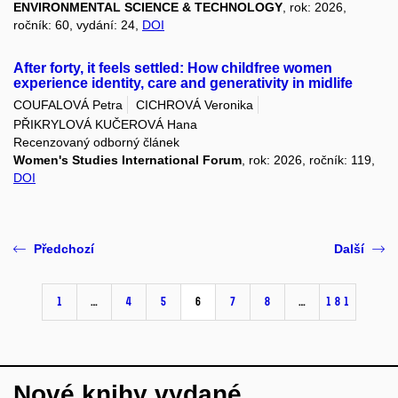
ENVIRONMENTAL SCIENCE & TECHNOLOGY
, rok: 2026,
ročník: 60, vydání: 24,
DOI
After forty, it feels settled: How childfree women
experience identity, care and generativity in midlife
COUFALOVÁ Petra
CICHROVÁ Veronika
PŘIKRYLOVÁ KUČEROVÁ Hana
Recenzovaný odborný článek
Women's Studies International Forum
, rok: 2026, ročník: 119,
DOI
Předchozí
Další
1
…
4
5
6
7
8
…
181
Nové knihy vydané