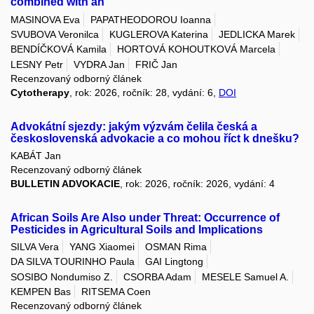
combined with an
MASINOVA Eva
PAPATHEODOROU Ioanna
SVUBOVA Veronilca
KUGLEROVA Katerina
JEDLICKA Marek
BENDÍČKOVÁ Kamila
HORTOVÁ KOHOUTKOVÁ Marcela
LESNY Petr
VYDRA Jan
FRIČ Jan
Recenzovaný odborný článek
Cytotherapy
, rok: 2026, ročník: 28, vydání: 6,
DOI
Advokátní sjezdy: jakým výzvám čelila česká a
československá advokacie a co mohou říct k dnešku?
KABÁT Jan
Recenzovaný odborný článek
BULLETIN ADVOKACIE
, rok: 2026, ročník: 2026, vydání: 4
African Soils Are Also under Threat: Occurrence of
Pesticides in Agricultural Soils and Implications
SILVA Vera
YANG Xiaomei
OSMAN Rima
DA SILVA TOURINHO Paula
GAI Lingtong
SOSIBO Nondumiso Z.
CSORBA Adam
MESELE Samuel A.
KEMPEN Bas
RITSEMA Coen
Recenzovaný odborný článek