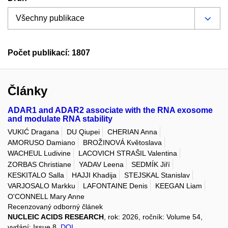
Počet publikací: 1807
Články
ADAR1 and ADAR2 associate with the RNA exosome
and modulate RNA stability
VUKIĆ Dragana
DU Qiupei
CHERIAN Anna
AMORUSO Damiano
BROŽINOVÁ Květoslava
WACHEUL Ludivine
LACOVICH STRAŠIL Valentina
ZORBAS Christiane
YADAV Leena
SEDMÍK Jiří
KESKITALO Salla
HAJJI Khadija
STEJSKAL Stanislav
VARJOSALO Markku
LAFONTAINE Denis
KEEGAN Liam
O'CONNELL Mary Anne
Recenzovaný odborný článek
NUCLEIC ACIDS RESEARCH
, rok: 2026, ročník: Volume 54,
vydání: Issue 8,
DOI