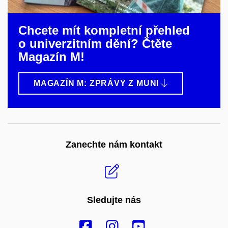
Chcete mít kompletní přehled
o univerzitním dění? Čtěte
Magazín M!
MAGAZÍN M: ZPRÁVY Z MUNI
Zanechte nám kontakt
Sledujte nás