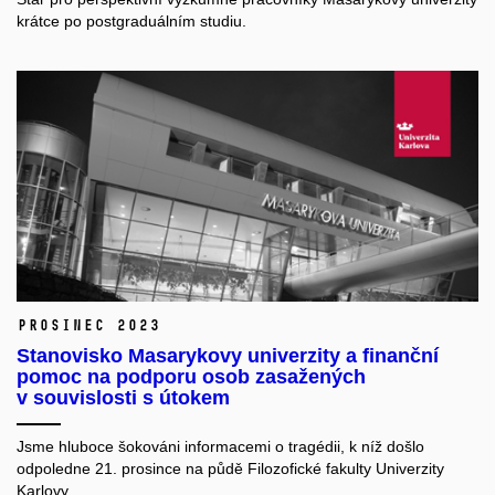
krátce po postgraduálním studiu.
prosinec 2023
Stanovisko Masarykovy univerzity a finanční
pomoc na podporu osob zasažených
v souvislosti s útokem
Jsme hluboce šokováni informacemi o tragédii, k níž došlo
odpoledne 21. prosince na půdě Filozofické fakulty Univerzity
Karlovy.