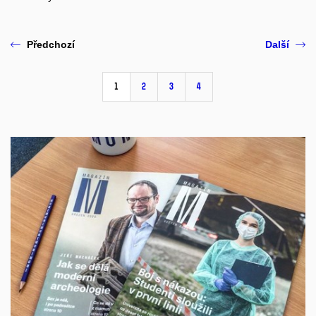
Předchozí
Další
1
2
3
4