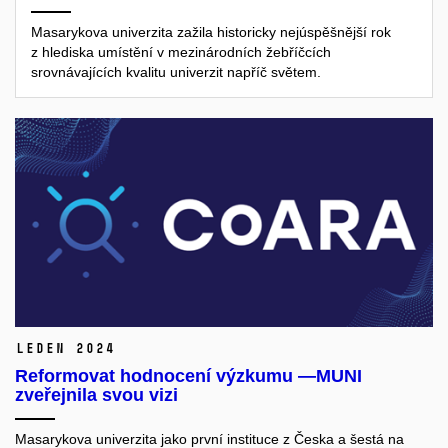
Masarykova univerzita zažila historicky nejúspěšnější rok
z hlediska umístění v mezinárodních žebříčcích
srovnávajících kvalitu univerzit napříč světem.
leden 2024
Reformovat hodnocení výzkumu —MUNI
zveřejnila svou vizi
Masarykova univerzita jako první instituce z Česka a šestá na