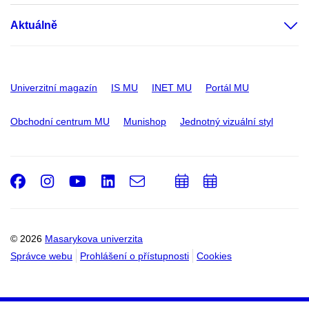
Aktuálně
Univerzitní magazín
IS MU
INET MU
Portál MU
Obchodní centrum MU
Munishop
Jednotný vizuální styl
Facebook
Instagram
Youtube
LinkedIn
e-
Přidat
Přidat
Email
mail
do
do
kalendáře
kalendáře
© 2026
Masarykova univerzita
Správce webu
Prohlášení o přístupnosti
Cookies