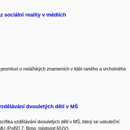
 sociální reality v médiích
romluví o notářských znameních v Itálii raného a vrcholného
 vzdělávání dvouletých dětí v MŠ
ecifika vzdělávání dvouletých dětí v MŠ, který se uskuteční
U (Poříčí 7, Brno, místnost RUV).