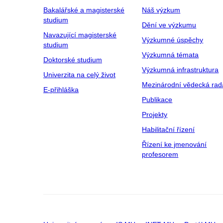
Bakalářské a magisterské
Náš výzkum
studium
Dění ve výzkumu
Navazující magisterské
Výzkumné úspěchy
studium
Výzkumná témata
Doktorské studium
Výzkumná infrastruktura
Univerzita na celý život
Mezinárodní vědecká rad
E-přihláška
Publikace
Projekty
Habilitační řízení
Řízení ke jmenování
profesorem