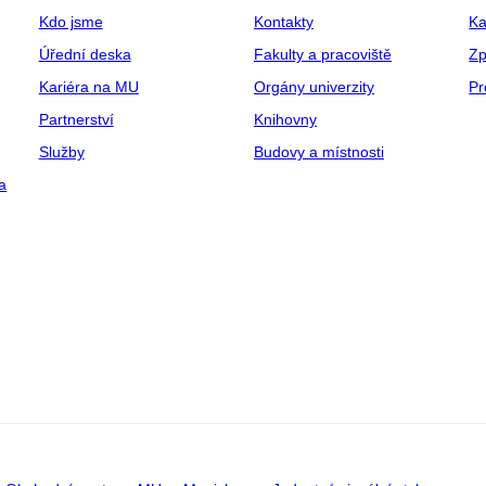
Kdo jsme
Kontakty
Ka
Úřední deska
Fakulty a pracoviště
Zp
Kariéra na MU
Orgány univerzity
Pr
Partnerství
Knihovny
Služby
Budovy a místnosti
a