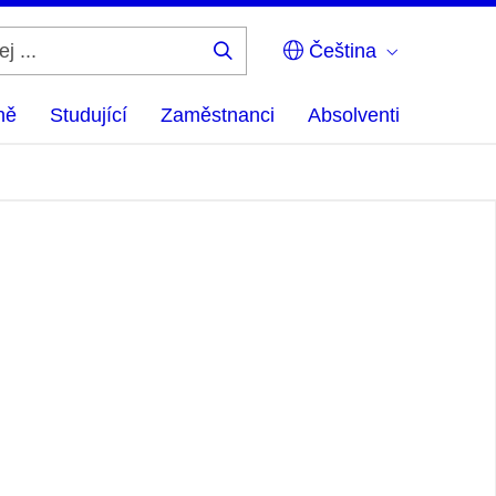
Čeština
Hledej
...
ně
Studující
Zaměstnanci
Absolventi