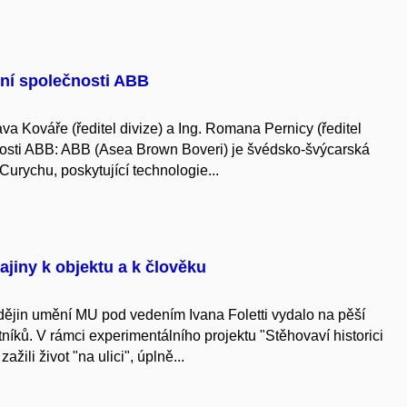
dní společnosti ABB
a Kováře (ředitel divize) a Ing. Romana Pernicy (ředitel
nosti ABB: ABB (Asea Brown Boveri) je švédsko-švýcarská
urychu, poskytující technologie...
ajiny k objektu a k člověku
dějin umění MU pod vedením Ivana Foletti vydalo na pěší
íků. V rámci experimentálního projektu "Stěhovaví historici
žili život "na ulici", úplně...