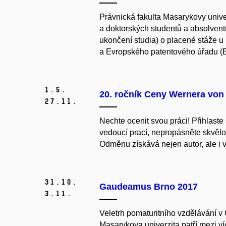
Právnická fakulta Masarykovy unive
a doktorských studentů a absolven
ukončení studia) o placené stáže u
a Evropského patentového úřadu (
1.
5.
20. ročník Ceny Wernera vo
27.
11.
Nechte ocenit svou práci! Přihlast
vedoucí prací, nepropásněte skvěl
Odměnu získává nejen autor, ale i v
31.
10.
Gaudeamus Brno 2017
3.
11.
Veletrh pomaturitního vzdělávání v
Masarykova univerzita patří mezi ví