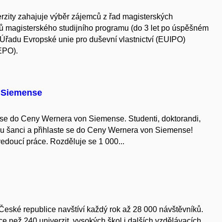
rzity zahajuje výběr zájemců z řad magisterských
tů magisterského studijního programu (do 3 let po úspěšném
 Úřadu Evropské unie pro duševní vlastnictví (EUIPO)
EPO).
n Siemense
e se do Ceny Wernera von Siemense. Studenti, doktorandi,
ou šanci a přihlaste se do Ceny Wernera von Siemense!
edoucí práce. Rozděluje se 1 000...
 České republice navštíví každý rok až 28 000 návštěvníků.
ce než 240 univerzit, vysokých škol i dalších vzdělávacích