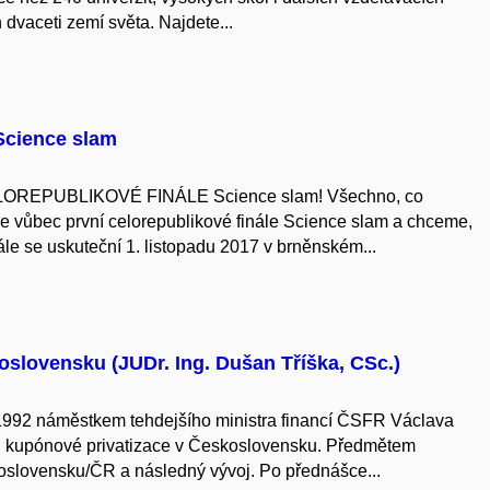
h dvaceti zemí světa. Najdete...
 Science slam
LOREPUBLIKOVÉ FINÁLE Science slam! Všechno, co
e vůbec první celorepublikové finále Science slam a chceme,
ále se uskuteční 1. listopadu 2017 v brněnském...
slovensku (JUDr. Ing. Dušan Tříška, CSc.)
 1992 náměstkem tehdejšího ministra financí ČSFR Václava
rů kupónové privatizace v Československu. Předmětem
oslovensku/ČR a následný vývoj. Po přednášce...