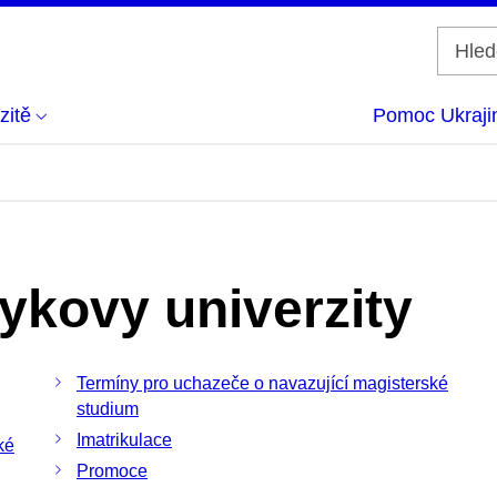
zitě
Pomoc Ukraji
ykovy univerzity
Termíny pro uchazeče o navazující magisterské
studium
Imatrikulace
ké
Promoce