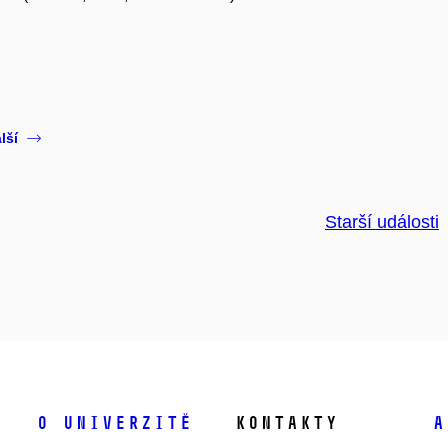
lší
Starší události
O univerzitě
Kontakty
A