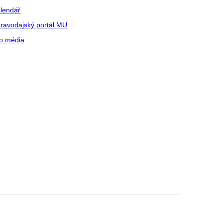
lendář
ravodajský portál MU
o média