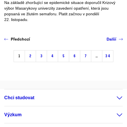
Na základě zhoršující se epidemické situace doporučil Krizový
výbor Masarykovy univerzity zavedení opatření, která jsou
popsaná ve žlutém semaforu. Platit začnou v pondělí
22. listopadu.
Předchozí
Další
1
2
3
4
5
6
7
…
34
Chci studovat
Výzkum