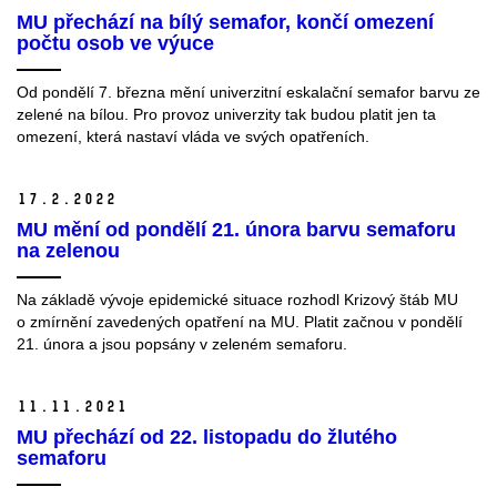
MU přechází na bílý semafor, končí omezení
počtu osob ve výuce
Od pondělí 7. března mění univerzitní eskalační semafor barvu ze
zelené na bílou. Pro provoz univerzity tak budou platit jen ta
omezení, která nastaví vláda ve svých opatřeních.
17.
2.
2022
MU mění od pondělí 21. února barvu semaforu
na zelenou
Na základě vývoje epidemické situace rozhodl Krizový štáb MU
o zmírnění zavedených opatření na MU. Platit začnou v pondělí
21. února a jsou popsány v zeleném semaforu.
11.
11.
2021
MU přechází od 22. listopadu do žlutého
semaforu