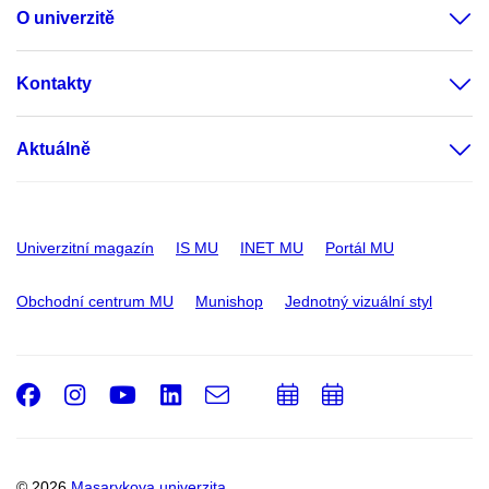
O univerzitě
Kontakty
Aktuálně
Univerzitní magazín
IS MU
INET MU
Portál MU
Obchodní centrum MU
Munishop
Jednotný vizuální styl
Facebook
Instagram
Youtube
LinkedIn
e-
Přidat
Přidat
Email
mail
do
do
kalendáře
kalendáře
© 2026
Masarykova univerzita