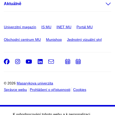
Aktuálně
Univerzitní magazín
IS MU
INET MU
Portál MU
Obchodní centrum MU
Munishop
Jednotný vizuální styl
Facebook
Instagram
Youtube
LinkedIn
e-
Přidat
Přidat
Email
mail
do
do
kalendáře
kalendáře
© 2026
Masarykova univerzita
Správce webu
Prohlášení o přístupnosti
Cookies
K vyhodnocování tohoto webu a k personalizaci