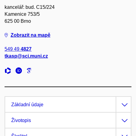
kancelář: bud. C15/224
Kamenice 753/5
625 00 Brno
Zobrazit na mapě
549 49
4827
tkasp@sci.muni.cz
Základní údaje
Životopis