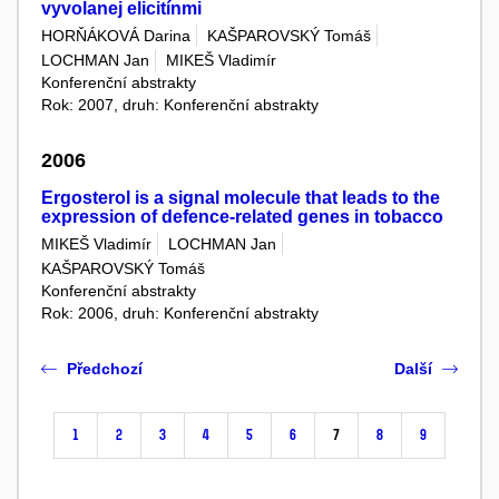
vyvolanej elicitínmi
HORŇÁKOVÁ Darina
KAŠPAROVSKÝ Tomáš
LOCHMAN Jan
MIKEŠ Vladimír
Konferenční abstrakty
Rok: 2007, druh: Konferenční abstrakty
2006
Ergosterol is a signal molecule that leads to the
expression of defence-related genes in tobacco
MIKEŠ Vladimír
LOCHMAN Jan
KAŠPAROVSKÝ Tomáš
Konferenční abstrakty
Rok: 2006, druh: Konferenční abstrakty
Předchozí
Další
1
2
3
4
5
6
7
8
9