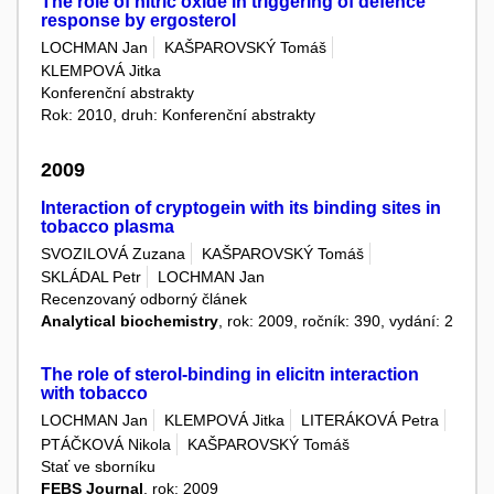
The role of nitric oxide in triggering of defence
response by ergosterol
LOCHMAN Jan
KAŠPAROVSKÝ Tomáš
KLEMPOVÁ Jitka
Konferenční abstrakty
Rok: 2010, druh: Konferenční abstrakty
2009
Interaction of cryptogein with its binding sites in
tobacco plasma
SVOZILOVÁ Zuzana
KAŠPAROVSKÝ Tomáš
SKLÁDAL Petr
LOCHMAN Jan
Recenzovaný odborný článek
Analytical biochemistry
, rok: 2009, ročník: 390, vydání: 2
The role of sterol-binding in elicitn interaction
with tobacco
LOCHMAN Jan
KLEMPOVÁ Jitka
LITERÁKOVÁ Petra
PTÁČKOVÁ Nikola
KAŠPAROVSKÝ Tomáš
Stať ve sborníku
FEBS Journal
, rok: 2009