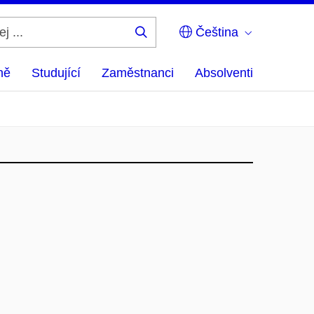
Čeština
Hledej
...
ně
Studující
Zaměstnanci
Absolventi