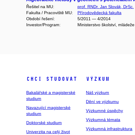
Řešitel na MU:
prof. RNDr. Jan Slovák, DrSc.
Fakulta / Pracoviště MU:
Přírodovědecká fakulta
Období řešení:
5/2011 — 4/2014
Investor/Program:
Ministerstvo školství, mláde
Chci studovat
Výzkum
Bakalářské a magisterské
Náš výzkum
studium
Dění ve výzkumu
Navazující magisterské
Výzkumné úspěchy
studium
Výzkumná témata
Doktorské studium
Výzkumná infrastruktura
Univerzita na celý život