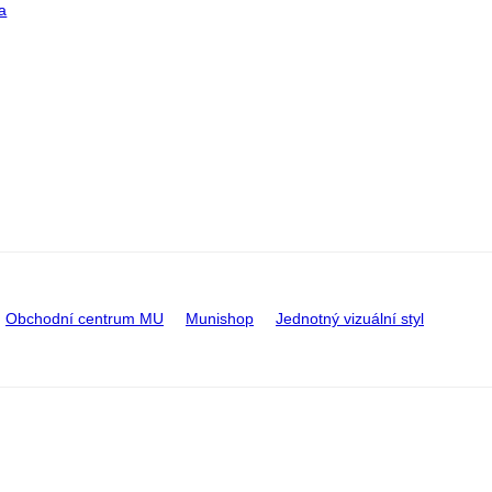
a
Obchodní centrum MU
Munishop
Jednotný vizuální styl