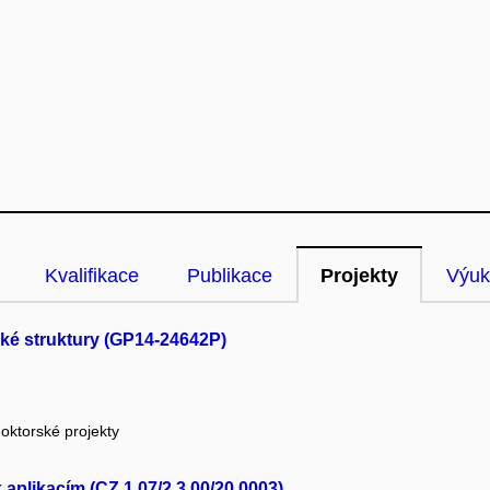
Kvalifikace
Publikace
Projekty
Výuk
cké struktury (GP14-24642P)
oktorské projekty
aplikacím (CZ.1.07/2.3.00/20.0003)