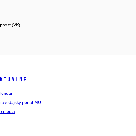
opnost (VK)
ktuálně
lendář
ravodajský portál MU
o média