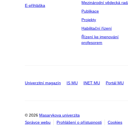
Mezinárodní vědecká rad
E-přihláška
Publikace
Projekty
Habilitační řízení
Řízení ke jmenování
profesorem
Univerzitní magazín
IS MU
INET MU
Portál MU
© 2026
Masarykova univerzita
Správce webu
Prohlášení o přístupnosti
Cookies