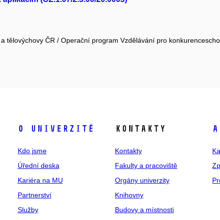
že a tělovýchovy ČR / Operační program Vzdělávání pro konkurencesch
O univerzitě
Kontakty
A
Kdo jsme
Kontakty
Ka
Úřední deska
Fakulty a pracoviště
Zp
Kariéra na MU
Orgány univerzity
Pr
Partnerství
Knihovny
Služby
Budovy a místnosti