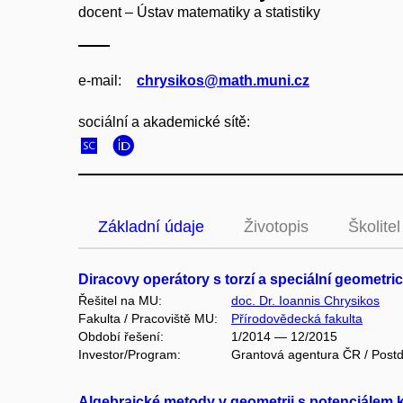
docent – Ústav matematiky a statistiky
e‑mail:
chrysikos@math.muni.cz
sociální a akademické sítě:
Základní údaje
Životopis
Školitel
Diracovy operátory s torzí a speciální geometri
Řešitel na MU:
doc. Dr. Ioannis Chrysikos
Fakulta / Pracoviště MU:
Přírodovědecká fakulta
Období řešení:
1/2014 — 12/2015
Investor/Program:
Grantová agentura ČR / Postd
Algebraické metody v geometrii s potenciálem k 