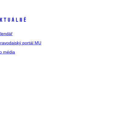
ktuálně
lendář
ravodajský portál MU
o média