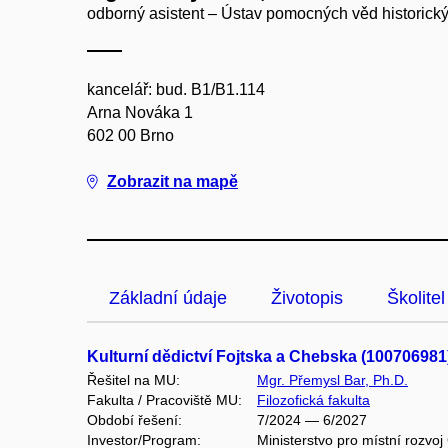
odborný asistent – Ústav pomocných věd historickýc
kancelář: bud. B1/B1.114
Arna Nováka 1
602 00 Brno
Zobrazit na mapě
Základní údaje
Životopis
Školitel
Kulturní dědictví Fojtska a Chebska (100706981
Řešitel na MU:
Mgr. Přemysl Bar, Ph.D.
Fakulta / Pracoviště MU:
Filozofická fakulta
Období řešení:
7/2024 — 6/2027
Investor/Program:
Ministerstvo pro místní rozvo