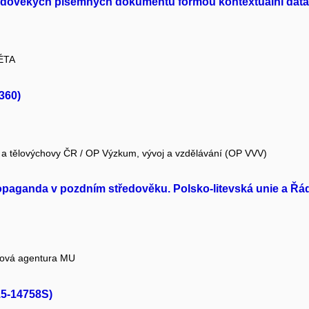
ředověkých písemných dokumentů formou kontextuální data
 ÉTA
360)
e a tělovýchovy ČR / OP Výzkum, vývoj a vzdělávání (OP VVV)
opaganda v pozdním středověku. Polsko-litevská unie a Řá
tová agentura MU
15-14758S)