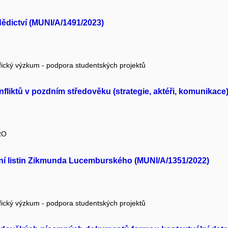
dědictví (MUNI/A/1491/2023)
fický výzkum - podpora studentských projektů
konfliktů v pozdním středověku (strategie, aktéři, komunikac
RO
ání listin Zikmunda Lucemburského (MUNI/A/1351/2022)
fický výzkum - podpora studentských projektů