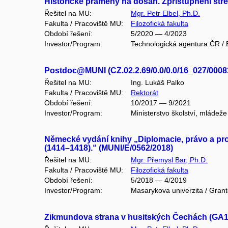
Historické prameny na dosah. Zpřístupnění st
Řešitel na MU:
Mgr. Petr Elbel, Ph.D.
Fakulta / Pracoviště MU:
Filozofická fakulta
Období řešení:
5/2020 — 4/2023
Investor/Program:
Technologická agentura ČR /
Postdoc@MUNI (CZ.02.2.69/0.0/0.0/16_027/0008
Řešitel na MU:
Ing. Lukáš Palko
Fakulta / Pracoviště MU:
Rektorát
Období řešení:
10/2017 — 9/2021
Investor/Program:
Ministerstvo školství, mládež
Německé vydání knihy „Diplomacie, právo a pr
(1414–1418).“ (MUNI/E/0562/2018)
Řešitel na MU:
Mgr. Přemysl Bar, Ph.D.
Fakulta / Pracoviště MU:
Filozofická fakulta
Období řešení:
5/2018 — 4/2019
Investor/Program:
Masarykova univerzita / Gran
Zikmundova strana v husitských Čechách (GA