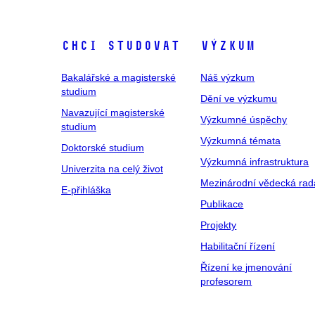
Chci studovat
Výzkum
Bakalářské a magisterské
Náš výzkum
studium
Dění ve výzkumu
Navazující magisterské
Výzkumné úspěchy
studium
Výzkumná témata
Doktorské studium
Výzkumná infrastruktura
Univerzita na celý život
Mezinárodní vědecká rad
E-přihláška
Publikace
Projekty
Habilitační řízení
Řízení ke jmenování
profesorem