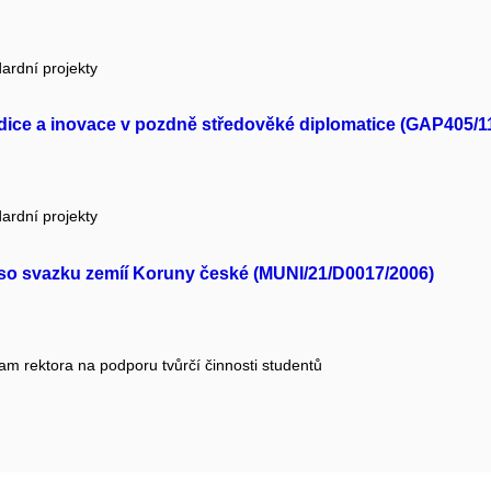
ardní projekty
adice a inovace v pozdně středověké diplomatice (GAP405/1
ardní projekty
ce so svazku zemíí Koruny české (MUNI/21/D0017/2006)
am rektora na podporu tvůrčí činnosti studentů