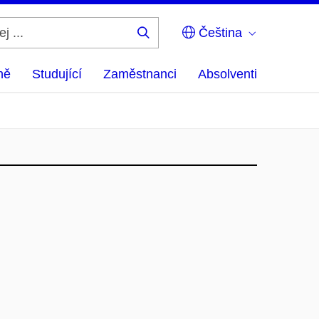
Čeština
Hledej
...
ně
Studující
Zaměstnanci
Absolventi