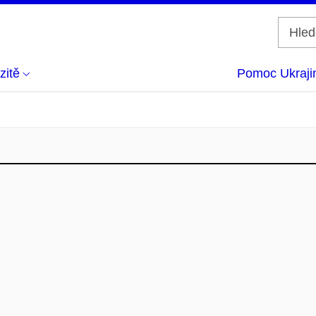
zitě
Pomoc Ukraji