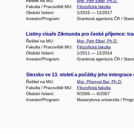
Řešitel na MU:
Mgr. Petr Elbel, Ph.D.
Fakulta / Pracoviště MU:
Filozofická fakulta
Období řešení:
1/2015 — 12/2017
Investor/Program:
Grantová agentura ČR / Stand
Listiny císaře Zikmunda pro české příjemce: tr
Řešitel na MU:
Mgr. Petr Elbel, Ph.D.
Fakulta / Pracoviště MU:
Filozofická fakulta
Období řešení:
1/2011 — 12/2014
Investor/Program:
Grantová agentura ČR / Stand
Slezsko ve 13. století a počátky jeho intergra
Řešitel na MU:
Mgr. Přemysl Bar, Ph.D.
Fakulta / Pracoviště MU:
Filozofická fakulta
Období řešení:
9/2006 — 6/2007
Investor/Program:
Masarykova univerzita / Progr