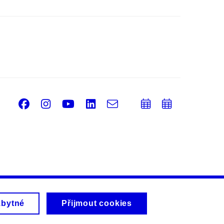
Facebook
Instagram
Youtube
LinkedIn
e-
Přidat
Přidat
Email
mail
do
do
kalendáře
kalendá
zbytné
Přijmout cookies