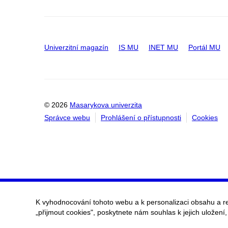
Univerzitní magazín
IS MU
INET MU
Portál MU
© 2026
Masarykova univerzita
Správce webu
Prohlášení o přístupnosti
Cookies
K vyhodnocování tohoto webu a k personalizaci obsahu a r
„přijmout cookies", poskytnete nám souhlas k jejich uložení