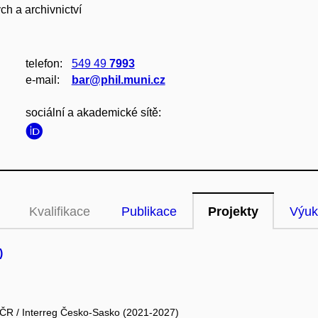
h a archivnictví
telefon:
549 49
7993
e‑mail:
bar@phil.muni.cz
sociální a akademické sítě:
Kvalifikace
Publikace
Projekty
Výuk
)
j ČR / Interreg Česko-Sasko (2021-2027)