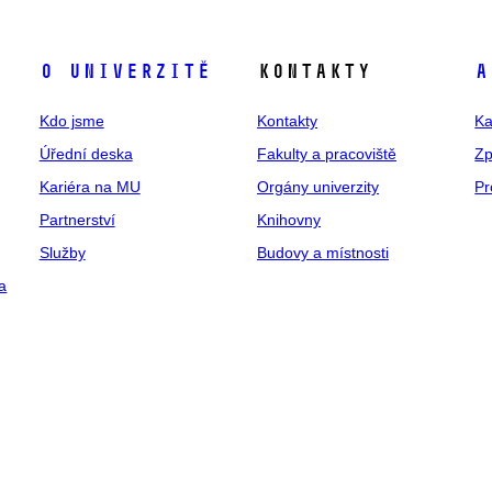
O univerzitě
Kontakty
A
Kdo jsme
Kontakty
Ka
Úřední deska
Fakulty a pracoviště
Zp
Kariéra na MU
Orgány univerzity
Pr
Partnerství
Knihovny
Služby
Budovy a místnosti
a