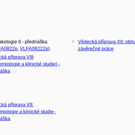
kologie II - přednáška
Vědecká příprava XII: obh
FA0822p
,
VLFA08222p
)
závěrečné práce
ká příprava VIII
emiologie a klinické studie) -
náška
ká příprava VII:
miologie a klinické studie -
náška