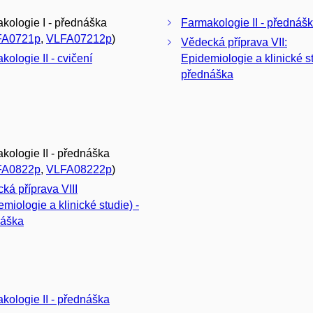
kologie I - přednáška
Farmakologie II - přednáš
FA0721p
,
VLFA07212p
)
Vědecká příprava VII:
kologie II - cvičení
Epidemiologie a klinické st
přednáška
kologie II - přednáška
FA0822p
,
VLFA08222p
)
ká příprava VIII
emiologie a klinické studie) -
náška
kologie II - přednáška