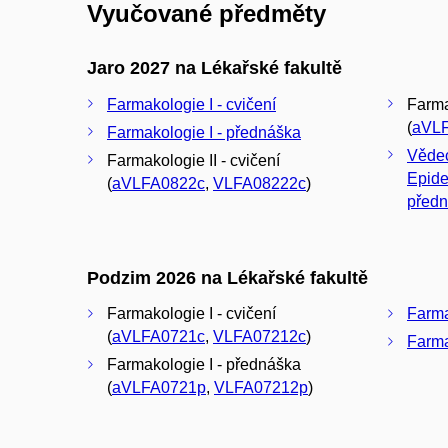
Vyučované předměty
Jaro 2027 na Lékařské fakultě
Farmakologie I - cvičení
Farma
(
aVL
Farmakologie I - přednáška
Vědec
Farmakologie II - cvičení
Epide
(
aVLFA0822c
,
VLFA08222c
)
před
Podzim 2026 na Lékařské fakultě
Farmakologie I - cvičení
Farma
(
aVLFA0721c
,
VLFA07212c
)
Farma
Farmakologie I - přednáška
(
aVLFA0721p
,
VLFA07212p
)