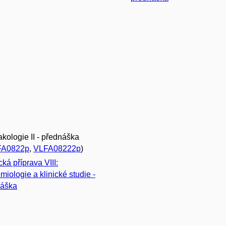
kologie II - přednáška
FA0822p
,
VLFA08222p
)
ká příprava VIII:
miologie a klinické studie -
náška