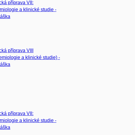
ká příprava VII:
miologie a klinické studie -
náška
ká příprava VIII
emiologie a klinické studie) -
náška
ká příprava VII:
miologie a klinické studie -
náška