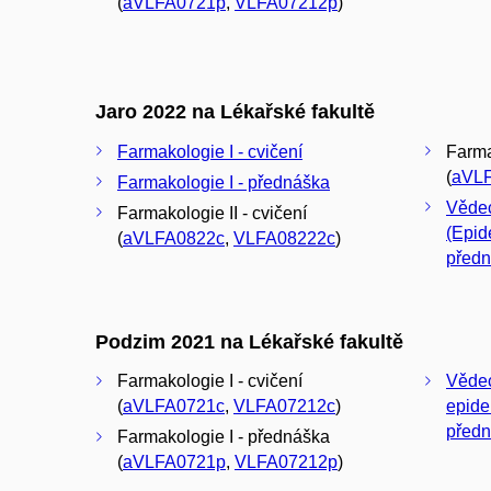
(
aVLFA0721p
,
VLFA07212p
)
Jaro 2022 na Lékařské fakultě
Farmakologie I - cvičení
Farma
(
aVL
Farmakologie I - přednáška
Vědec
Farmakologie II - cvičení
(Epid
(
aVLFA0822c
,
VLFA08222c
)
před
Podzim 2021 na Lékařské fakultě
Farmakologie I - cvičení
Vědec
(
aVLFA0721c
,
VLFA07212c
)
epide
před
Farmakologie I - přednáška
(
aVLFA0721p
,
VLFA07212p
)