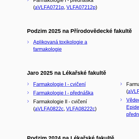
Farmakologie I - přednáška
(
aVLFA0721p
,
VLFA07212p
)
Podzim 2025 na Přírodovědecké fakultě
Aplikovaná toxikologie a
farmakologie
Jaro 2025 na Lékařské fakultě
Farmakologie I - cvičení
Farma
(
aVL
Farmakologie I - přednáška
Vědec
Farmakologie II - cvičení
Epide
(
aVLFA0822c
,
VLFA08222c
)
před
Podzim 2024 na Lékařské fakultě