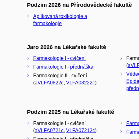
Podzim 2026 na Přírodovědecké fakultě
Aplikovaná toxikologie a
farmakologie
Jaro 2026 na Lékařské fakultě
Farmakologie I - cvičení
Farma
(
aVL
Farmakologie I - přednáška
Vědec
Farmakologie II - cvičení
Epide
(
aVLFA0822c
,
VLFA08222c
)
před
Podzim 2025 na Lékařské fakultě
Farmakologie I - cvičení
Farma
(
aVLFA0721c
,
VLFA07212c
)
Farma