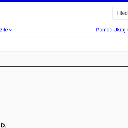
zitě
Pomoc Ukraji
.D.