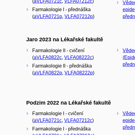
(
aVLFA0721c
,
VLFA07212c
)
Vědec
Farmakologie I - přednáška
epide
(
aVLFA0721p
,
VLFA07212p
)
před
Jaro 2023 na Lékařské fakultě
Farmakologie II - cvičení
Vědec
(
aVLFA0822c
,
VLFA08222c
)
(Epid
před
Farmakologie II - přednáška
(
aVLFA0822p
,
VLFA08222p
)
Podzim 2022 na Lékařské fakultě
Farmakologie I - cvičení
Vědec
(
aVLFA0721c
,
VLFA07212c
)
epide
před
Farmakologie I - přednáška