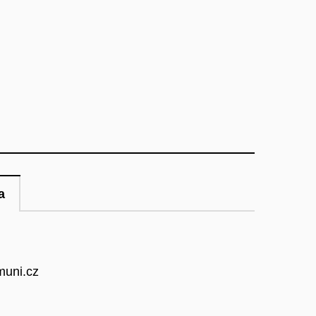
a
muni.cz