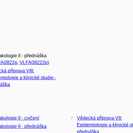
kologie II - přednáška
FA0822p
,
VLFA08222p
)
ká příprava VIII:
miologie a klinické studie -
náška
kologie II - cvičení
Vědecká příprava VII:
Epidemiologie a klinické st
kologie II - přednáška
přednáška