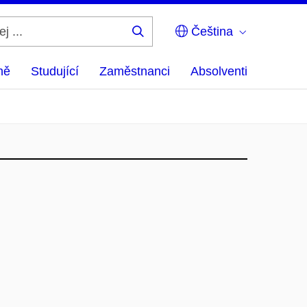
Čeština
Hledej
...
ně
Studující
Zaměstnanci
Absolventi