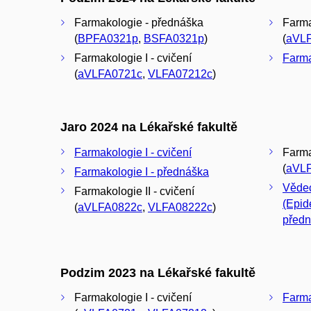
Farmakologie - přednáška
Farma
(
BPFA0321p
,
BSFA0321p
)
(
aVL
Farmakologie I - cvičení
Farma
(
aVLFA0721c
,
VLFA07212c
)
Jaro 2024 na Lékařské fakultě
Farmakologie I - cvičení
Farma
(
aVL
Farmakologie I - přednáška
Vědec
Farmakologie II - cvičení
(Epid
(
aVLFA0822c
,
VLFA08222c
)
před
Podzim 2023 na Lékařské fakultě
Farmakologie I - cvičení
Farma