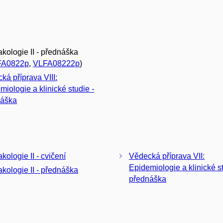
kologie II - přednáška
FA0822p
,
VLFA08222p
)
ká příprava VIII:
miologie a klinické studie -
náška
kologie II - cvičení
Vědecká příprava VII:
Epidemiologie a klinické st
kologie II - přednáška
přednáška