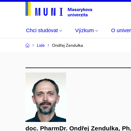
Chci studovat
Výzkum
O univer
Lidé
Ondřej Zendulka
doc. PharmDr. Ondřej Zendulka, Ph