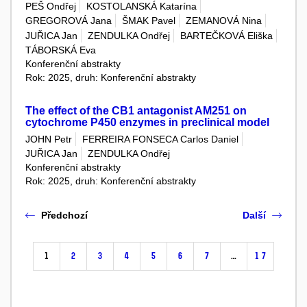
PEŠ Ondřej
KOSTOLANSKÁ Katarína
GREGOROVÁ Jana
ŠMAK Pavel
ZEMANOVÁ Nina
JUŘICA Jan
ZENDULKA Ondřej
BARTEČKOVÁ Eliška
TÁBORSKÁ Eva
Konferenční abstrakty
Rok: 2025, druh: Konferenční abstrakty
The effect of the CB1 antagonist AM251 on
cytochrome P450 enzymes in preclinical model
JOHN Petr
FERREIRA FONSECA Carlos Daniel
JUŘICA Jan
ZENDULKA Ondřej
Konferenční abstrakty
Rok: 2025, druh: Konferenční abstrakty
Předchozí
Další
1
2
3
4
5
6
7
…
17