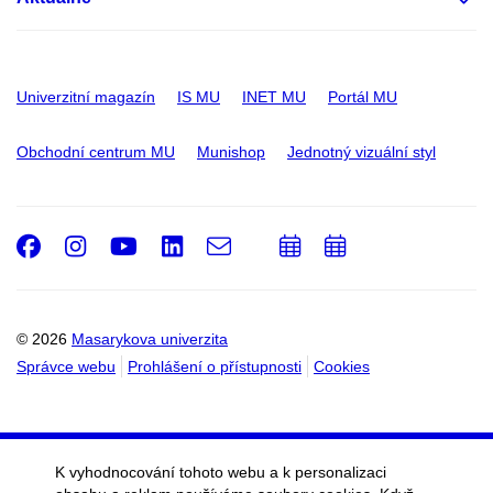
Univerzitní magazín
IS MU
INET MU
Portál MU
Obchodní centrum MU
Munishop
Jednotný vizuální styl
Facebook
Instagram
Youtube
LinkedIn
e-
Přidat
Přidat
Email
mail
do
do
kalendáře
kalendáře
© 2026
Masarykova univerzita
Správce webu
Prohlášení o přístupnosti
Cookies
K vyhodnocování tohoto webu a k personalizaci