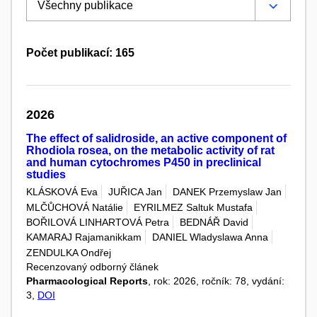
Počet publikací: 165
2026
The effect of salidroside, an active component of
Rhodiola rosea, on the metabolic activity of rat
and human cytochromes P450 in preclinical
studies
KLÁSKOVÁ Eva
JUŘICA Jan
DANEK Przemyslaw Jan
MLČŮCHOVÁ Natálie
EYRILMEZ Saltuk Mustafa
BOŘILOVÁ LINHARTOVÁ Petra
BEDNÁŘ David
KAMARAJ Rajamanikkam
DANIEL Wladyslawa Anna
ZENDULKA Ondřej
Recenzovaný odborný článek
Pharmacological Reports
, rok: 2026, ročník: 78, vydání:
3,
DOI