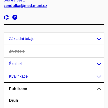
549 49
3971
zendulka@med.muni.cz
Základní údaje
Životopis
Školitel
Kvalifikace
Publikace
Druh