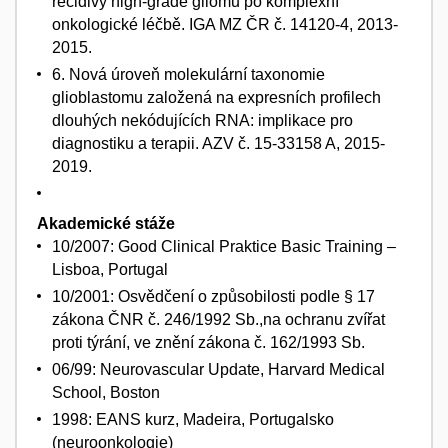
recidivy high-grade gliomů po komplexní
onkologické léčbě. IGA MZ ČR č. 14120-4, 2013-
2015.
6. Nová úroveň molekulární taxonomie
glioblastomu založená na expresních profilech
dlouhých nekódujících RNA: implikace pro
diagnostiku a terapii. AZV č. 15-33158 A, 2015-
2019.
Akademické stáže
10/2007: Good Clinical Praktice Basic Training –
Lisboa, Portugal
10/2001: Osvědčení o způsobilosti podle § 17
zákona ČNR č. 246/1992 Sb.,na ochranu zvířat
proti týrání, ve znění zákona č. 162/1993 Sb.
06/99: Neurovascular Update, Harvard Medical
School, Boston
1998: EANS kurz, Madeira, Portugalsko
(neuroonkologie)