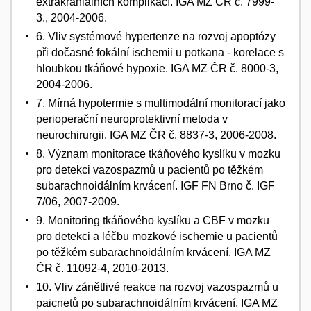
extrakraniálních komplikací. IGA MZ ČR č. 7999-
3., 2004-2006.
6. Vliv systémové hypertenze na rozvoj apoptózy
při dočasné fokální ischemii u potkana - korelace s
hloubkou tkáňové hypoxie. IGA MZ ČR č. 8000-3,
2004-2006.
7. Mírná hypotermie s multimodální monitorací jako
perioperační neuroprotektivní metoda v
neurochirurgii. IGA MZ ČR č. 8837-3, 2006-2008.
8. Význam monitorace tkáňového kyslíku v mozku
pro detekci vazospazmů u pacientů po těžkém
subarachnoidálním krvácení. IGF FN Brno č. IGF
7/06, 2007-2009.
9. Monitoring tkáňového kyslíku a CBF v mozku
pro detekci a léčbu mozkové ischemie u pacientů
po těžkém subarachnoidálním krvácení. IGA MZ
ČR č. 11092-4, 2010-2013.
10. Vliv zánětlivé reakce na rozvoj vazospazmů u
paicnetů po subarachnoidálním krvácení. IGA MZ