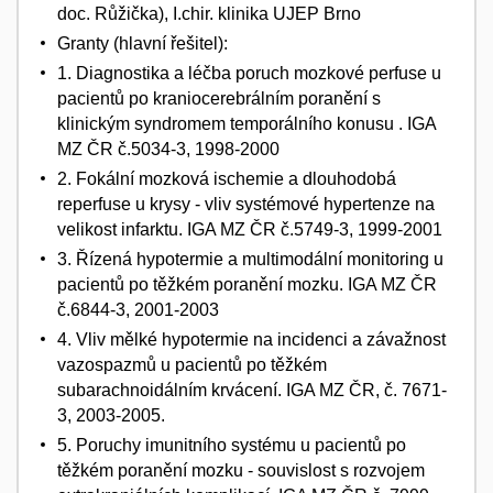
doc. Růžička), I.chir. klinika UJEP Brno
Granty (hlavní řešitel):
1. Diagnostika a léčba poruch mozkové perfuse u
pacientů po kraniocerebrálním poranění s
klinickým syndromem temporálního konusu . IGA
MZ ČR č.5034-3, 1998-2000
2. Fokální mozková ischemie a dlouhodobá
reperfuse u krysy - vliv systémové hypertenze na
velikost infarktu. IGA MZ ČR č.5749-3, 1999-2001
3. Řízená hypotermie a multimodální monitoring u
pacientů po těžkém poranění mozku. IGA MZ ČR
č.6844-3, 2001-2003
4. Vliv mělké hypotermie na incidenci a závažnost
vazospazmů u pacientů po těžkém
subarachnoidálním krvácení. IGA MZ ČR, č. 7671-
3, 2003-2005.
5. Poruchy imunitního systému u pacientů po
těžkém poranění mozku - souvislost s rozvojem