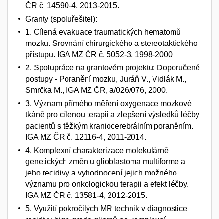
ČR č. 14590-4, 2013-2015.
Granty (spoluřešitel):
1. Cílená evakuace traumatických hematomů
mozku. Srovnání chirurgického a stereotaktického
přístupu. IGA MZ ČR č. 5052-3, 1998-2000
2. Spolupráce na grantovém projektu: Doporučené
postupy - Poranění mozku, Juráň V., Vidlák M.,
Smrčka M., IGA MZ ČR, a/026/076, 2000.
3. Význam přímého měření oxygenace mozkové
tkáně pro cílenou terapii a zlepšení výsledků léčby
pacientů s těžkým kraniocerebrálním poraněním.
IGA MZ ČR č. 12116-4, 2011-2014.
4. Komplexní charakterizace molekulárně
genetických změn u glioblastoma multiforme a
jeho recidivy a vyhodnocení jejich možného
významu pro onkologickou terapii a efekt léčby.
IGA MZ ČR č. 13581-4, 2012-2015.
5. Využití pokročilých MR technik v diagnostice