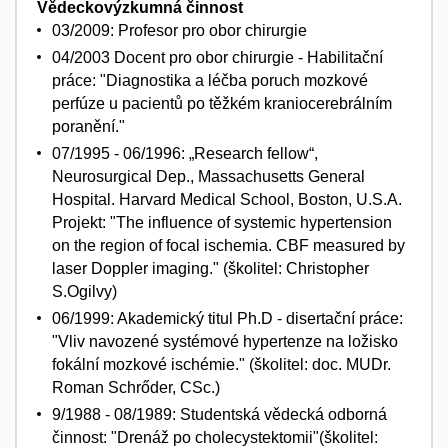
Vědeckovýzkumná činnost
03/2009: Profesor pro obor chirurgie
04/2003 Docent pro obor chirurgie - Habilitační
práce: "Diagnostika a léčba poruch mozkové
perfúze u pacientů po těžkém kraniocerebrálním
poranění."
07/1995 - 06/1996: „Research fellow“,
Neurosurgical Dep., Massachusetts General
Hospital. Harvard Medical School, Boston, U.S.A.
Projekt: "The influence of systemic hypertension
on the region of focal ischemia. CBF measured by
laser Doppler imaging." (školitel: Christopher
S.Ogilvy)
06/1999: Akademický titul Ph.D - disertační práce:
"Vliv navozené systémové hypertenze na ložisko
fokální mozkové ischémie." (školitel: doc. MUDr.
Roman Schrőder, CSc.)
9/1988 - 08/1989: Studentská vědecká odborná
činnost: "Drenáž po cholecystektomii"(školitel: