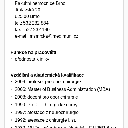
Fakultní nemocnice Brno
Jihlavská 20
625 00 Brno
tel.: 532 232 884
fax.: 532 232 190
e-mail: msmrcka@med.muni.cz
Funkce na pracovišti
přednosta kliniky
Vzdělání a akademická kvalifikace
2009: profesor pro obor chirurgie
2006: Master of Business Administration (MBA)
2003: docent pro obor chirurgie
1999: Ph.D. - chirurgické obory
1997: atestace z neurochirurgie
1992: atestace z chirurgie I. st.
1989: MUDr. - všeobecné lékařství, LF UJEP Brno,