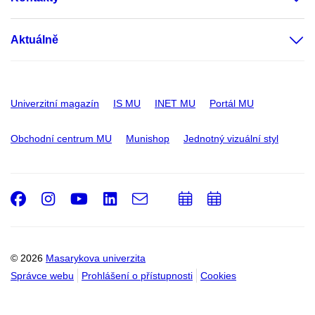
Aktuálně
Univerzitní magazín
IS MU
INET MU
Portál MU
Obchodní centrum MU
Munishop
Jednotný vizuální styl
Facebook
Instagram
Youtube
LinkedIn
e-
Přidat
Přidat
Email
mail
do
do
kalendáře
kalendáře
© 2026
Masarykova univerzita
Správce webu
Prohlášení o přístupnosti
Cookies