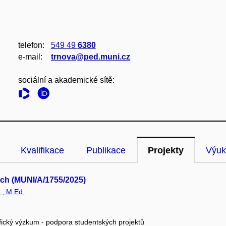
telefon:
549 49
6380
e‑mail:
trnova@ped.muni.cz
sociální a akademické sítě:
Kvalifikace
Publikace
Projekty
Výuk
tech (MUNI/A/1755/2025)
., M.Ed.
fický výzkum - podpora studentských projektů