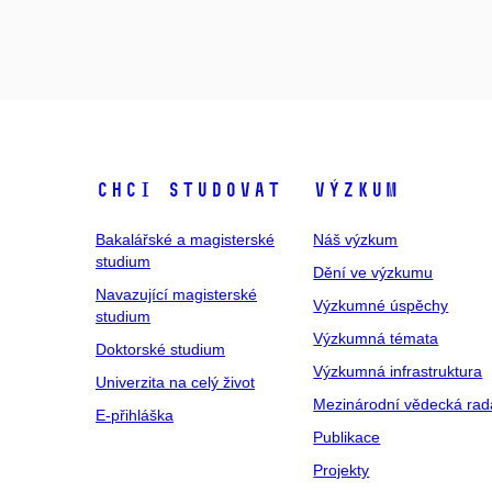
Chci studovat
Výzkum
Bakalářské a magisterské
Náš výzkum
studium
Dění ve výzkumu
Navazující magisterské
Výzkumné úspěchy
studium
Výzkumná témata
Doktorské studium
Výzkumná infrastruktura
Univerzita na celý život
Mezinárodní vědecká rad
E-přihláška
Publikace
Projekty