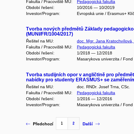
Fakulta / Pracoviště MU:
Pedagogická fakulta
Období řešení:
10/2016 — 10/2019
Investor/Program:
Evropská unie / Erasmus+ Klí
Tvorba nových předmětů Základy pedagogicko-p
(MUNI/FR/1004/2017)
Řešitel na MU:
doc. Mgr. Jana Kratochvílová,
Fakulta / Pracoviště MU:
Pedagogická fakulta
Období řešení:
1/2018 — 12/2018
Investor/Program:
Masarykova univerzita / Fond
Tvorba studijních opor v angličtině pro předmět 
nabídky pro studenty ERASMUS+ se zaměřením 
Řešitel na MU:
doc. RNDr. Josef Trna, CSc.
Fakulta / Pracoviště MU:
Pedagogická fakulta
Období řešení:
1/2016 — 12/2016
Investor/Program:
Masarykova univerzita / Fond
1
2
Předchozí
Další