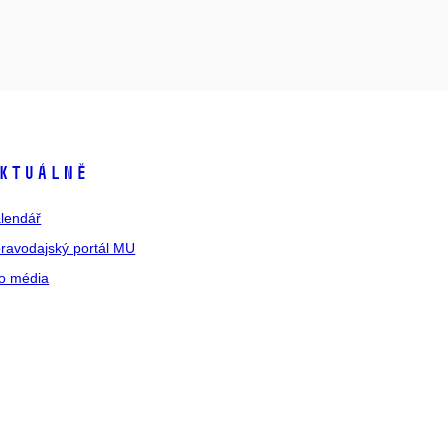
ktuálně
lendář
ravodajský portál MU
o média