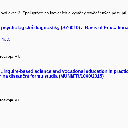
čová akce 2: Spolupráce na inovacích a výměny osvědčených postupů
sychologické diagnostiky (SZ6010) a Basis of Educationa
 Ph.D.
 rozvoje MU
„Inquire-based science and vocational education in practice
na distanční formu studia (MUNI/FR/1060/2015)
 rozvoje MU