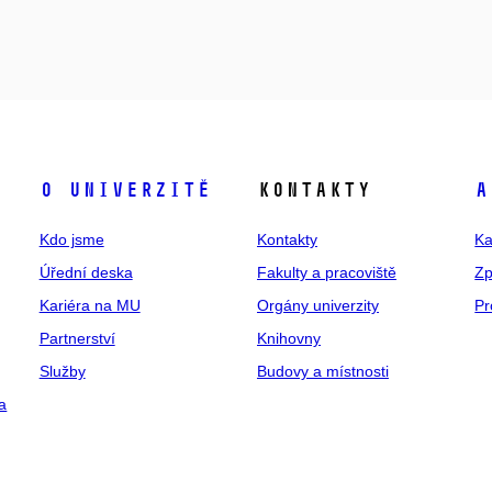
O univerzitě
Kontakty
A
Kdo jsme
Kontakty
Ka
Úřední deska
Fakulty a pracoviště
Zp
Kariéra na MU
Orgány univerzity
Pr
Partnerství
Knihovny
Služby
Budovy a místnosti
a