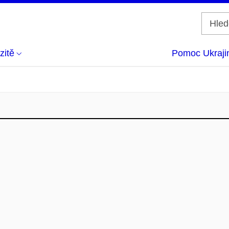
zitě
Pomoc Ukraji