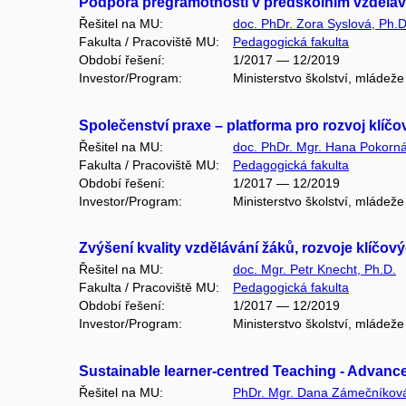
Podpora pregramotností v předškolním vzdělává
Řešitel na MU:
doc. PhDr. Zora Syslová, Ph.D
Fakulta / Pracoviště MU:
Pedagogická fakulta
Období řešení:
1/2017 — 12/2019
Investor/Program:
Ministerstvo školství, mládež
Společenství praxe – platforma pro rozvoj klíč
Řešitel na MU:
doc. PhDr. Mgr. Hana Pokorná
Fakulta / Pracoviště MU:
Pedagogická fakulta
Období řešení:
1/2017 — 12/2019
Investor/Program:
Ministerstvo školství, mládež
Zvýšení kvality vzdělávání žáků, rozvoje klíčov
Řešitel na MU:
doc. Mgr. Petr Knecht, Ph.D.
Fakulta / Pracoviště MU:
Pedagogická fakulta
Období řešení:
1/2017 — 12/2019
Investor/Program:
Ministerstvo školství, mládež
Sustainable learner-centred Teaching - Adva
Řešitel na MU:
PhDr. Mgr. Dana Zámečníková