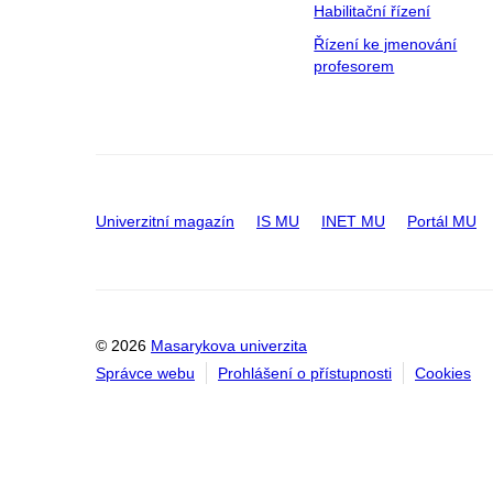
Habilitační řízení
Řízení ke jmenování
profesorem
Univerzitní magazín
IS MU
INET MU
Portál MU
© 2026
Masarykova univerzita
Správce webu
Prohlášení o přístupnosti
Cookies