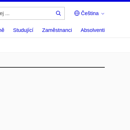
Čeština
Hledej
...
ně
Studující
Zaměstnanci
Absolventi