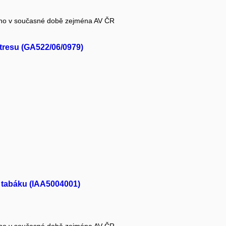
ého v současné době zejména AV ČR
tresu (GA522/06/0979)
 tabáku (IAA5004001)
ého v současné době zejména AV ČR