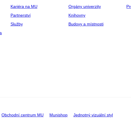
Kariéra na MU
Orgány univerzity
Pr
Partnerství
Knihovny
Služby
Budovy a místnosti
a
Obchodní centrum MU
Munishop
Jednotný vizuální styl