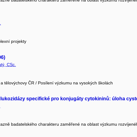
.
exní projekty
96)
atý, CSc.
e a tělovýchovy ČR / Posílení výzkumu na vysokých školách
glukozidázy specifické pro konjugáty cytokininů: úloha cy
.
razně badatelského charakteru zaměřené na oblast výzkumu rozvíjen