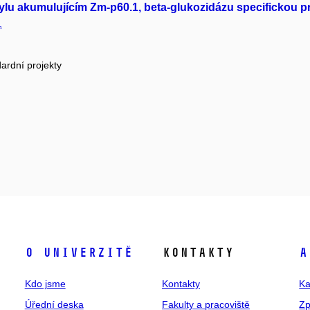
ylu akumulujícím Zm-p60.1, beta-glukozidázu specifickou p
.
ardní projekty
O univerzitě
Kontakty
A
Kdo jsme
Kontakty
Ka
Úřední deska
Fakulty a pracoviště
Zp