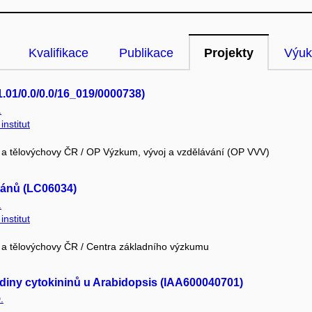
Kvalifikace
Publikace
Projekty
Výuk
1.01/0.0/0.0/16_019/0000738)
.
nstitut
e a tělovýchovy ČR / OP Výzkum, vývoj a vzdělávání (OP VVV)
gánů (LC06034)
.
nstitut
e a tělovýchovy ČR / Centra základního výzkumu
iny cytokininů u Arabidopsis (IAA600040701)
.