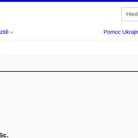
zitě
Pomoc Ukraji
Sc.