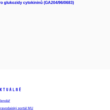
ro glukozidy cytokininů (GA204/96/0683)
ktuálně
lendář
ravodajský portál MU