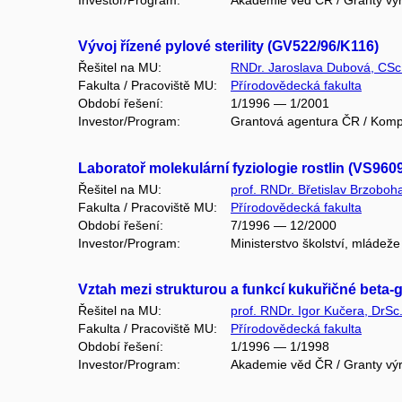
Vývoj řízené pylové sterility (GV522/96/K116)
Řešitel na MU:
RNDr. Jaroslava Dubová, CSc
Fakulta / Pracoviště MU:
Přírodovědecká fakulta
Období řešení:
1/1996 — 1/2001
Investor/Program:
Grantová agentura ČR / Kompl
Laboratoř molekulární fyziologie rostlin (VS960
Řešitel na MU:
prof. RNDr. Břetislav Brzoboh
Fakulta / Pracoviště MU:
Přírodovědecká fakulta
Období řešení:
7/1996 — 12/2000
Investor/Program:
Ministerstvo školství, mládež
Vztah mezi strukturou a funkcí kukuřičné beta-
Řešitel na MU:
prof. RNDr. Igor Kučera, DrSc
Fakulta / Pracoviště MU:
Přírodovědecká fakulta
Období řešení:
1/1996 — 1/1998
Investor/Program:
Akademie věd ČR / Granty vý