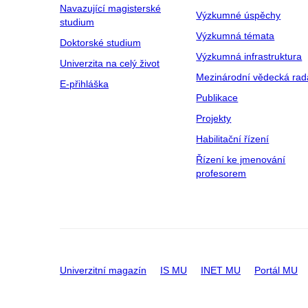
Navazující magisterské
Výzkumné úspěchy
studium
Výzkumná témata
Doktorské studium
Výzkumná infrastruktura
Univerzita na celý život
Mezinárodní vědecká rad
E-přihláška
Publikace
Projekty
Habilitační řízení
Řízení ke jmenování
profesorem
Univerzitní magazín
IS MU
INET MU
Portál MU