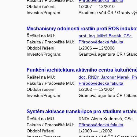
Fakulta / Pracoviště MU:
Přírodovědecká fakulta
Období řešení:
1/2007 — 12/2010
Investor/Program:
Akademie věd ČR / Granty vý
Mechanismy odolnosti rostlin proti ROS induko
Řešitel na MU:
prof. Ing. Miloš Barták, CSc.
Fakulta / Pracoviště MU:
Přírodovědecká fakulta
Období řešení:
1/2006 — 12/2008
Investor/Program:
Grantová agentura ČR / Stand
Funkční architektura aktivního centra kukuřičn
Řešitel na MU:
doc. RNDr. Jaromír Marek, Ph
Fakulta / Pracoviště MU:
Přírodovědecká fakulta
Období řešení:
1/2002 — 12/2004
Investor/Program:
Grantová agentura ČR / Stand
Systém aktivace transkripce pro studium vztah
Řešitel na MU:
RNDr. Alena Kuderová, CSc.
Fakulta / Pracoviště MU:
Přírodovědecká fakulta
Období řešení:
1/2000 — 1/2002
Investor/Program:
Akademie věd ČR / Granty vý