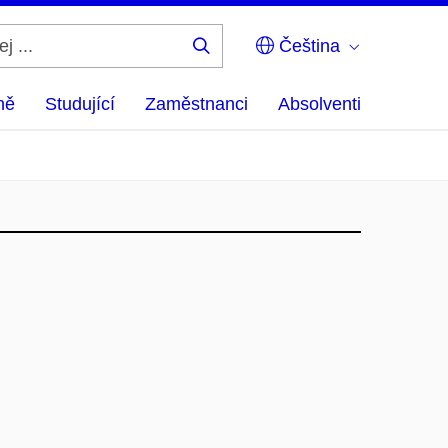
Čeština
Hledej
...
ně
Studující
Zaměstnanci
Absolventi