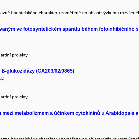
razně badatelského charakteru zaměřené na oblast výzkumu rozvíjen
vaným ve fotosyntetickém aparátu během fotoinhibičního s
ardní projekty
é ß-glukozidázy (GA203/02/0865)
.D.
ardní projekty
u mezi metabolizmem a účinkem cytokininů u Arabidopsis a
razně badatelského charakteru zaměřené na oblast výzkumu rozvíjen