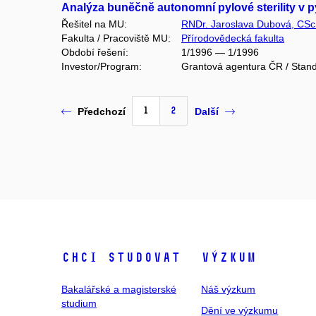
Analýza buněčně autonomní pylové sterility v p
Řešitel na MU:
RNDr. Jaroslava Dubová, CSc
Fakulta / Pracoviště MU:
Přírodovědecká fakulta
Období řešení:
1/1996 — 1/1996
Investor/Program:
Grantová agentura ČR / Stand
1
2
Předchozí
Další
Chci studovat
Výzkum
Bakalářské a magisterské
Náš výzkum
studium
Dění ve výzkumu