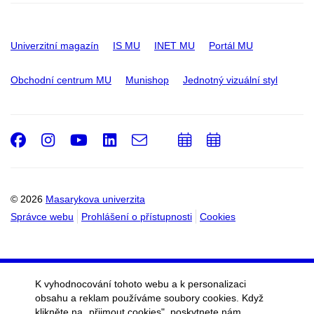
Univerzitní magazín
IS MU
INET MU
Portál MU
Obchodní centrum MU
Munishop
Jednotný vizuální styl
Facebook
Instagram
Youtube
LinkedIn
e-
Přidat
Přidat
Email
mail
do
do
kalendáře
kalendáře
© 2026
Masarykova univerzita
Správce webu
Prohlášení o přístupnosti
Cookies
K vyhodnocování tohoto webu a k personalizaci
obsahu a reklam používáme soubory cookies. Když
klikněte na „přijmout cookies", poskytnete nám