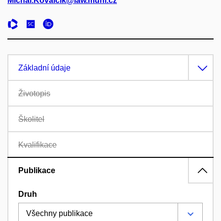
Michal.Kovalcik@law.muni.cz
Základní údaje
Životopis
Školitel
Kvalifikace
Publikace
Druh