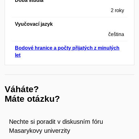
Doba studia
2 roky
Vyučovací jazyk
čeština
Bodové hranice a počty přijatých z minulých
let
Váháte?
Máte otázku?
Nechte si poradit v diskusním fóru
Masarykovy univerzity