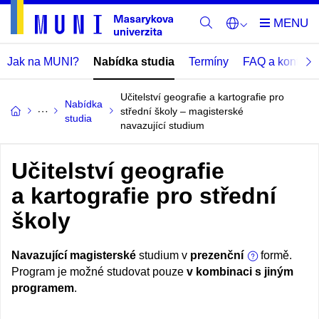
Jak na MUNI?
Nabídka studia
Termíny
FAQ a kontakt
Učitelství geografie a kartografie pro
Nabídka
střední školy – magisterské
studia
navazující studium
Učitelství geografie
a kartografie pro střední
školy
Navazující magisterské
studium v
prezenční
formě.
Program je možné studovat pouze
v kombinaci s jiným
programem
.