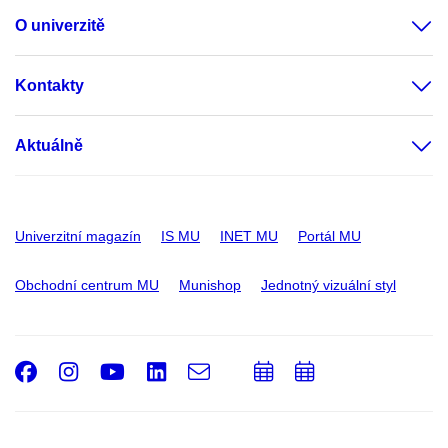
O univerzitě
Kontakty
Aktuálně
Univerzitní magazín
IS MU
INET MU
Portál MU
Obchodní centrum MU
Munishop
Jednotný vizuální styl
Facebook
Instagram
Youtube
LinkedIn
e-
Přidat
Přidat
Email
mail
do
do
kalendáře
kalendáře