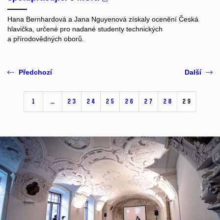
Hana Bernhardová a Jana Nguyenová získaly ocenění Česká
hlavička, určené pro nadané studenty technických
a přírodovědných oborů.
Předchozí
Další
1
…
23
24
25
26
27
28
29