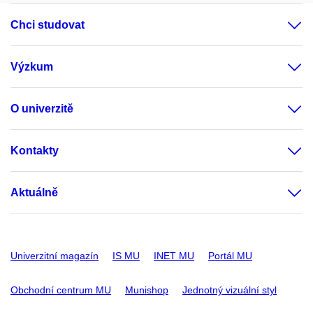
Chci studovat
Výzkum
O univerzitě
Kontakty
Aktuálně
Univerzitní magazín
IS MU
INET MU
Portál MU
Obchodní centrum MU
Munishop
Jednotný vizuální styl