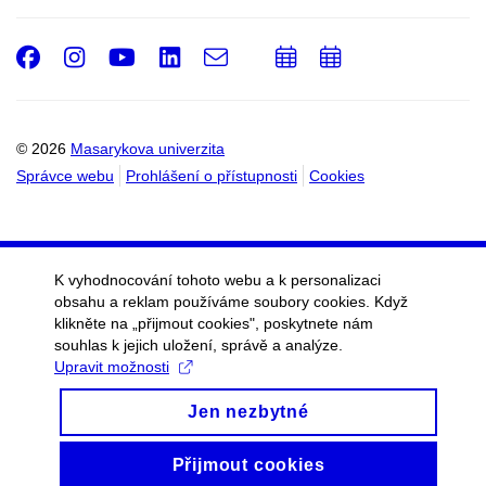
Facebook
Instagram
Youtube
LinkedIn
e-
Přidat
Přidat
Email
mail
do
do
kalendáře
kalendáře
© 2026
Masarykova univerzita
Správce webu
Prohlášení o přístupnosti
Cookies
K vyhodnocování tohoto webu a k personalizaci
obsahu a reklam používáme soubory cookies. Když
klikněte na „přijmout cookies", poskytnete nám
souhlas k jejich uložení, správě a analýze.
Upravit možnosti
Jen nezbytné
Přijmout cookies