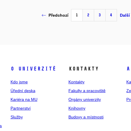
1
2
3
4
Předchozí
Další
O univerzitě
Kontakty
A
Kdo jsme
Kontakty
Ka
Úřední deska
Fakulty a pracoviště
Zp
Kariéra na MU
Orgány univerzity
Pr
Partnerství
Knihovny
Služby
Budovy a místnosti
a