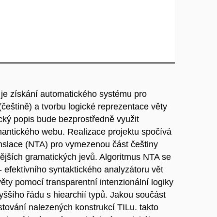
je získání automatického systému pro
(češtině) a tvorbu logické reprezentace věty
ický popis bude bezprostředně využit
émantického webu. Realizace projektu spočívá
anslace (NTA) pro vymezenou část češtiny
nějších gramatických jevů. Algoritmus NTA se
- efektivního syntaktického analyzátoru vět
ěty pomocí transparentní intenzionální logiky
yššího řádu s hiearchií typů. Jakou součást
estování nalezených konstrukcí TILu. takto