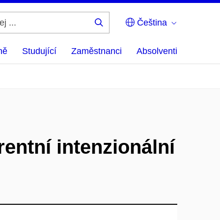
Čeština
Hledej
...
ně
Studující
Zaměstnanci
Absolventi
entní intenzionální