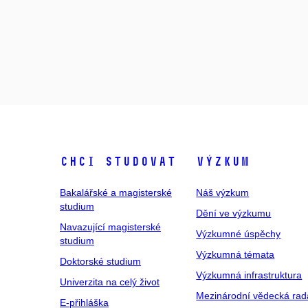
Chci studovat
Výzkum
Bakalářské a magisterské
Náš výzkum
studium
Dění ve výzkumu
Navazující magisterské
Výzkumné úspěchy
studium
Výzkumná témata
Doktorské studium
Výzkumná infrastruktura
Univerzita na celý život
Mezinárodní vědecká rad
E-přihláška