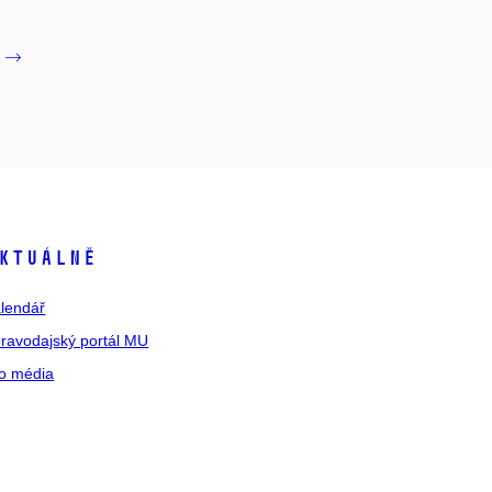
ktuálně
lendář
ravodajský portál MU
o média