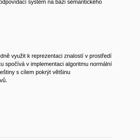
 odpovídací systém na bázi sémantického
ně využit k reprezentaci znalostí v prostředí
u spočívá v implementaci algoritmu normální
štiny s cílem pokrýt většinu
vů.