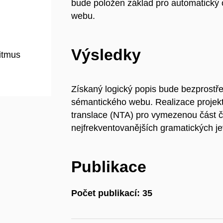
bude položen základ pro automatický
webu.
Výsledky
ritmus
Získaný logický popis bude bezprostřed
sémantického webu. Realizace projekt
translace (NTA) pro vymezenou část če
nejfrekventovanějších gramatických je
Publikace
Počet publikací: 35