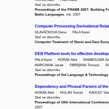
Stať ve sborníku
Proceedings of the FRAME 2007: Building F
Baltic Languages
, rok: 2007
Computer Processing Derivational Relat
HLAVÁČKOVÁ Dana
PALA Karel
Stať ve sborníku
Computer Treatment of Slavic and East Eu
DEB Platform tools for effective develo
PALA Karel
HORÁK Aleš
RAMBOUSEK A
MARCINIAK Jacek
OBRĘBSKI Tomasz
R
Stať ve sborníku
Proceedings of 3rd Language & Technology
Dependency and Phrasal Parsers of th
HORÁK Aleš
HOLAN Tomáš
KADLEC Vlad
Stať ve sborníku
Proceedings of 10th International Conferen
2007