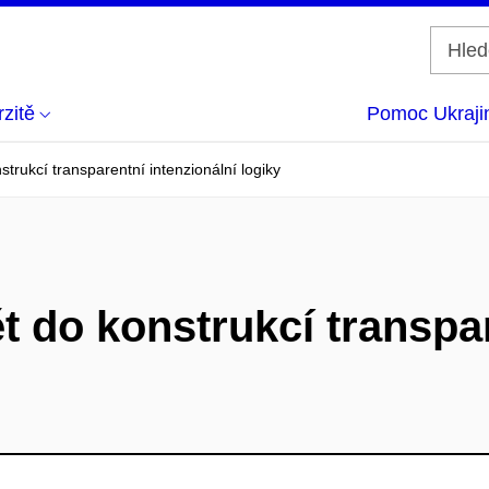
zitě
Pomoc Ukraji
trukcí transparentní intenzionální logiky
t do konstrukcí transpar