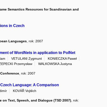
rame Semantics Resources for Scandinavian and
ions in Czech
ropean Languages
, rok: 2007
pment of WordNets in application to PolNet
dam
VETULANI Zygmunt
KONIECZKA Paweł
ZEPECKI Przemysław
WALKOWSKA Justyna
 Conference
, rok: 2007
e Czech Language: A Comparison
imír
KOVÁŘ Vojtěch
ce on Text, Speech, and Dialogue (TSD 2007)
, rok: