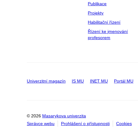
Publikace
Projekty
Habilitační řízení
Řízení ke jmenování
profesorem
Univerzitní magazín
IS MU
INET MU
Portál MU
© 2026
Masarykova univerzita
Správce webu
Prohlášení o přístupnosti
Cookies