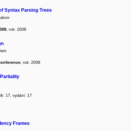
of Syntax Parsing Trees
dimír
2008
, rok: 2008
gn
dam
Conference
, rok: 2008
artiality
ík: 17, vydání: 17
alency Frames