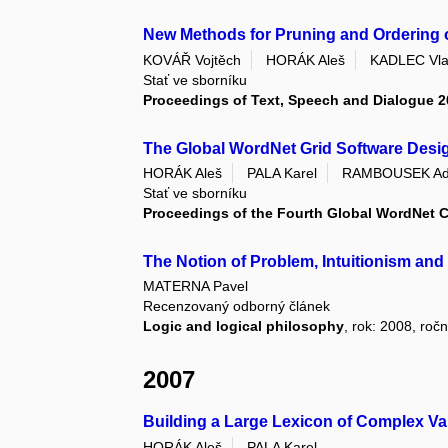
New Methods for Pruning and Ordering 
KOVÁŘ Vojtěch
HORÁK Aleš
KADLEC Vla
Stať ve sborníku
Proceedings of Text, Speech and Dialogue 
The Global WordNet Grid Software Desi
HORÁK Aleš
PALA Karel
RAMBOUSEK A
Stať ve sborníku
Proceedings of the Fourth Global WordNet 
The Notion of Problem, Intuitionism and P
MATERNA Pavel
Recenzovaný odborný článek
Logic and logical philosophy
, rok: 2008, ročn
2007
Building a Large Lexicon of Complex V
HORÁK Aleš
PALA Karel