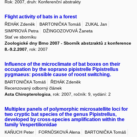
Rok: 2007, druh: Konferenční abstrakty
Flight activity of bats in a forest
ŘEHÁK Zdeněk
BARTONIČKA Tomáš
ZUKAL Jan
SIMPROVÁ Petra
DŽINGOZOVOVÁ Žaneta
Stať ve sborníku
Zoologické dny Brno 2007 - Sborník abstzraktů z konference
8.-9.2.2007
, rok: 2007
Influence of the microclimate of bat boxes on their
occupation by the soprano pipistrelle Pipistrellus
pygmaeus: possible cause of roost switching.
BARTONIČKA Tomáš
ŘEHÁK Zdeněk
Recenzovaný odborný článek
Acta Chiropterologica
, rok: 2007, ročník: 9, vydání: 2
Multiplex panels of polymorphic microsatellite loci for
two cryptic bat species of the genus Pipistrellus,
developed by cross-species amplification within the
family Vespertilionidae
KAŇUCH Peter
FORNŮSKOVÁ Alena
BARTONIČKA Tomáš