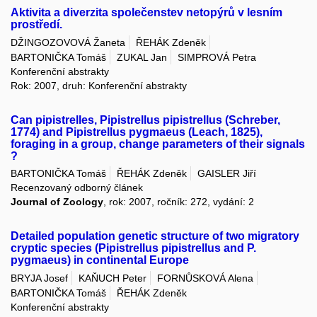
Aktivita a diverzita společenstev netopýrů v lesním
prostředí.
DŽINGOZOVOVÁ Žaneta
ŘEHÁK Zdeněk
BARTONIČKA Tomáš
ZUKAL Jan
SIMPROVÁ Petra
Konferenční abstrakty
Rok: 2007, druh: Konferenční abstrakty
Can pipistrelles, Pipistrellus pipistrellus (Schreber,
1774) and Pipistrellus pygmaeus (Leach, 1825),
foraging in a group, change parameters of their signals
?
BARTONIČKA Tomáš
ŘEHÁK Zdeněk
GAISLER Jiří
Recenzovaný odborný článek
Journal of Zoology
, rok: 2007, ročník: 272, vydání: 2
Detailed population genetic structure of two migratory
cryptic species (Pipistrellus pipistrellus and P.
pygmaeus) in continental Europe
BRYJA Josef
KAŇUCH Peter
FORNŮSKOVÁ Alena
BARTONIČKA Tomáš
ŘEHÁK Zdeněk
Konferenční abstrakty