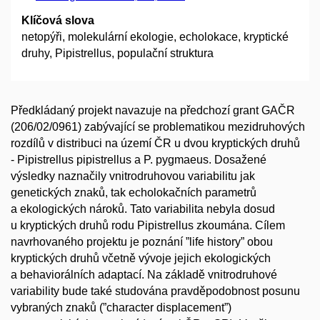
Klíčová slova
netopýři, molekulární ekologie, echolokace, kryptické
druhy, Pipistrellus, populační struktura
Předkládaný projekt navazuje na předchozí grant GAČR
(206/02/0961) zabývající se problematikou mezidruhových
rozdílů v distribuci na území ČR u dvou kryptických druhů
- Pipistrellus pipistrellus a P. pygmaeus. Dosažené
výsledky naznačily vnitrodruhovou variabilitu jak
genetických znaků, tak echolokačních parametrů
a ekologických nároků. Tato variabilita nebyla dosud
u kryptických druhů rodu Pipistrellus zkoumána. Cílem
navrhovaného projektu je poznání ”life history” obou
kryptických druhů včetně vývoje jejich ekologických
a behaviorálních adaptací. Na základě vnitrodruhové
variability bude také studována pravděpodobnost posunu
vybraných znaků (”character displacement”)