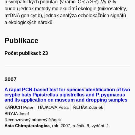
u sympatrických populací (v rámci ČR a SR). Využity
budou jednak metody molekulární ekologie (mikrosatelity,
mtDNA gen cyt b), jednak analýza echolokačních signálů
a ekologických nároků.
Publikace
Počet publikací: 23
2007
A rapid PCR-based test for species identification of two
cryptic bats Pipistrellus pipistrellus and P. pygmaeus
and its application on museum and dropping samples
KAŇUCH Peter
HÁJKOVÁ Petra
ŘEHÁK Zdeněk
BRYJA Josef
Recenzovaný odborný článek
Acta Chiropterologica
, rok: 2007, ročník: 9, vydání: 1