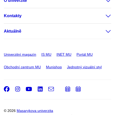
O univerzitě
Kontakty
Aktuálně
Univerzitní magazín
IS MU
INET MU
Portál MU
Obchodní centrum MU
Munishop
Jednotný vizuální styl
Facebook
Instagram
Youtube
LinkedIn
e-
Přidat
Přidat
Email
mail
do
do
kalendáře
kalendáře
© 2026
Masarykova univerzita