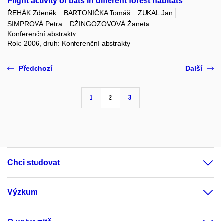
Flight activity of bats in different forest habitats
ŘEHÁK Zdeněk
BARTONIČKA Tomáš
ZUKAL Jan
SIMPROVÁ Petra
DŽINGOZOVOVÁ Žaneta
Konferenční abstrakty
Rok: 2006, druh: Konferenční abstrakty
Předchozí
Další
1
2
3
Chci studovat
Výzkum