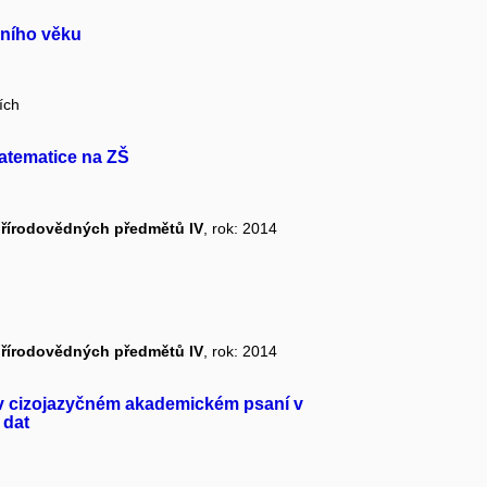
lního věku
ích
atematice na ZŠ
přírodovědných předmětů IV
, rok: 2014
přírodovědných předmětů IV
, rok: 2014
 v cizojazyčném akademickém psaní v
 dat