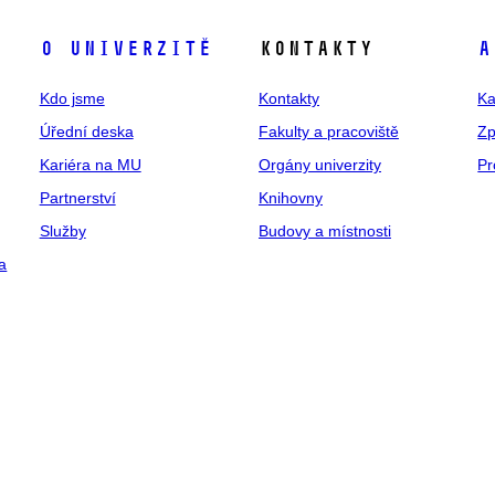
O univerzitě
Kontakty
A
Kdo jsme
Kontakty
Ka
Úřední deska
Fakulty a pracoviště
Zp
Kariéra na MU
Orgány univerzity
Pr
Partnerství
Knihovny
Služby
Budovy a místnosti
a