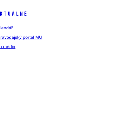
ktuálně
lendář
ravodajský portál MU
o média