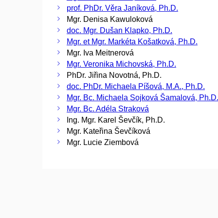
prof. PhDr. Věra Janíková, Ph.D.
Mgr. Denisa Kawuloková
doc. Mgr. Dušan Klapko, Ph.D.
Mgr. et Mgr. Markéta Košatková, Ph.D.
Mgr. Iva Meitnerová
Mgr. Veronika Michovská, Ph.D.
PhDr. Jiřina Novotná, Ph.D.
doc. PhDr. Michaela Píšová, M.A., Ph.D.
Mgr. Bc. Michaela Sojková Šamalová, Ph.D
Mgr. Bc. Adéla Straková
Ing. Mgr. Karel Ševčík, Ph.D.
Mgr. Kateřina Ševčíková
Mgr. Lucie Ziembová