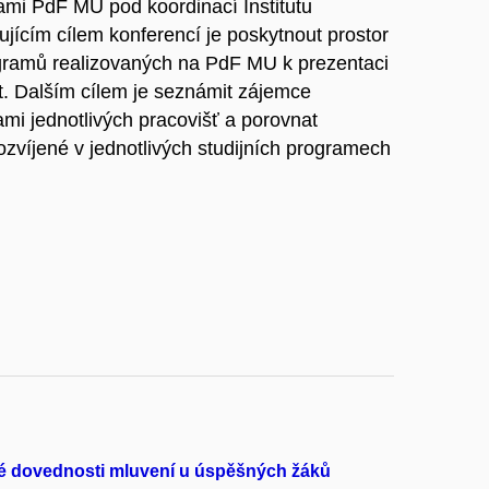
mi PdF MU pod koordinací Institutu
jícím cílem konferencí je poskytnout prostor
ogramů realizovaných na PdF MU k prezentaci
t. Dalším cílem je seznámit zájemce
tami jednotlivých pracovišť a porovnat
ozvíjené v jednotlivých studijních programech
vé dovednosti mluvení u úspěšných žáků