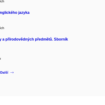
ích
nglického jazyka
ích
y a přírodovědných předmětů. Sborník
u
Další