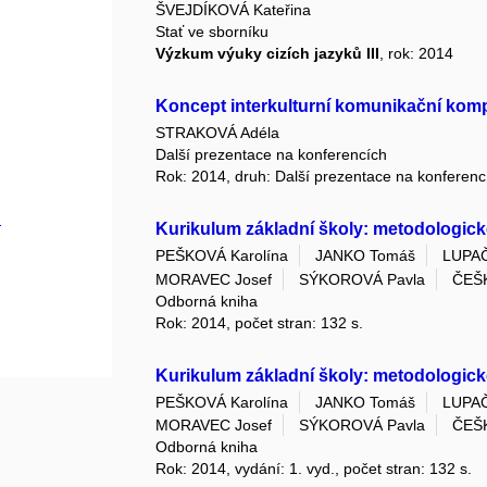
ŠVEJDÍKOVÁ Kateřina
Stať ve sborníku
Výzkum výuky cizích jazyků III
, rok: 2014
Koncept interkulturní komunikační komp
STRAKOVÁ Adéla
Další prezentace na konferencích
Rok: 2014, druh: Další prezentace na konferenc
.
Kurikulum základní školy: metodologické
PEŠKOVÁ Karolína
JANKO Tomáš
LUPAČ
MORAVEC Josef
SÝKOROVÁ Pavla
ČEŠ
Odborná kniha
Rok: 2014, počet stran: 132 s.
Kurikulum základní školy: metodologické
PEŠKOVÁ Karolína
JANKO Tomáš
LUPAČ
MORAVEC Josef
SÝKOROVÁ Pavla
ČEŠ
Odborná kniha
Rok: 2014, vydání: 1. vyd., počet stran: 132 s.