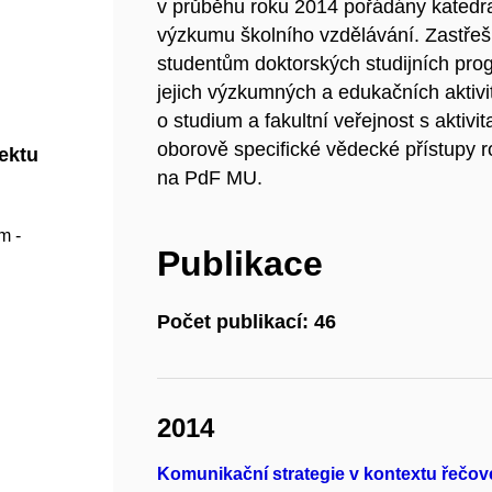
v průběhu roku 2014 pořádány katedra
výzkumu školního vzdělávání. Zastřešu
studentům doktorských studijních pr
jejich výzkumných a edukačních aktivi
o studium a fakultní veřejnost s aktivi
oborově specifické vědecké přístupy r
jektu
na PdF MU.
m -
Publikace
Počet publikací: 46
2014
Komunikační strategie v kontextu řečo