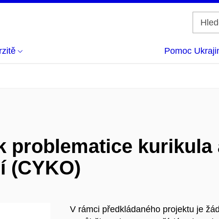
zitě
Pomoc Ukraji
k problematice kurikula
ní (CYKO)
V rámci předkládaného projektu je žá