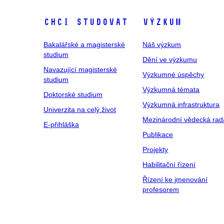
Chci studovat
Výzkum
Bakalářské a magisterské
Náš výzkum
studium
Dění ve výzkumu
Navazující magisterské
Výzkumné úspěchy
studium
Výzkumná témata
Doktorské studium
Výzkumná infrastruktura
Univerzita na celý život
Mezinárodní vědecká rad
E-přihláška
Publikace
Projekty
Habilitační řízení
Řízení ke jmenování
profesorem