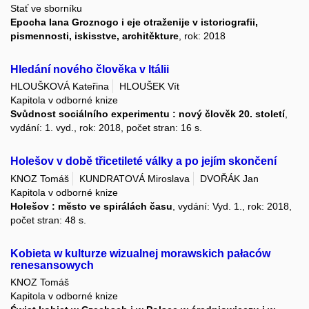
Stať ve sborníku
Epocha Iana Groznogo i eje otraženije v istoriografii,
pismennosti, iskisstve, architěkture
, rok: 2018
Hledání nového člověka v Itálii
HLOUŠKOVÁ Kateřina
HLOUŠEK Vít
Kapitola v odborné knize
Svůdnost sociálního experimentu : nový člověk 20. století
,
vydání: 1. vyd., rok: 2018, počet stran: 16 s.
Holešov v době třicetileté války a po jejím skončení
KNOZ Tomáš
KUNDRATOVÁ Miroslava
DVOŘÁK Jan
Kapitola v odborné knize
Holešov : město ve spirálách času
, vydání: Vyd. 1., rok: 2018,
počet stran: 48 s.
Kobieta w kulturze wizualnej morawskich pałaców
renesansowych
KNOZ Tomáš
Kapitola v odborné knize