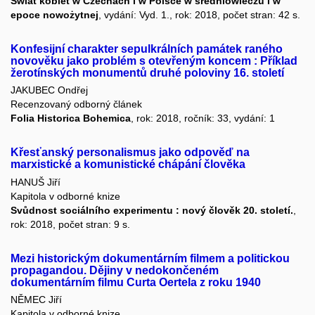
Świat kobiet w Czechach i w Polsce w średniowieczu i w
epoce nowożytnej
, vydání: Vyd. 1., rok: 2018, počet stran: 42 s.
Konfesijní charakter sepulkrálních památek raného
novověku jako problém s otevřeným koncem : Příklad
žerotínských monumentů druhé poloviny 16. století
JAKUBEC Ondřej
Recenzovaný odborný článek
Folia Historica Bohemica
, rok: 2018, ročník: 33, vydání: 1
Křesťanský personalismus jako odpověď na
marxistické a komunistické chápání člověka
HANUŠ Jiří
Kapitola v odborné knize
Svůdnost sociálního experimentu : nový člověk 20. století.
,
rok: 2018, počet stran: 9 s.
Mezi historickým dokumentárním filmem a politickou
propagandou. Dějiny v nedokončeném
dokumentárním filmu Curta Oertela z roku 1940
NĚMEC Jiří
Kapitola v odborné knize