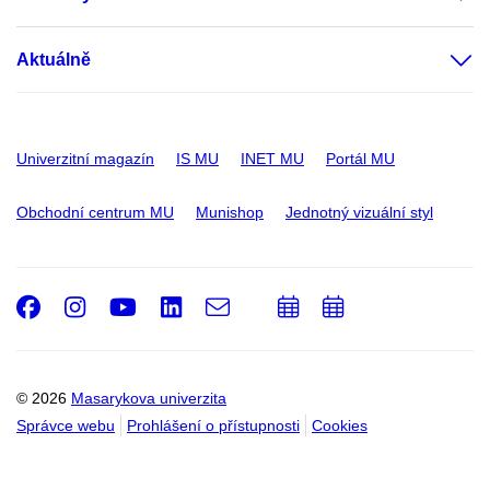
Aktuálně
Univerzitní magazín
IS MU
INET MU
Portál MU
Obchodní centrum MU
Munishop
Jednotný vizuální styl
Facebook
Instagram
Youtube
LinkedIn
e-
Přidat
Přidat
Email
mail
do
do
kalendáře
kalendáře
© 2026
Masarykova univerzita
Správce webu
Prohlášení o přístupnosti
Cookies