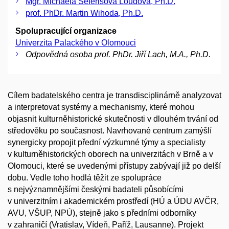
Mgr. Michaela Šeferisová Loudová, Ph.D.
prof. PhDr. Martin Wihoda, Ph.D.
Spolupracující organizace
Univerzita Palackého v Olomouci
Odpovědná osoba prof. PhDr. Jiří Lach, M.A., Ph.D.
Cílem badatelského centra je transdisciplinárně analyzovat
a interpretovat systémy a mechanismy, které mohou
objasnit kulturněhistorické skutečnosti v dlouhém trvání od
středověku po současnost. Navrhované centrum zamýšlí
synergicky propojit přední výzkumné týmy a specialisty
v kulturněhistorických oborech na univerzitách v Brně a v
Olomouci, které se uvedenými přístupy zabývají již po delší
dobu. Vedle toho hodlá těžit ze spolupráce
s nejvýznamnějšími českými badateli působícími
v univerzitním i akademickém prostředí (HÚ a ÚDU AVČR,
AVU, VŠUP, NPÚ), stejně jako s předními odborníky
v zahraničí (Vratislav, Vídeň, Paříž, Lausanne). Projekt