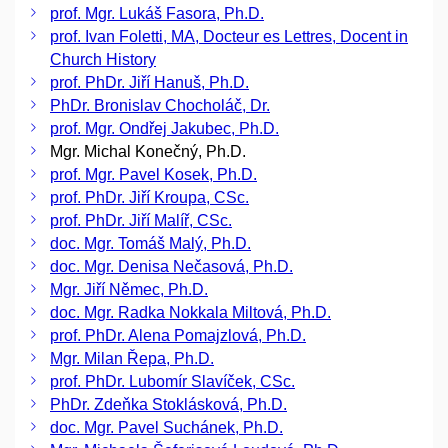
prof. Mgr. Lukáš Fasora, Ph.D.
prof. Ivan Foletti, MA, Docteur es Lettres, Docent in
Church History
prof. PhDr. Jiří Hanuš, Ph.D.
PhDr. Bronislav Chocholáč, Dr.
prof. Mgr. Ondřej Jakubec, Ph.D.
Mgr. Michal Konečný, Ph.D.
prof. Mgr. Pavel Kosek, Ph.D.
prof. PhDr. Jiří Kroupa, CSc.
prof. PhDr. Jiří Malíř, CSc.
doc. Mgr. Tomáš Malý, Ph.D.
doc. Mgr. Denisa Nečasová, Ph.D.
Mgr. Jiří Němec, Ph.D.
doc. Mgr. Radka Nokkala Miltová, Ph.D.
prof. PhDr. Alena Pomajzlová, Ph.D.
Mgr. Milan Řepa, Ph.D.
prof. PhDr. Lubomír Slavíček, CSc.
PhDr. Zdeňka Stoklásková, Ph.D.
doc. Mgr. Pavel Suchánek, Ph.D.