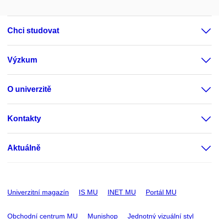
Chci studovat
Výzkum
O univerzitě
Kontakty
Aktuálně
Univerzitní magazín
IS MU
INET MU
Portál MU
Obchodní centrum MU
Munishop
Jednotný vizuální styl