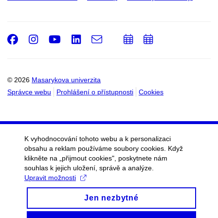
Facebook
Instagram
Youtube
LinkedIn
e-
Přidat
Přidat
Email
mail
do
do
kalendáře
kalendáře
© 2026
Masarykova univerzita
Správce webu
Prohlášení o přístupnosti
Cookies
K vyhodnocování tohoto webu a k personalizaci
obsahu a reklam používáme soubory cookies. Když
klikněte na „přijmout cookies", poskytnete nám
souhlas k jejich uložení, správě a analýze.
Upravit možnosti
Jen nezbytné