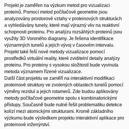
Projekt je zaměřen na výzkum metod pro vizualizaci
proteinů. Pomocí metod počítačové geometrie jsou
analyzovány prostorové vztahy v proteinových strukturách
a vyhledávány tunely, které mají výrazný vliv na reaktivní
schopnosti proteinu. Pro analýzu rozsáhlých proteinů jsou
využity 3D Voroného diagramy. Je řešena identifikace
významných tunelů a jejich vývoj v časovém intervalu.
Projekt také řeší nové metody vizualizace pomocí
prostředků virtuální reality, které zviditelní detaily analýzy
proteinu. Pro proteiny s vysokou složitostí bude vyvinuta
metoda významem řízené vizualizace.
Další část projektu se zaměří na interaktivní modifikaci
proteinové struktury ve zvolených oblastech tunelů pomocí
výměny reziduí a jejich rotamerů. Zde budou aplikovány
metody počítačové geometrie spolu s kombinatorickými
přístupy. Současně bude nutné řešit problematiku detekce
kolizí mezi atomickými strukturami. Kromě základního
výzkumu bude výsledkem projektu interaktivní aplikace pro
proteinové inženýrství.