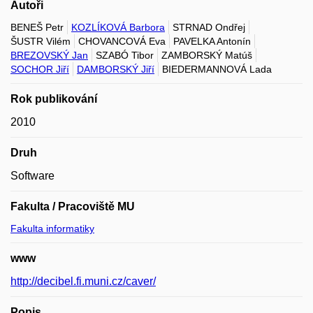
Autoři
BENEŠ Petr
KOZLÍKOVÁ Barbora
STRNAD Ondřej
ŠUSTR Vilém
CHOVANCOVÁ Eva
PAVELKA Antonín
BREZOVSKÝ Jan
SZABÓ Tibor
ZAMBORSKÝ Matúš
SOCHOR Jiří
DAMBORSKÝ Jiří
BIEDERMANNOVÁ Lada
Rok publikování
2010
Druh
Software
Fakulta / Pracoviště MU
Fakulta informatiky
www
http://decibel.fi.muni.cz/caver/
Popis