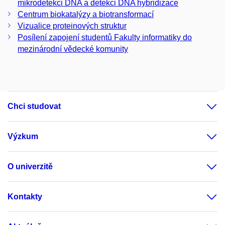
mikrodetekci DNA a detekci DNA hybridizace
Centrum biokatalýzy a biotransformací
Vizualice proteinových struktur
Posílení zapojení studentů Fakulty informatiky do
mezinárodní vědecké komunity
Chci studovat
Výzkum
O univerzitě
Kontakty