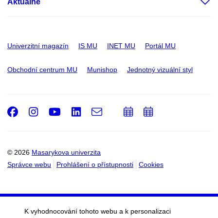
Aktuálně
Univerzitní magazín
IS MU
INET MU
Portál MU
Obchodní centrum MU
Munishop
Jednotný vizuální styl
Facebook
Instagram
Youtube
LinkedIn
e-
Přidat
Přidat
Email
mail
do
do
kalendáře
kalendáře
© 2026
Masarykova univerzita
Správce webu
Prohlášení o přístupnosti
Cookies
K vyhodnocování tohoto webu a k personalizaci