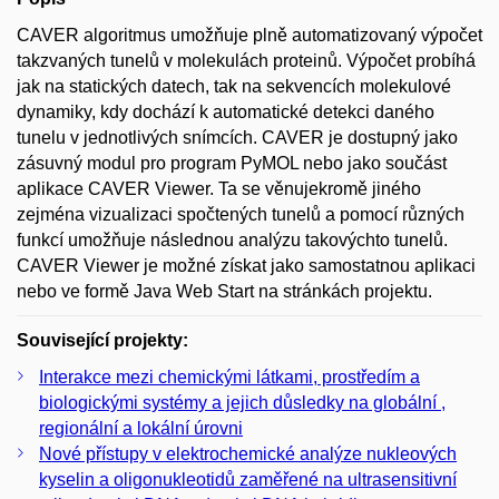
CAVER algoritmus umožňuje plně automatizovaný výpočet
takzvaných tunelů v molekulách proteinů. Výpočet probíhá
jak na statických datech, tak na sekvencích molekulové
dynamiky, kdy dochází k automatické detekci daného
tunelu v jednotlivých snímcích. CAVER je dostupný jako
zásuvný modul pro program PyMOL nebo jako součást
aplikace CAVER Viewer. Ta se věnujekromě jiného
zejména vizualizaci spočtených tunelů a pomocí různých
funkcí umožňuje následnou analýzu takovýchto tunelů.
CAVER Viewer je možné získat jako samostatnou aplikaci
nebo ve formě Java Web Start na stránkách projektu.
Související projekty:
Interakce mezi chemickými látkami, prostředím a
biologickými systémy a jejich důsledky na globální ,
regionální a lokální úrovni
Nové přístupy v elektrochemické analýze nukleových
kyselin a oligonukleotidů zaměřené na ultrasensitivní