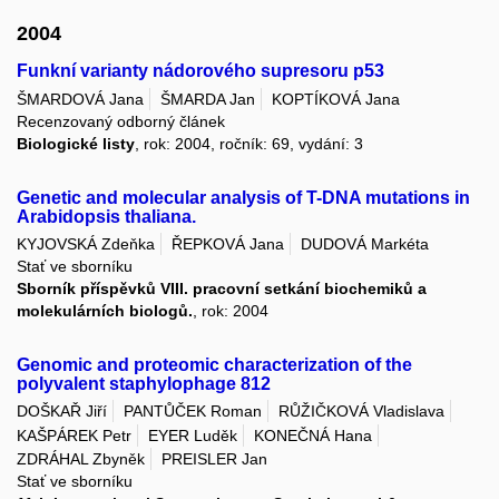
2004
Funkní varianty nádorového supresoru p53
ŠMARDOVÁ Jana
ŠMARDA Jan
KOPTÍKOVÁ Jana
Recenzovaný odborný článek
Biologické listy
, rok: 2004, ročník: 69, vydání: 3
Genetic and molecular analysis of T-DNA mutations in
Arabidopsis thaliana.
KYJOVSKÁ Zdeňka
ŘEPKOVÁ Jana
DUDOVÁ Markéta
Stať ve sborníku
Sborník příspěvků VIII. pracovní setkání biochemiků a
molekulárních biologů.
, rok: 2004
Genomic and proteomic characterization of the
polyvalent staphylophage 812
DOŠKAŘ Jiří
PANTŮČEK Roman
RŮŽIČKOVÁ Vladislava
KAŠPÁREK Petr
EYER Luděk
KONEČNÁ Hana
ZDRÁHAL Zbyněk
PREISLER Jan
Stať ve sborníku