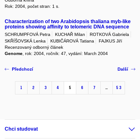
Rok: 2004, počet stran: 1 s.
Characterization of two Arabidopsis thaliana myb-like
proteins showing affinity to telomeric DNA sequence
SCHRUMPFOVÁ Petra
KUCHAŘ Milan
ROTKOVÁ Gabriela
SKŘÍŠOVSKÁ Lenka
KUBIČÁROVÁ Tatiana
FAJKUS Jiří
Recenzovaný odborný článek
Genome
, rok: 2004, ročník: 47, vydání: March 2004
Předchozí
Další
1
2
3
4
5
6
7
…
53
Chci studovat