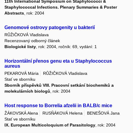
11th International Symposium on Staphylococci &
Staphylococcal Infections. Plenary Summaries & Poster
Abstracts
, rok: 2004
Genomové ostrovy patogenity u bakterií
RŮŽIČKOVÁ Vladislava
Recenzovaný odborný článek
Biologické listy
, rok: 2004, ročník: 69, vydání: 1
Horizontální přenos genu eta u Staphylococcus
aureus
PEKAROVÁ Mária
RŮŽIČKOVÁ Vladislava
Stať ve sborníku
Sborník příspěvků VIII. Pracovní setkání biochemiků a
molekulárních biologů
, rok: 2004
Host response to Borrelia afzelii in BALB/c mice
ŽÁKOVSKÁ Alena
RUSŇÁKOVÁ Helena
BENEŠOVÁ Jana
Stať ve sborníku
IX. European Multicoloquium of Parasitology
, rok: 2004