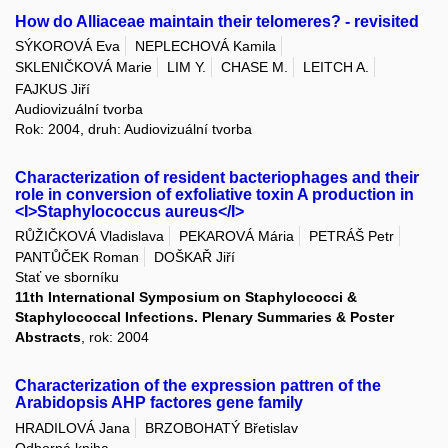
How do Alliaceae maintain their telomeres? - revisited
SÝKOROVÁ Eva
NEPLECHOVÁ Kamila
SKLENIČKOVÁ Marie
LIM Y.
CHASE M.
LEITCH A.
FAJKUS Jiří
Audiovizuální tvorba
Rok: 2004, druh: Audiovizuální tvorba
Characterization of resident bacteriophages and their
role in conversion of exfoliative toxin A production in
<I>Staphylococcus aureus</I>
RŮŽIČKOVÁ Vladislava
PEKAROVÁ Mária
PETRÁŠ Petr
PANTŮČEK Roman
DOŠKAŘ Jiří
Stať ve sborníku
11th International Symposium on Staphylococci &
Staphylococcal Infections. Plenary Summaries & Poster
Abstracts
, rok: 2004
Characterization of the expression pattren of the
Arabidopsis AHP factores gene family
HRADILOVÁ Jana
BRZOBOHATÝ Břetislav
Odborná kniha