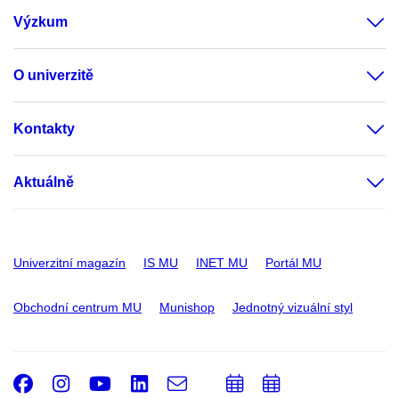
Výzkum
O univerzitě
Kontakty
Aktuálně
Univerzitní magazín
IS MU
INET MU
Portál MU
Obchodní centrum MU
Munishop
Jednotný vizuální styl
Facebook
Instagram
Youtube
LinkedIn
e-
Přidat
Přidat