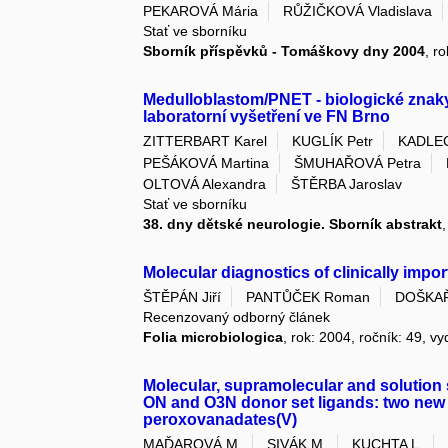
PEKAROVÁ Mária
RŮŽIČKOVÁ Vladislava
Stať ve sborníku
Sborník příspěvků - Tomáškovy dny 2004
, r
Medulloblastom/PNET - biologické znak
laboratorní vyšetření ve FN Brno
ZITTERBART Karel
KUGLÍK Petr
KADLEC
PEŠÁKOVÁ Martina
ŠMUHAŘOVÁ Petra
OLTOVÁ Alexandra
ŠTĚRBA Jaroslav
Stať ve sborníku
38. dny dětské neurologie. Sborník abstrakt
Molecular diagnostics of clinically impo
ŠTĚPÁN Jiří
PANTŮČEK Roman
DOŠKAŘ 
Recenzovaný odborný článek
Folia microbiologica
, rok: 2004, ročník: 49, vy
Molecular, supramolecular and solution
ON and O3N donor set ligands: two new 
peroxovanadates(V)
MAĎAROVÁ M.
SIVÁK M.
KUCHTA L.