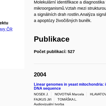
Molekulární identifikace a diagnosti
mikroorganismů.Vztah mezi strukturou
a signálních drah rostlin.Analýza signá
a apoptózy živočišných buněk.
jektu
hovy ČR
Publikace
Počet publikací: 527
2004
Linear genomes in yeast mitochondria: i
DNA sequence
NOSEK J.
NOVOTNÁ Marcela
HLAVATOV
FAJKUS Jiří
TOMÁŠKA L.
Audiovizuální tvorba