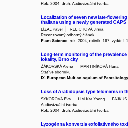
Rok: 2004, druh: Audiovizuální tvorba
Localization of seven new late-flowerin
thaliana using a newly generated CAPS
LÍZAL Pavel
RELICHOVÁ Jiřina
Recenzovaný odborný článek
Plant Science
, rok: 2004, ročník: 167, vydání: 
Long-term monitoring of the prevalence o
lokality, Brno city
ŽÁKOVSKÁ Alena
MARTINÍKOVÁ Hana
Stať ve sborníku
IX. European Multicoloquium of Parasitolog
Loss of Arabidopsis-type telomeres in t
SÝKOROVÁ Eva
LIM Kar Yoong
FAJKUS J
Audiovizuální tvorba
Rok: 2004, druh: Audiovizuální tvorba
Lyzogénna konverzia exfoliativného to