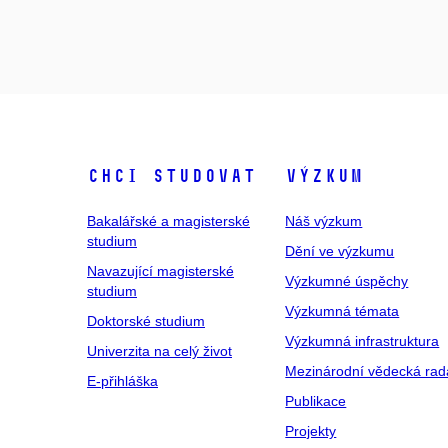
Chci studovat
Výzkum
Bakalářské a magisterské
Náš výzkum
studium
Dění ve výzkumu
Navazující magisterské
Výzkumné úspěchy
studium
Výzkumná témata
Doktorské studium
Výzkumná infrastruktura
Univerzita na celý život
Mezinárodní vědecká rad
E-přihláška
Publikace
Projekty