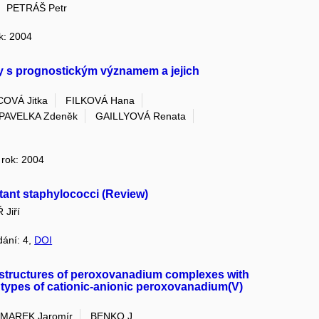
PETRÁŠ Petr
ok: 2004
y s prognostickým významem a jejich
OVÁ Jitka
FILKOVÁ Hana
PAVELKA Zdeněk
GAILLYOVÁ Renata
, rok: 2004
rtant staphylococci (Review)
Jiří
dání: 4,
DOI
 structures of peroxovanadium complexes with
types of cationic-anionic peroxovanadium(V)
MAREK Jaromír
BENKO J.