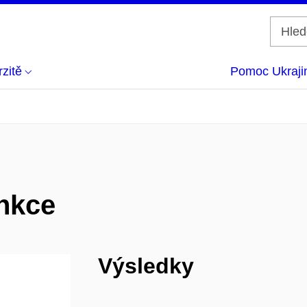
zitě
Pomoc Ukraji
unkce
Výsledky