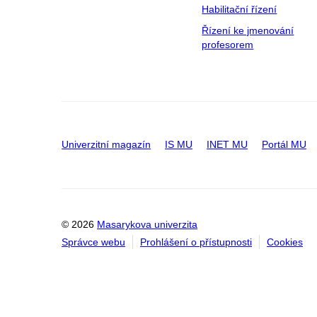
Habilitační řízení
Řízení ke jmenování
profesorem
Univerzitní magazín
IS MU
INET MU
Portál MU
© 2026
Masarykova univerzita
Správce webu
Prohlášení o přístupnosti
Cookies