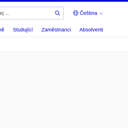
Čeština
Hledej
...
ně
Studující
Zaměstnanci
Absolventi