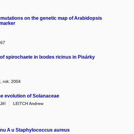
g mutations on the genetic map of Arabidopsis
 marker
167
f spirochaete in Ixodes ricinus in Pisárky
y
, rok: 2004
he evolution of Solanaceae
iří
LEITCH Andrew
xínu A u Staphylococcus aureus