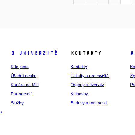
O univerzitě
Kontakty
A
Kdo jsme
Kontakty
Ka
Úřední deska
Fakulty a pracoviště
Zp
Kariéra na MU
Orgány univerzity
Pr
Partnerství
Knihovny
Služby
Budovy a místnosti
a