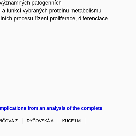
ka významných patogenních
 a funkcí vybraných proteinů metabolismu
lních procesů řízení proliferace, diferenciace
mplications from an analysis of the complete
IČOVÁ Z.
RYČOVSKÁ A.
KUCEJ M.