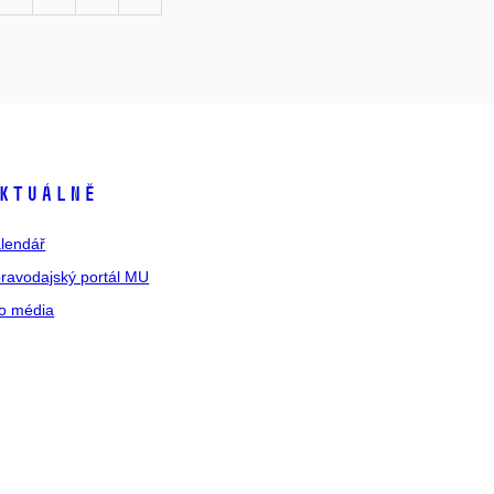
ktuálně
lendář
ravodajský portál MU
o média