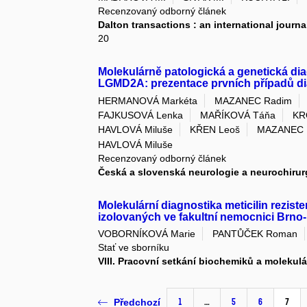
Recenzovaný odborný článek
Dalton transactions : an international journa
20
Molekulárně patologická a genetická dia
LGMD2A: prezentace prvních případů di
HERMANOVÁ Markéta
MAZANEC Radim
FAJKUSOVÁ Lenka
MAŘÍKOVÁ Táňa
KR
HAVLOVÁ Miluše
KŘEN Leoš
MAZANEC 
HAVLOVÁ Miluše
Recenzovaný odborný článek
Česká a slovenská neurologie a neurochirur
Molekulární diagnostika meticilin rezis
izolovaných ve fakultní nemocnici Brn
VOBORNÍKOVÁ Marie
PANTŮČEK Roman
Stať ve sborníku
VIII. Pracovní setkání biochemiků a molekul
1
…
5
6
7
Předchozí