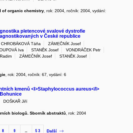
l of organic chemistry
, rok: 2004, ročník: 2004, vydání:
gnostika pletencové svalové dystrofie
agnostikovaných v České republice
CHROBÁKOVÁ Táňa
ZÁMEČNÍK Josef
OUPOVÁ Iva
STANĚK Josef
VONDRÁČEK Petr
Radim
ZÁMEČNÍK Josef
STANĚK Josef
gie
, rok: 2004, ročník: 67, vydání: 6
tentních kmenů <I>Staphylococcus aureus</I>
o-Bohunice
DOŠKAŘ Jiří
árních biologů. Sborník abstraktů
, rok: 2004
8
9
…
53
Další