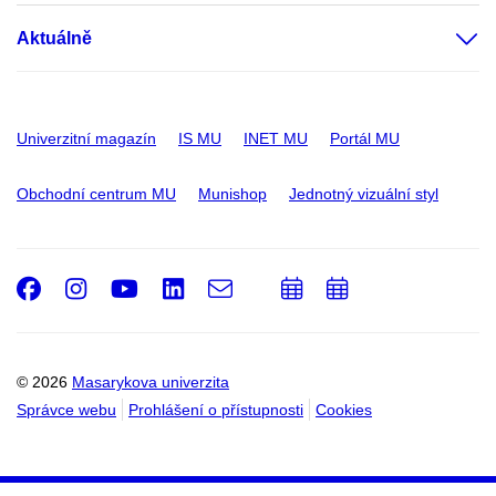
Aktuálně
Univerzitní magazín
IS MU
INET MU
Portál MU
Obchodní centrum MU
Munishop
Jednotný vizuální styl
Facebook
Instagram
Youtube
LinkedIn
e-
Přidat
Přidat
Email
mail
do
do
kalendáře
kalendáře
© 2026
Masarykova univerzita
Správce webu
Prohlášení o přístupnosti
Cookies