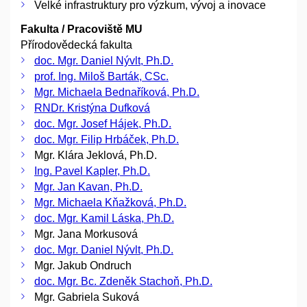
Velké infrastruktury pro výzkum, vývoj a inovace
Fakulta / Pracoviště MU
Přírodovědecká fakulta
doc. Mgr. Daniel Nývlt, Ph.D.
prof. Ing. Miloš Barták, CSc.
Mgr. Michaela Bednaříková, Ph.D.
RNDr. Kristýna Dufková
doc. Mgr. Josef Hájek, Ph.D.
doc. Mgr. Filip Hrbáček, Ph.D.
Mgr. Klára Jeklová, Ph.D.
Ing. Pavel Kapler, Ph.D.
Mgr. Jan Kavan, Ph.D.
Mgr. Michaela Kňažková, Ph.D.
doc. Mgr. Kamil Láska, Ph.D.
Mgr. Jana Morkusová
doc. Mgr. Daniel Nývlt, Ph.D.
Mgr. Jakub Ondruch
doc. Mgr. Bc. Zdeněk Stachoň, Ph.D.
Mgr. Gabriela Suková