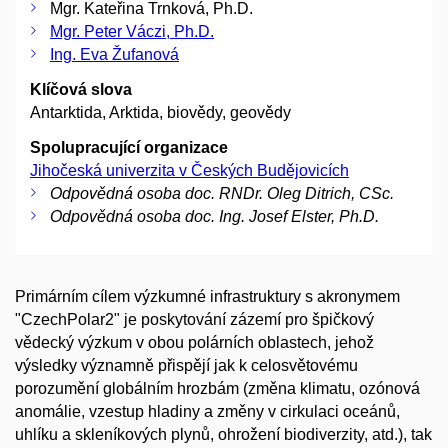
Mgr. Kateřina Trnková, Ph.D.
Mgr. Peter Váczi, Ph.D.
Ing. Eva Žufanová
Klíčová slova
Antarktida, Arktida, biovědy, geovědy
Spolupracující organizace
Jihočeská univerzita v Českých Budějovicích
Odpovědná osoba doc. RNDr. Oleg Ditrich, CSc.
Odpovědná osoba doc. Ing. Josef Elster, Ph.D.
Primárním cílem výzkumné infrastruktury s akronymem
"CzechPolar2" je poskytování zázemí pro špičkový
vědecký výzkum v obou polárních oblastech, jehož
výsledky významně přispějí jak k celosvětovému
porozumění globálním hrozbám (změna klimatu, ozónová
anomálie, vzestup hladiny a změny v cirkulaci oceánů,
uhlíku a skleníkových plynů, ohrožení biodiverzity, atd.), tak