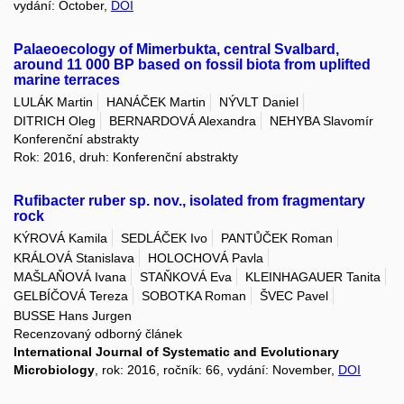
vydání: October,
DOI
Palaeoecology of Mimerbukta, central Svalbard,
around 11 000 BP based on fossil biota from uplifted
marine terraces
LULÁK Martin
HANÁČEK Martin
NÝVLT Daniel
DITRICH Oleg
BERNARDOVÁ Alexandra
NEHYBA Slavomír
Konferenční abstrakty
Rok: 2016, druh: Konferenční abstrakty
Rufibacter ruber sp. nov., isolated from fragmentary
rock
KÝROVÁ Kamila
SEDLÁČEK Ivo
PANTŮČEK Roman
KRÁLOVÁ Stanislava
HOLOCHOVÁ Pavla
MAŠLAŇOVÁ Ivana
STAŇKOVÁ Eva
KLEINHAGAUER Tanita
GELBÍČOVÁ Tereza
SOBOTKA Roman
ŠVEC Pavel
BUSSE Hans Jurgen
Recenzovaný odborný článek
International Journal of Systematic and Evolutionary
Microbiology
, rok: 2016, ročník: 66, vydání: November,
DOI