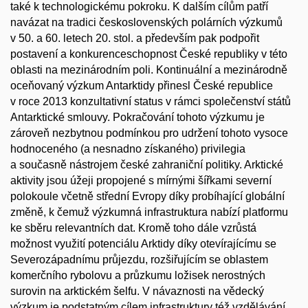
také k technologickému pokroku. K dalším cílům patří
navázat na tradici československých polárních výzkumů
v 50. a 60. letech 20. stol. a především pak podpořit
postavení a konkurenceschopnost České republiky v této
oblasti na mezinárodním poli. Kontinuální a mezinárodně
oceňovaný výzkum Antarktidy přinesl České republice
v roce 2013 konzultativní status v rámci společenství států
Antarktické smlouvy. Pokračování tohoto výzkumu je
zároveň nezbytnou podmínkou pro udržení tohoto vysoce
hodnoceného (a nesnadno získaného) privilegia
a současně nástrojem české zahraniční politiky. Arktické
aktivity jsou úžeji propojené s mírnými šířkami severní
polokoule včetně střední Evropy díky probíhající globální
změně, k čemuž výzkumná infrastruktura nabízí platformu
ke sběru relevantních dat. Kromě toho dále vzrůstá
možnost využití potenciálu Arktidy díky otevírajícímu se
Severozápadnímu průjezdu, rozšiřujícím se oblastem
komerčního rybolovu a průzkumu ložisek nerostných
surovin na arktickém šelfu. V návaznosti na vědecký
výzkum je podstatným cílem infrastruktury též vzdělávání