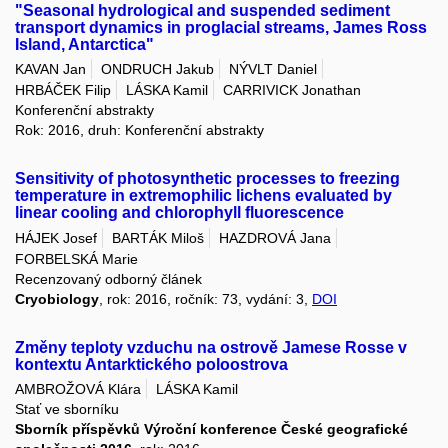
"Seasonal hydrological and suspended sediment
transport dynamics in proglacial streams, James Ross
Island, Antarctica"
KAVAN Jan
ONDRUCH Jakub
NÝVLT Daniel
HRBÁČEK Filip
LÁSKA Kamil
CARRIVICK Jonathan
Konferenční abstrakty
Rok: 2016, druh: Konferenční abstrakty
Sensitivity of photosynthetic processes to freezing
temperature in extremophilic lichens evaluated by
linear cooling and chlorophyll fluorescence
HÁJEK Josef
BARTÁK Miloš
HAZDROVÁ Jana
FORBELSKÁ Marie
Recenzovaný odborný článek
Cryobiology
, rok: 2016, ročník: 73, vydání: 3,
DOI
Změny teploty vzduchu na ostrově Jamese Rosse v
kontextu Antarktického poloostrova
AMBROŽOVÁ Klára
LÁSKA Kamil
Stať ve sborníku
Sborník příspěvků Výroční konference České geografické