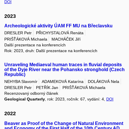
DOI
2023
Archeologické aktivity ÚAM FF MU na Břeclavsku
DRESLER Petr
PŘICHYSTALOVÁ Renáta
PRIŠŤÁKOVÁ Michaela
MACHÁČEK Jiří
Další prezentace na konferencích
Rok: 2023, druh: Další prezentace na konferencích
Unraveling Mediaeval human traces in fluvial deposits
of the Dyje River near the Pohansko stronghold (Czech
Republic)
NEHYBA Slavomír
ADAMEKOVÁ Katarína
DOLÁKOVÁ Nela
DRESLER Petr
PETŘÍK Jan
PRIŠŤÁKOVÁ Michaela
Recenzovaný odborný článek
Geological Quarterly
, rok: 2023, ročník: 67, vydání: 4,
DOI
2022
Beaver as Proof of the Change of Natural Environment
and Economy of the First Half of the 10th Century AD