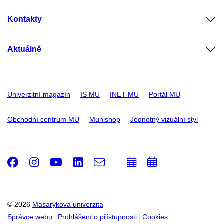
Kontakty
Aktuálně
Univerzitní magazín
IS MU
INET MU
Portál MU
Obchodní centrum MU
Munishop
Jednotný vizuální styl
Facebook
Instagram
Youtube
LinkedIn
e-
Přidat
Přidat
Email
mail
do
do
kalendáře
kalendáře
© 2026
Masarykova univerzita
Správce webu
Prohlášení o přístupnosti
Cookies