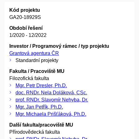
Kód projektu
GA20-18929S
Období řešení
1/2020 - 12/2022
Investor / Programový rámec / typ projektu
Grantová agentura ČR
Standardní projekty
Fakulta / Pracoviště MU
Filozofická fakulta
Mgr. Petr Dresler, Ph.D.
doc. RNDr. Nela Doláková, CSc.
prof. RNDr. Slavomír Nehyba, Dr.
Mgr. Jan Petřík, Ph.D.
Mgr. Michaela Prišťáková, Ph.D.
Další fakulta/pracoviště MU
Přírodovědecká fakulta