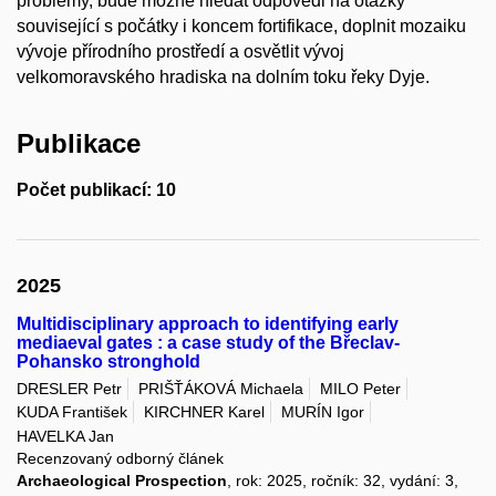
problémy, bude možné hledat odpovědi na otázky
související s počátky i koncem fortifikace, doplnit mozaiku
vývoje přírodního prostředí a osvětlit vývoj
velkomoravského hradiska na dolním toku řeky Dyje.
Publikace
Počet publikací: 10
2025
Multidisciplinary approach to identifying early
mediaeval gates : a case study of the Břeclav-
Pohansko stronghold
DRESLER Petr
PRIŠŤÁKOVÁ Michaela
MILO Peter
KUDA František
KIRCHNER Karel
MURÍN Igor
HAVELKA Jan
Recenzovaný odborný článek
Archaeological Prospection
, rok: 2025, ročník: 32, vydání: 3,