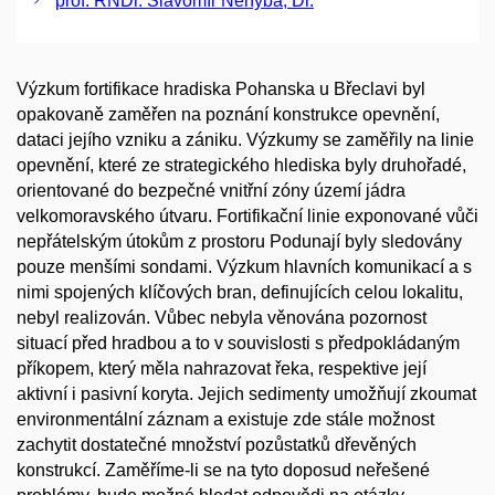
prof. RNDr. Slavomír Nehyba, Dr.
Výzkum fortifikace hradiska Pohanska u Břeclavi byl
opakovaně zaměřen na poznání konstrukce opevnění,
dataci jejího vzniku a zániku. Výzkumy se zaměřily na linie
opevnění, které ze strategického hlediska byly druhořadé,
orientované do bezpečné vnitřní zóny území jádra
velkomoravského útvaru. Fortifikační linie exponované vůči
nepřátelským útokům z prostoru Podunají byly sledovány
pouze menšími sondami. Výzkum hlavních komunikací a s
nimi spojených klíčových bran, definujících celou lokalitu,
nebyl realizován. Vůbec nebyla věnována pozornost
situací před hradbou a to v souvislosti s předpokládaným
příkopem, který měla nahrazovat řeka, respektive její
aktivní i pasivní koryta. Jejich sedimenty umožňují zkoumat
environmentální záznam a existuje zde stále možnost
zachytit dostatečné množství pozůstatků dřevěných
konstrukcí. Zaměříme-li se na tyto doposud neřešené