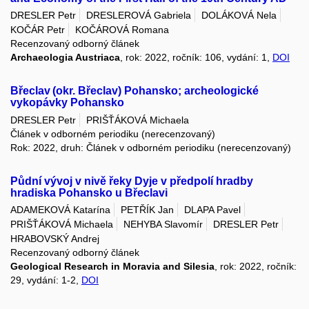
DRESLER Petr
DRESLEROVÁ Gabriela
DOLÁKOVÁ Nela
KOČÁR Petr
KOČÁROVÁ Romana
Recenzovaný odborný článek
Archaeologia Austriaca
, rok: 2022, ročník: 106, vydání: 1,
DOI
Břeclav (okr. Břeclav) Pohansko; archeologické
vykopávky Pohansko
DRESLER Petr
PRIŠŤÁKOVÁ Michaela
Článek v odborném periodiku (nerecenzovaný)
Rok: 2022, druh: Článek v odborném periodiku (nerecenzovaný)
Půdní vývoj v nivě řeky Dyje v předpolí hradby
hradiska Pohansko u Břeclavi
ADAMEKOVÁ Katarína
PETŘÍK Jan
DLAPA Pavel
PRIŠŤÁKOVÁ Michaela
NEHYBA Slavomír
DRESLER Petr
HRABOVSKÝ Andrej
Recenzovaný odborný článek
Geological Research in Moravia and Silesia
, rok: 2022, ročník:
29, vydání: 1-2,
DOI