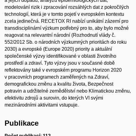
a jejích dopadů, analýzu epidemiologických dat,
modelování rizik i zpracování rozsáhlých dat z pokročilých
technologií, která je v tomto pojetí v evropském kontextu
zcela jedinečná. RECETOX RI nabízí unikátní zázemí pro
transdisciplinární výzkum potřebný pro to, aby bylo možné
reagovat na relevantní národní (Rozhodnutí vlády č.
552/2012 Sb. o národních výzkumných prioritách do roku
2030) a evropské (Europe 2020) priority a aktuální
společenské výzvy identifikované v oblasti životního
prostředí a zdraví. Tyto výzvy jsou v současné době
reflektovány také v evropském programu Horizon 2020
v pracovních programech zaměřených na Zdraví,
demografickou změnu a kvalitu života, Bezpečnost
potravin a udržitelné zemědělství nebo Klimatickou změnu,
efektivitu zdrojů a surovin, do kterých VI svými
mezinárodními aktivitami vstupuje.
Publikace
Počet publikací: 112