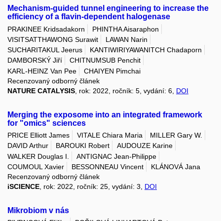
Mechanism-guided tunnel engineering to increase the
efficiency of a flavin-dependent halogenase
PRAKINEE Kridsadakorn
PHINTHA Aisaraphon
VISITSATTHAWONG Surawit
LAWAN Narin
SUCHARITAKUL Jeerus
KANTIWIRIYAWANITCH Chadaporn
DAMBORSKÝ Jiří
CHITNUMSUB Penchit
KARL-HEINZ Van Pee
CHAIYEN Pimchai
Recenzovaný odborný článek
NATURE CATALYSIS
, rok: 2022, ročník: 5, vydání: 6,
DOI
Merging the exposome into an integrated framework
for "omics" sciences
PRICE Elliott James
VITALE Chiara Maria
MILLER Gary W.
DAVID Arthur
BAROUKI Robert
AUDOUZE Karine
WALKER Douglas I.
ANTIGNAC Jean-Philippe
COUMOUL Xavier
BESSONNEAU Vincent
KLÁNOVÁ Jana
Recenzovaný odborný článek
iSCIENCE
, rok: 2022, ročník: 25, vydání: 3,
DOI
Mikrobiom v nás