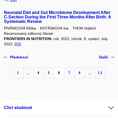
Neonatal Diet and Gut Microbiome Development After
C-Section During the First Three Months After Birth: A
Systematic Review
PIVRNCOVÁ Eliška
KOTÁSKOVÁ Iva
THON Vojtěch
Recenzovaný odborný článek
FRONTIERS IN NUTRITION
, rok: 2022, ročník: 9, vydání: July
2022,
DOI
Předchozí
Další
1
…
4
5
6
7
8
…
12
Chci studovat