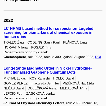
2022
LC-HRMS based method for suspect/non-targeted
screening for biomarkers of chemical exposure in
human urine
TKALEC Žiga
CODLING Garry Paul
KLÁNOVÁ Jana
HORVAT Milena
KOSJEK Tina
Recenzovaný odborný článek
Chemosphere
, rok: 2022, ročník: 300, vydání: August 2022,
DOI
Long-Range Magnetic Order in Nickel Hydroxide-
Functionalized Graphene Quantum Dots
MICHAL Lukáš
ROY Rajarshi
HOLEC David
GOMEZ PEREZ Inmaculada Jennifer
PIZÚROVÁ Naděžda
NEČAS David
DOLEČKOVÁ Anna
MEDALOVÁ Jiřina
LEPCIO Petr
ZAJÍČKOVÁ Lenka
Recenzovaný odborný článek
Journal of Physical Chemistry Letters
, rok: 2022, ročník: 13,