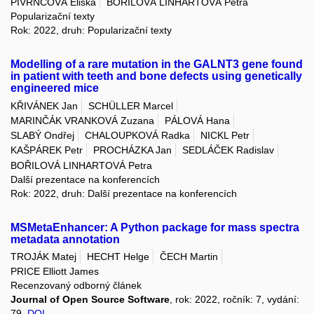
PIVRNCOVÁ Eliška
BOŘILOVÁ LINHARTOVÁ Petra
Popularizační texty
Rok: 2022, druh: Popularizační texty
Modelling of a rare mutation in the GALNT3 gene found
in patient with teeth and bone defects using genetically
engineered mice
KŘIVÁNEK Jan
SCHÜLLER Marcel
MARINČÁK VRANKOVÁ Zuzana
PÁLOVÁ Hana
SLABÝ Ondřej
CHALOUPKOVÁ Radka
NICKL Petr
KAŠPÁREK Petr
PROCHÁZKA Jan
SEDLÁČEK Radislav
BOŘILOVÁ LINHARTOVÁ Petra
Další prezentace na konferencích
Rok: 2022, druh: Další prezentace na konferencích
MSMetaEnhancer: A Python package for mass spectra
metadata annotation
TROJÁK Matej
HECHT Helge
ČECH Martin
PRICE Elliott James
Recenzovaný odborný článek
Journal of Open Source Software
, rok: 2022, ročník: 7, vydání:
79,
DOI