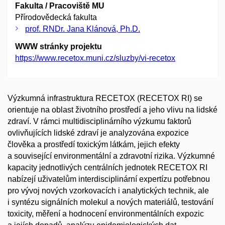
Fakulta / Pracoviště MU
Přírodovědecká fakulta
prof. RNDr. Jana Klánová, Ph.D.
WWW stránky projektu
https://www.recetox.muni.cz/sluzby/vi-recetox
Výzkumná infrastruktura RECETOX (RECETOX RI) se
orientuje na oblast životního prostředí a jeho vlivu na lidské
zdraví. V rámci multidisciplinárního výzkumu faktorů
ovlivňujících lidské zdraví je analyzována expozice
člověka a prostředí toxickým látkám, jejich efekty
a související environmentální a zdravotní rizika. Výzkumné
kapacity jednotlivých centrálních jednotek RECETOX RI
nabízejí uživatelům interdisciplinární expertízu potřebnou
pro vývoj nových vzorkovacích i analytických technik, ale
i syntézu signálních molekul a nových materiálů, testování
toxicity, měření a hodnocení environmentálních expozic