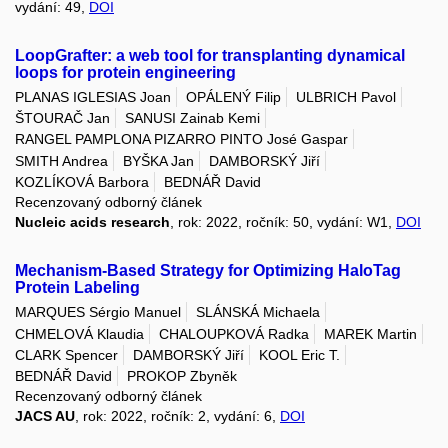
vydání: 49,
DOI
LoopGrafter: a web tool for transplanting dynamical
loops for protein engineering
PLANAS IGLESIAS Joan
OPÁLENÝ Filip
ULBRICH Pavol
ŠTOURAČ Jan
SANUSI Zainab Kemi
RANGEL PAMPLONA PIZARRO PINTO José Gaspar
SMITH Andrea
BYŠKA Jan
DAMBORSKÝ Jiří
KOZLÍKOVÁ Barbora
BEDNÁŘ David
Recenzovaný odborný článek
Nucleic acids research
, rok: 2022, ročník: 50, vydání: W1,
DOI
Mechanism-Based Strategy for Optimizing HaloTag
Protein Labeling
MARQUES Sérgio Manuel
SLÁNSKÁ Michaela
CHMELOVÁ Klaudia
CHALOUPKOVÁ Radka
MAREK Martin
CLARK Spencer
DAMBORSKÝ Jiří
KOOL Eric T.
BEDNÁŘ David
PROKOP Zbyněk
Recenzovaný odborný článek
JACS AU
, rok: 2022, ročník: 2, vydání: 6,
DOI