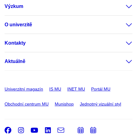
Výzkum
O univerzitě
Kontakty
Aktuálně
Univerzitní magazín
IS MU
INET MU
Portál MU
Obchodní centrum MU
Munishop
Jednotný vizuální styl
Facebook
Instagram
Youtube
LinkedIn
e-
Přidat
Přidat
Email
mail
do
do