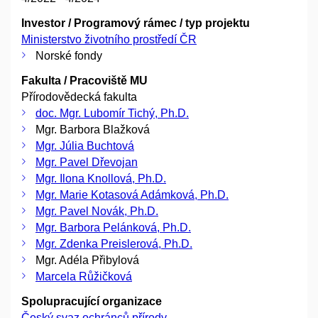
Investor / Programový rámec / typ projektu
Ministerstvo životního prostředí ČR
Norské fondy
Fakulta / Pracoviště MU
Přírodovědecká fakulta
doc. Mgr. Lubomír Tichý, Ph.D.
Mgr. Barbora Blažková
Mgr. Júlia Buchtová
Mgr. Pavel Dřevojan
Mgr. Ilona Knollová, Ph.D.
Mgr. Marie Kotasová Adámková, Ph.D.
Mgr. Pavel Novák, Ph.D.
Mgr. Barbora Pelánková, Ph.D.
Mgr. Zdenka Preislerová, Ph.D.
Mgr. Adéla Přibylová
Marcela Růžičková
Spolupracující organizace
Český svaz ochránců přírody