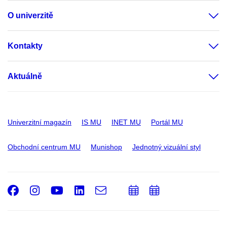
O univerzitě
Kontakty
Aktuálně
Univerzitní magazín
IS MU
INET MU
Portál MU
Obchodní centrum MU
Munishop
Jednotný vizuální styl
Facebook
Instagram
Youtube
LinkedIn
e-
Přidat
Přidat
Email
mail
do
do
kalendáře
kalendáře