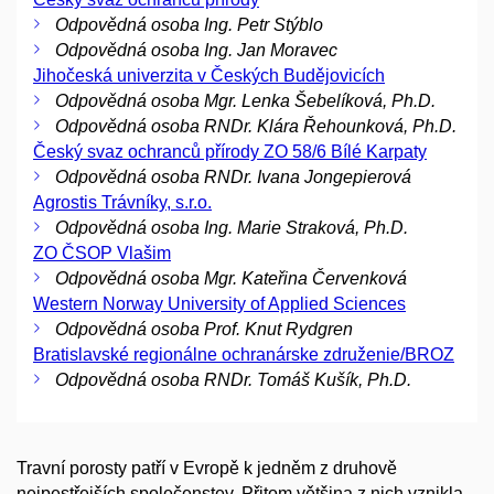
Odpovědná osoba Ing. Petr Stýblo
Odpovědná osoba Ing. Jan Moravec
Jihočeská univerzita v Českých Budějovicích
Odpovědná osoba Mgr. Lenka Šebelíková, Ph.D.
Odpovědná osoba RNDr. Klára Řehounková, Ph.D.
Český svaz ochranců přírody ZO 58/6 Bílé Karpaty
Odpovědná osoba RNDr. Ivana Jongepierová
Agrostis Trávníky, s.r.o.
Odpovědná osoba Ing. Marie Straková, Ph.D.
ZO ČSOP Vlašim
Odpovědná osoba Mgr. Kateřina Červenková
Western Norway University of Applied Sciences
Odpovědná osoba Prof. Knut Rydgren
Bratislavské regionálne ochranárske združenie/BROZ
Odpovědná osoba RNDr. Tomáš Kušík, Ph.D.
Travní porosty patří v Evropě k jedněm z druhově
nejpestřejších společenstev. Přitom většina z nich vznikla