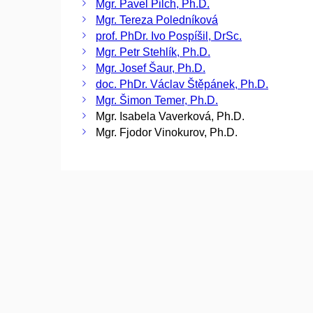
Mgr. Pavel Pilch, Ph.D.
Mgr. Tereza Poledníková
prof. PhDr. Ivo Pospíšil, DrSc.
Mgr. Petr Stehlík, Ph.D.
Mgr. Josef Šaur, Ph.D.
doc. PhDr. Václav Štěpánek, Ph.D.
Mgr. Šimon Temer, Ph.D.
Mgr. Isabela Vaverková, Ph.D.
Mgr. Fjodor Vinokurov, Ph.D.