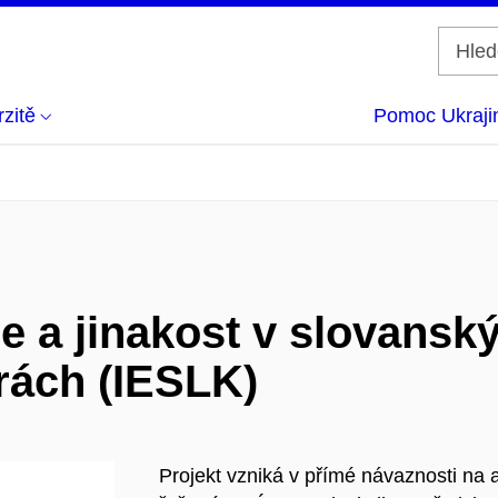
zitě
Pomoc Ukraji
ce a jinakost v slovansk
urách (IESLK)
Projekt vzniká v přímé návaznosti na 