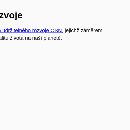
ozvoje
m udržitelného rozvoje OSN
, jejichž záměrem
litu života na naší planetě.