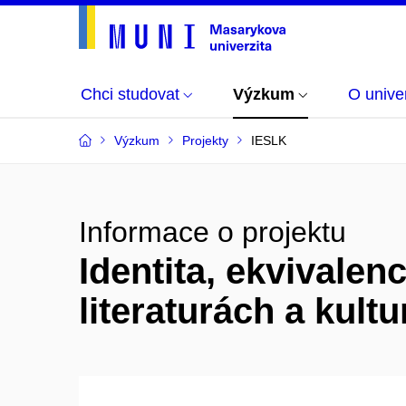
Chci studovat
Výzkum
O univer
Výzkum
Projekty
IESLK
Informace o projektu
Identita, ekvivalen
literaturách a kult