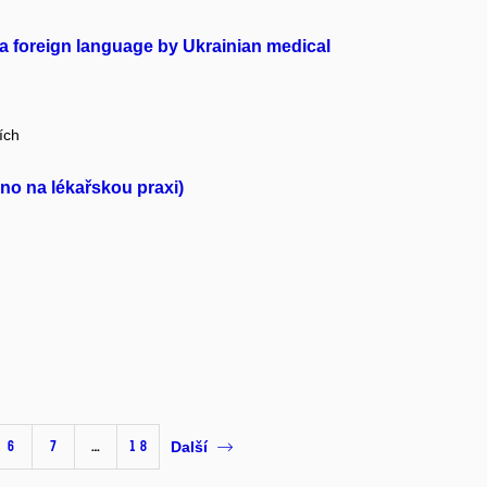
 foreign language by Ukrainian medical
ích
eno na lékařskou praxi)
6
7
…
18
Další