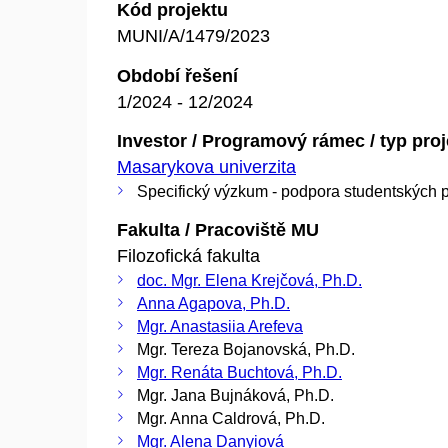
Kód projektu
MUNI/A/1479/2023
Období řešení
1/2024 - 12/2024
Investor / Programový rámec / typ pro
Masarykova univerzita
Specifický výzkum - podpora studentských p
Fakulta / Pracoviště MU
Filozofická fakulta
doc. Mgr. Elena Krejčová, Ph.D.
Anna Agapova, Ph.D.
Mgr. Anastasiia Arefeva
Mgr. Tereza Bojanovská, Ph.D.
Mgr. Renáta Buchtová, Ph.D.
Mgr. Jana Bujnáková, Ph.D.
Mgr. Anna Caldrová, Ph.D.
Mgr. Alena Danyiová