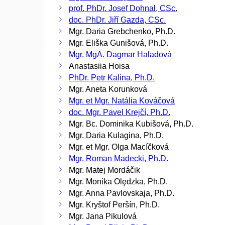
prof. PhDr. Josef Dohnal, CSc.
doc. PhDr. Jiří Gazda, CSc.
Mgr. Daria Grebchenko, Ph.D.
Mgr. Eliška Gunišová, Ph.D.
Mgr. MgA. Dagmar Haladová
Anastasiia Hoisa
PhDr. Petr Kalina, Ph.D.
Mgr. Aneta Korunková
Mgr. et Mgr. Natália Kováčová
doc. Mgr. Pavel Krejčí, Ph.D.
Mgr. Bc. Dominika Kubišová, Ph.D.
Mgr. Daria Kulagina, Ph.D.
Mgr. et Mgr. Olga Macíčková
Mgr. Roman Madecki, Ph.D.
Mgr. Matej Mordáčik
Mgr. Monika Olędzka, Ph.D.
Mgr. Anna Pavlovskaja, Ph.D.
Mgr. Kryštof Peršín, Ph.D.
Mgr. Jana Pikulová