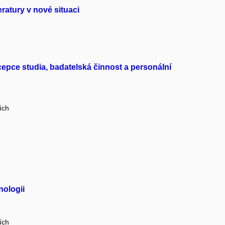
eratury v nové situaci
cepce studia, badatelská činnost a personální
ích
nologii
ích