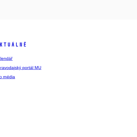
ktuálně
lendář
ravodajský portál MU
o média