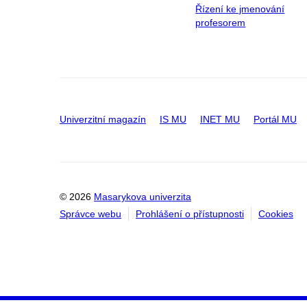
Řízení ke jmenování
profesorem
Univerzitní magazín
IS MU
INET MU
Portál MU
© 2026
Masarykova univerzita
Správce webu
Prohlášení o přístupnosti
Cookies