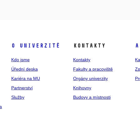
O univerzitě
Kontakty
A
Kdo jsme
Kontakty
Ka
Úřední deska
Fakulty a pracoviště
Zp
Kariéra na MU
Orgány univerzity
Pr
Partnerství
Knihovny
Služby
Budovy a místnosti
a