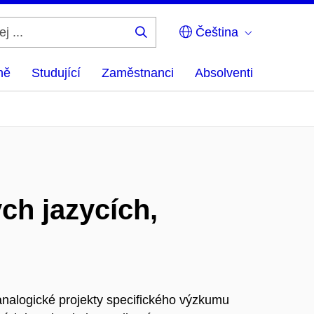
Čeština
Hledej
...
ně
Studující
Zaměstnanci
Absolventi
ých jazycích,
analogické projekty specifického výzkumu