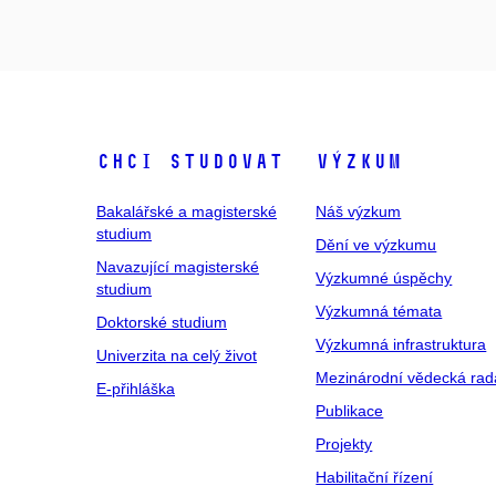
Chci studovat
Výzkum
Bakalářské a magisterské
Náš výzkum
studium
Dění ve výzkumu
Navazující magisterské
Výzkumné úspěchy
studium
Výzkumná témata
Doktorské studium
Výzkumná infrastruktura
Univerzita na celý život
Mezinárodní vědecká rad
E-přihláška
Publikace
Projekty
Habilitační řízení