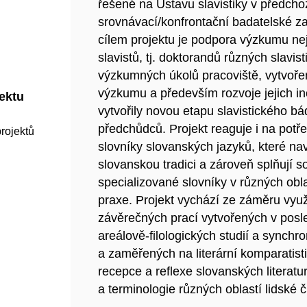
řešené na Ústavu slavistiky v předchoz
srovnávací/konfrontační badatelské 
cílem projektu je podpora výzkumu n
slavistů, tj. doktorandů různých slavis
výzkumných úkolů pracoviště, vytvoře
výzkumu a především rozvoje jejich in
jektu
vytvořily novou etapu slavistického bá
předchůdců. Projekt reaguje i na potř
rojektů
slovníky slovanských jazyků, které nav
slovanskou tradici a zároveň splňují
specializované slovníky v různých ob
praxe. Projekt vychází ze záměru využ
závěrečných prací vytvořených v posled
areálově-filologických studií a synch
a zaměřených na literární komparatist
recepce a reflexe slovanských literatu
a terminologie různých oblastí lidské č