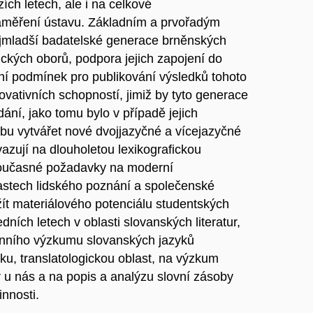
ích letech, ale i na celkové
zaměření ústavu. Základním a prvořadým
ejmladší badatelské generace brněnských
tických oborů, podpora jejich zapojení do
ní podmínek pro publikování výsledků tohoto
ovativních schopností, jimiž by tyto generace
dání, jako tomu bylo v případě jejich
ebu vytvářet nové dvojjazyčné a vícejazyčné
azují na dlouholetou lexikografickou
 současné požadavky na moderní
lastech lidského poznání a společenské
ít materiálového potenciálu studentských
ních letech v oblasti slovanských literatur,
ronního výzkumu slovanských jazyků
iku, translatologickou oblast, na výzkum
r u nás a na popis a analýzu slovní zásoby
innosti.