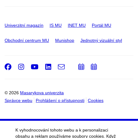
Univerzitní magazín
IS MU
INET MU
Portál MU
Obchodní centrum MU
Munishop
Jednotný vizuální styl
Facebook
Instagram
Youtube
LinkedIn
e-
Přidat
Přidat
Email
mail
do
do
kalendáře
kalendáře
© 2026
Masarykova univerzita
Správce webu
Prohlášení o přístupnosti
Cookies
K vyhodnocování tohoto webu a k personalizaci
obsahu a reklam používáme soubory cookies. Když