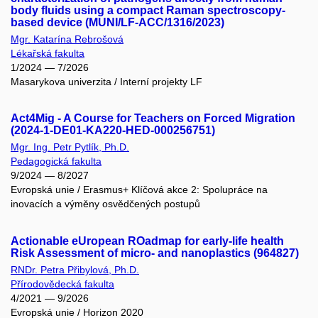
body fluids using a compact Raman spectroscopy-
based device (MUNI/LF-ACC/1316/2023)
Mgr. Katarína Rebrošová
Lékařská fakulta
1/2024 — 7/2026
Masarykova univerzita / Interní projekty LF
Act4Mig - A Course for Teachers on Forced Migration
(2024-1-DE01-KA220-HED-000256751)
Mgr. Ing. Petr Pytlík, Ph.D.
Pedagogická fakulta
9/2024 — 8/2027
Evropská unie / Erasmus+ Klíčová akce 2: Spolupráce na
inovacích a výměny osvědčených postupů
Actionable eUropean ROadmap for early-life health
Risk Assessment of micro- and nanoplastics (964827)
RNDr. Petra Přibylová, Ph.D.
Přírodovědecká fakulta
4/2021 — 9/2026
Evropská unie / Horizon 2020