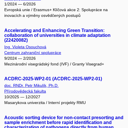
1/2024 — 6/2026
Evropská unie / Erasmus+ Klíčová akce 2: Spolupráce na
inovacích a výměny osvědčených postupů
Accelerating and Enhancing Green Transition:
collaboration of universities in climate adaptation
(22420082)
Ing. Violeta Osouchová
Centrum zahraniční spolupráce
9/2024 — 2/2026
Mezinárodní visegrádský fond (IVF) / Granty Visegrad+
ACDRC-2025-WP2-01 (ACDRC-2025-WP2-01)
doc. RNDr. Petr Mikulík, Ph.D.
Přírodovědecká fakulta
10/2025 — 12/2027
Masarykova univerzita / Interní projekty RMU
Acoustic sorting device for non-contact presorting and
sample enrichment before rapid identification and
characterization of pathogens directly from human