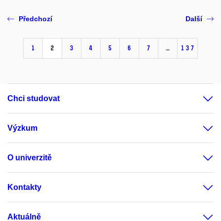
Předchozí
Další
1
2
3
4
5
6
7
…
137
Chci studovat
Výzkum
O univerzitě
Kontakty
Aktuálně