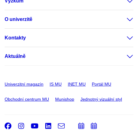
Výzkum
O univerzitě
Kontakty
Aktuálně
Univerzitní magazín
IS MU
INET MU
Portál MU
Obchodní centrum MU
Munishop
Jednotný vizuální styl
Facebook
Instagram
Youtube
LinkedIn
e-
Přidat
Přidat
Email
mail
do
do