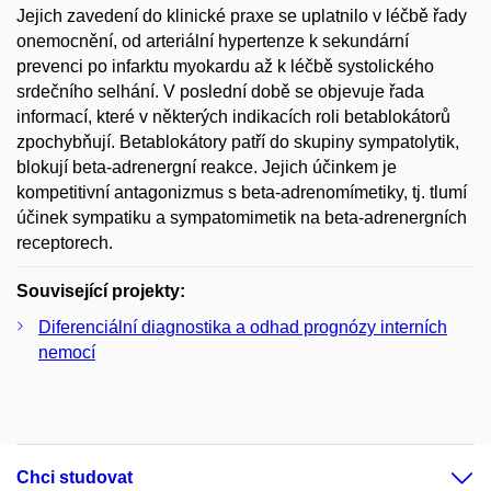
Jejich zavedení do klinické praxe se uplatnilo v léčbě řady
onemocnění, od arteriální hypertenze k sekundární
prevenci po infarktu myokardu až k léčbě systolického
srdečního selhání. V poslední době se objevuje řada
informací, které v některých indikacích roli betablokátorů
zpochybňují. Betablokátory patří do skupiny sympatolytik,
blokují beta-adrenergní reakce. Jejich účinkem je
kompetitivní antagonizmus s beta-adrenomímetiky, tj. tlumí
účinek sympatiku a sympatomimetik na beta-adrenergních
receptorech.
Související projekty:
Diferenciální diagnostika a odhad prognózy interních
nemocí
Chci studovat