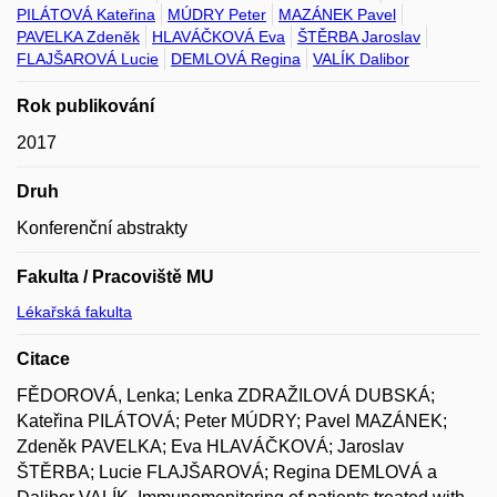
PILÁTOVÁ Kateřina
MÚDRY Peter
MAZÁNEK Pavel
PAVELKA Zdeněk
HLAVÁČKOVÁ Eva
ŠTĚRBA Jaroslav
FLAJŠAROVÁ Lucie
DEMLOVÁ Regina
VALÍK Dalibor
Rok publikování
2017
Druh
Konferenční abstrakty
Fakulta / Pracoviště MU
Lékařská fakulta
Citace
FĚDOROVÁ, Lenka; Lenka ZDRAŽILOVÁ DUBSKÁ;
Kateřina PILÁTOVÁ; Peter MÚDRY; Pavel MAZÁNEK;
Zdeněk PAVELKA; Eva HLAVÁČKOVÁ; Jaroslav
ŠTĚRBA; Lucie FLAJŠAROVÁ; Regina DEMLOVÁ a