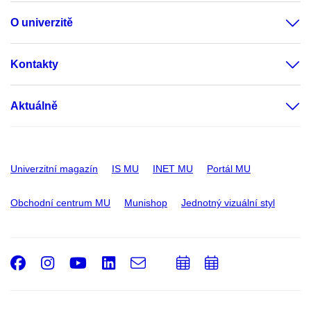
O univerzitě
Kontakty
Aktuálně
Univerzitní magazín
IS MU
INET MU
Portál MU
Obchodní centrum MU
Munishop
Jednotný vizuální styl
Facebook
Instagram
Youtube
LinkedIn
e-
Přidat
Přidat
Email
mail
do
do
kalendáře
kalendáře