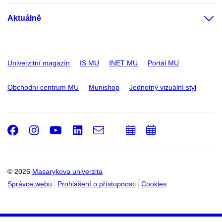
Aktuálně
Univerzitní magazín
IS MU
INET MU
Portál MU
Obchodní centrum MU
Munishop
Jednotný vizuální styl
Facebook
Instagram
Youtube
LinkedIn
e-
Přidat
Přidat
Email
mail
do
do
kalendáře
kalendáře
© 2026
Masarykova univerzita
Správce webu
Prohlášení o přístupnosti
Cookies