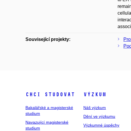
remain
cellul
intera
associ
Související projekty:
Pro
Pod
Chci studovat
Výzkum
Bakalářské a magisterské
Náš výzkum
studium
Dění ve výzkumu
Navazující magisterské
Výzkumné úspěchy
studium