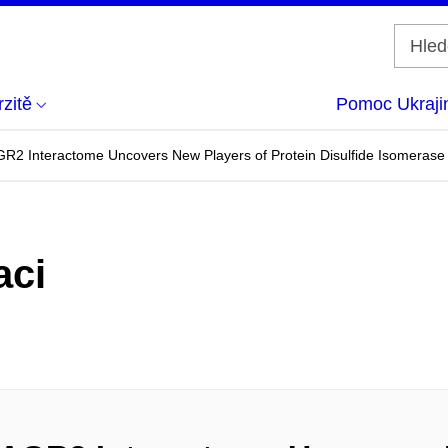
zitě
Pomoc Ukraji
AGR2 Interactome Uncovers New Players of Protein Disulfide Isomerase
aci