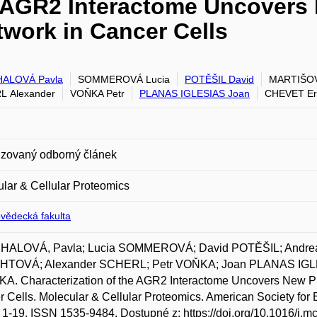
e AGR2 Interactome Uncovers 
twork in Cancer Cells
ALOVÁ Pavla
SOMMEROVÁ Lucia
POTĚŠIL David
MARTIŠOV
L Alexander
VOŇKA Petr
PLANAS IGLESIAS Joan
CHEVET Er
zovaný odborný článek
lar & Cellular Proteomics
ovědecká fakulta
ALOVÁ, Pavla; Lucia SOMMEROVÁ; David POTĚŠIL; Andrea
TOVÁ; Alexander SCHERL; Petr VOŇKA; Joan PLANAS IGL
. Characterization of the AGR2 Interactome Uncovers New Pla
 Cells. Molecular & Cellular Proteomics. American Society for 
s. 1-19. ISSN 1535-9484. Dostupné z: https://doi.org/10.1016/j.