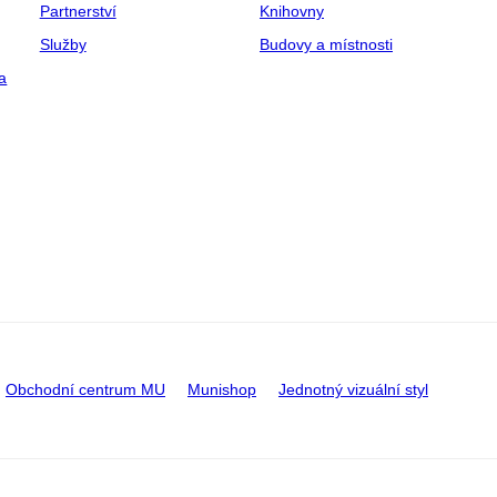
Partnerství
Knihovny
Služby
Budovy a místnosti
a
Obchodní centrum MU
Munishop
Jednotný vizuální styl