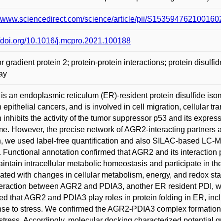
//www.sciencedirect.com/science/article/pii/S1535947621001
//doi.org/10.1016/j.mcpro.2021.100188
or gradient protein 2; protein-protein interactions; protein disul
ay
s an endoplasmic reticulum (ER)-resident protein disulfide is
epithelial cancers, and is involved in cell migration, cellular t
n inhibits the activity of the tumor suppressor p53 and its expres
e. However, the precise network of AGR2-interacting partners an
, we used label-free quantification and also SILAC-based LC-MS
Functional annotation confirmed that AGR2 and its interaction 
aintain intracellular metabolic homeostasis and participate in t
ated with changes in cellular metabolism, energy, and redox stat
teraction between AGR2 and PDIA3, another ER resident PDI, wa
ed that AGR2 and PDIA3 play roles in protein folding in ER, inclu
se to stress. We confirmed the AGR2-PDIA3 complex formation 
stress. Accordingly, molecular docking characterized potential qu