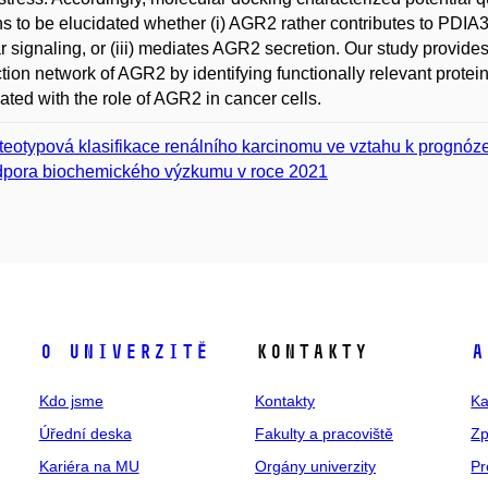
s to be elucidated whether (i) AGR2 rather contributes to PDIA3 m
ar signaling, or (iii) mediates AGR2 secretion. Our study provide
ction network of AGR2 by identifying functionally relevant prote
ated with the role of AGR2 in cancer cells.
teotypová klasifikace renálního karcinomu ve vztahu k prognóz
pora biochemického výzkumu v roce 2021
O univerzitě
Kontakty
A
Kdo jsme
Kontakty
Ka
Úřední deska
Fakulty a pracoviště
Zp
Kariéra na MU
Orgány univerzity
Pr