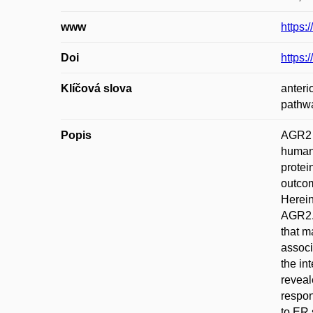
www
https:
Doi
https:
Klíčová slova
anteri
pathw
Popis
AGR2 i
human 
protei
outcom
Herein
AGR2. 
that m
associ
the in
reveal
respon
to ER 