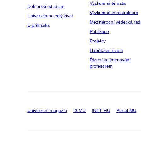
Výzkumná témata
Doktorské studium
Výzkumná infrastruktura
Univerzita na celý život
Mezinárodní vědecká rad
E-přihláška
Publikace
Projekty
Habilitační řízení
Řízení ke jmenování
profesorem
Univerzitní magazín
IS MU
INET MU
Portál MU