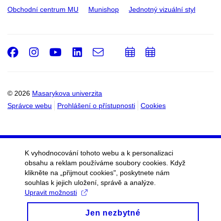
Obchodní centrum MU
Munishop
Jednotný vizuální styl
Facebook
Instagram
Youtube
LinkedIn
e-
Přidat
Přidat
Email
mail
do
do
kalendáře
kalendáře
© 2026
Masarykova univerzita
Správce webu
Prohlášení o přístupnosti
Cookies
K vyhodnocování tohoto webu a k personalizaci
obsahu a reklam používáme soubory cookies. Když
klikněte na „přijmout cookies", poskytnete nám
souhlas k jejich uložení, správě a analýze.
Upravit možnosti
Jen nezbytné