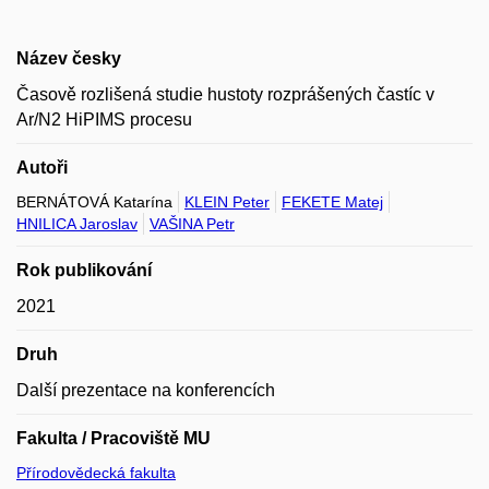
Název česky
Časově rozlišená studie hustoty rozprášených častíc v
Ar/N2 HiPIMS procesu
Autoři
BERNÁTOVÁ Katarína
KLEIN Peter
FEKETE Matej
HNILICA Jaroslav
VAŠINA Petr
Rok publikování
2021
Druh
Další prezentace na konferencích
Fakulta / Pracoviště MU
Přírodovědecká fakulta