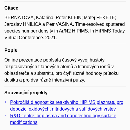
Citace
BERNÁTOVÁ, Katarína; Peter KLEIN; Matej FEKETE;
Jaroslav HNILICA a Petr VAŠINA. Time-resolved sputtered
species number density in Ar/N2 HiPIMS. In HiPIMS Today
Virtual Conference. 2021.
Popis
Online prezentace popísala časový vývoj hustoty
rozprašovaných titanových atomů a titanových iontů v
oblasti terče a substrátu, pro čtyři různé hodnoty průtoku
dusíku a pro dva různě intenzivní pulzy.
Související projekty:
Pokročilá diagnostika reaktivního HiPIMS plazmatu pro
depozici oxidových, nitridových a sulfidových vrstev
R&D centre for plasma and nanotechnology surface
modifications