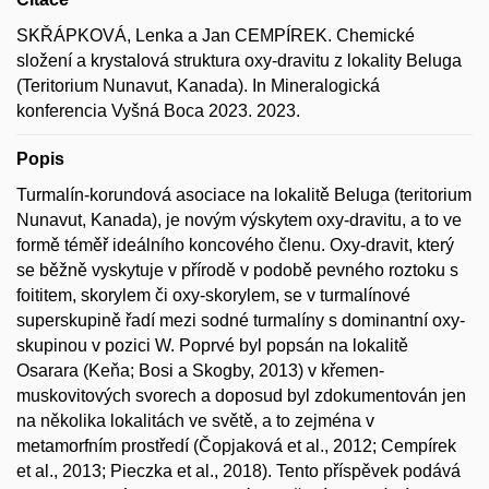
SKŘÁPKOVÁ, Lenka a Jan CEMPÍREK. Chemické
složení a krystalová struktura oxy-dravitu z lokality Beluga
(Teritorium Nunavut, Kanada). In Mineralogická
konferencia Vyšná Boca 2023. 2023.
Popis
Turmalín-korundová asociace na lokalitě Beluga (teritorium
Nunavut, Kanada), je novým výskytem oxy-dravitu, a to ve
formě téměř ideálního koncového členu. Oxy-dravit, který
se běžně vyskytuje v přírodě v podobě pevného roztoku s
foititem, skorylem či oxy-skorylem, se v turmalínové
superskupině řadí mezi sodné turmalíny s dominantní oxy-
skupinou v pozici W. Poprvé byl popsán na lokalitě
Osarara (Keňa; Bosi a Skogby, 2013) v křemen-
muskovitových svorech a doposud byl zdokumentován jen
na několika lokalitách ve světě, a to zejména v
metamorfním prostředí (Čopjaková et al., 2012; Cempírek
et al., 2013; Pieczka et al., 2018). Tento příspěvek podává