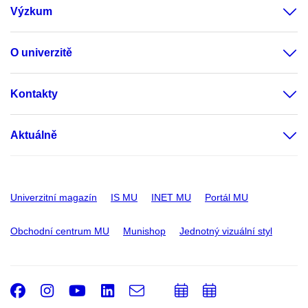
Výzkum
O univerzitě
Kontakty
Aktuálně
Univerzitní magazín
IS MU
INET MU
Portál MU
Obchodní centrum MU
Munishop
Jednotný vizuální styl
Facebook
Instagram
Youtube
LinkedIn
e-
Přidat
Přidat
Email
mail
do
do