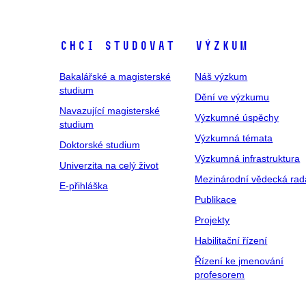
Chci studovat
Výzkum
Bakalářské a magisterské
Náš výzkum
studium
Dění ve výzkumu
Navazující magisterské
Výzkumné úspěchy
studium
Výzkumná témata
Doktorské studium
Výzkumná infrastruktura
Univerzita na celý život
Mezinárodní vědecká rad
E-přihláška
Publikace
Projekty
Habilitační řízení
Řízení ke jmenování
profesorem