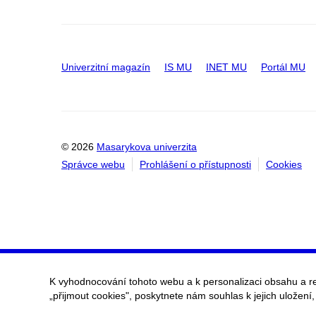
Univerzitní magazín
IS MU
INET MU
Portál MU
© 2026
Masarykova univerzita
Správce webu
Prohlášení o přístupnosti
Cookies
K vyhodnocování tohoto webu a k personalizaci obsahu a r
„přijmout cookies", poskytnete nám souhlas k jejich uložení