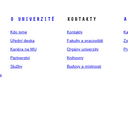
O univerzitě
Kontakty
A
Kdo jsme
Kontakty
Ka
Úřední deska
Fakulty a pracoviště
Zp
Kariéra na MU
Orgány univerzity
Pr
Partnerství
Knihovny
Služby
Budovy a místnosti
a