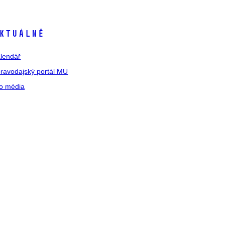
ktuálně
lendář
ravodajský portál MU
o média