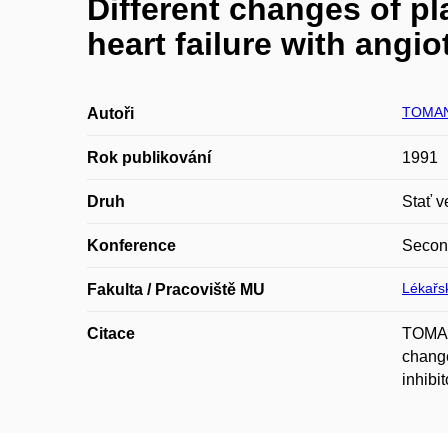
Different changes of pl
heart failure with angi
TOMAN 
Autoři
Rok publikování
1991
Druh
Stať v
Konference
Second
Lékařsk
Fakulta / Pracoviště MU
Citace
TOMAN
change
inhibi