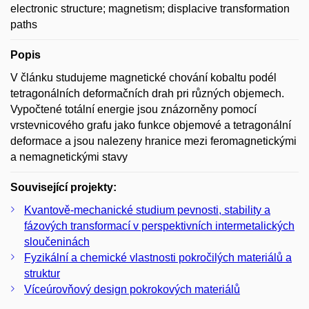
electronic structure; magnetism; displacive transformation
paths
Popis
V článku studujeme magnetické chování kobaltu podél
tetragonálních deformačních drah pri různých objemech.
Vypočtené totální energie jsou znázorněny pomocí
vrstevnicového grafu jako funkce objemové a tetragonální
deformace a jsou nalezeny hranice mezi feromagnetickými
a nemagnetickými stavy
Související projekty:
Kvantově-mechanické studium pevnosti, stability a
fázových transformací v perspektivních intermetalických
sloučeninách
Fyzikální a chemické vlastnosti pokročilých materiálů a
struktur
Víceúrovňový design pokrokových materiálů