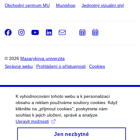
Obchodní centrum MU
Munishop
Jednotný vizuální styl
Facebook
Instagram
Youtube
LinkedIn
e-
Přidat
Přidat
Email
mail
do
do
kalendáře
kalendáře
© 2026
Masarykova univerzita
Správce webu
Prohlášení o přístupnosti
Cookies
K vyhodnocování tohoto webu a k personalizaci
obsahu a reklam používáme soubory cookies. Když
klikněte na „přijmout cookies", poskytnete nám
souhlas k jejich uložení, správě a analýze.
Upravit možnosti
Jen nezbytné