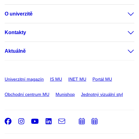
O univerzitě
Kontakty
Aktuálně
Univerzitní magazín
IS MU
INET MU
Portál MU
Obchodní centrum MU
Munishop
Jednotný vizuální styl
Facebook
Instagram
Youtube
LinkedIn
e-
Přidat
Přidat
Email
mail
do
do
kalendáře
kalendáře