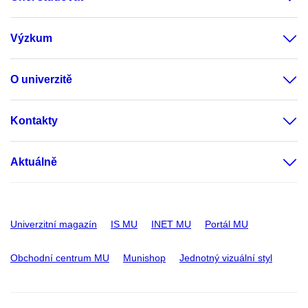
Výzkum
O univerzitě
Kontakty
Aktuálně
Univerzitní magazín
IS MU
INET MU
Portál MU
Obchodní centrum MU
Munishop
Jednotný vizuální styl