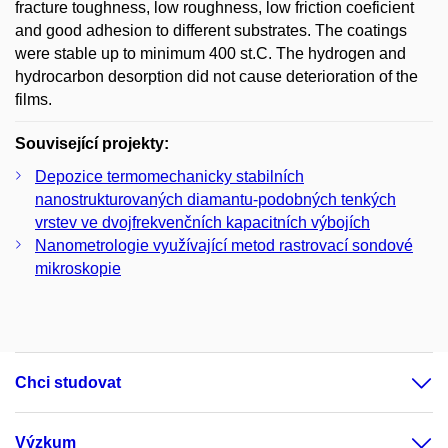
fracture toughness, low roughness, low friction coeficient
and good adhesion to different substrates. The coatings
were stable up to minimum 400 st.C. The hydrogen and
hydrocarbon desorption did not cause deterioration of the
films.
Související projekty:
Depozice termomechanicky stabilních
nanostrukturovaných diamantu-podobných tenkých
vrstev ve dvojfrekvenčních kapacitních výbojích
Nanometrologie využívající metod rastrovací sondové
mikroskopie
Chci studovat
Výzkum