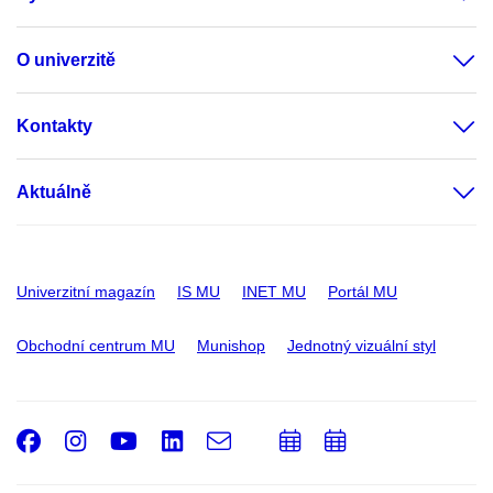
O univerzitě
Kontakty
Aktuálně
Univerzitní magazín
IS MU
INET MU
Portál MU
Obchodní centrum MU
Munishop
Jednotný vizuální styl
Facebook
Instagram
Youtube
LinkedIn
e-
Přidat
Přidat
Email
mail
do
do
kalendáře
kalendáře