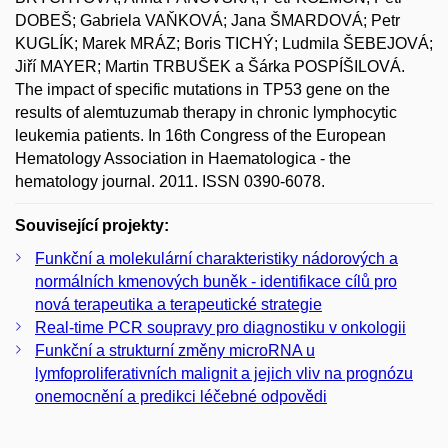
DOBEŠ; Gabriela VAŇKOVÁ; Jana ŠMARDOVÁ; Petr
KUGLÍK; Marek MRÁZ; Boris TICHÝ; Ludmila ŠEBEJOVÁ;
Jiří MAYER; Martin TRBUŠEK a Šárka POSPÍŠILOVÁ.
The impact of specific mutations in TP53 gene on the
results of alemtuzumab therapy in chronic lymphocytic
leukemia patients. In 16th Congress of the European
Hematology Association in Haematologica - the
hematology journal. 2011. ISSN 0390-6078.
Související projekty:
Funkční a molekulární charakteristiky nádorových a
normálních kmenových buněk - identifikace cílů pro
nová terapeutika a terapeutické strategie
Real-time PCR soupravy pro diagnostiku v onkologii
Funkční a strukturní změny microRNA u
lymfoproliferativních malignit a jejich vliv na prognózu
onemocnění a predikci léčebné odpovědi