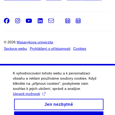
Facebook
Instagram
Youtube
LinkedIn
e-
Přidat
Přidat
Email
mail
do
do
kalendáře
kalendáře
© 2026
Masarykova univerzita
Správce webu
Prohlášení o přístupnosti
Cookies
K vyhodnocování tohoto webu a k personalizaci
obsahu a reklam používáme soubory cookies. Když
klikněte na „přijmout cookies", poskytnete nám
souhlas k jejich uložení, správě a analýze.
Upravit možnosti
Jen nezbytné