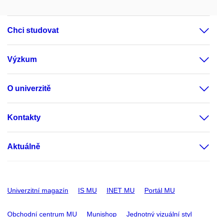
Chci studovat
Výzkum
O univerzitě
Kontakty
Aktuálně
Univerzitní magazín
IS MU
INET MU
Portál MU
Obchodní centrum MU
Munishop
Jednotný vizuální styl