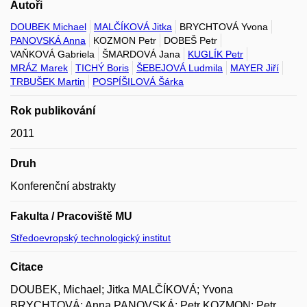
Autoři
DOUBEK Michael
MALČÍKOVÁ Jitka
BRYCHTOVÁ Yvona
PANOVSKÁ Anna
KOZMON Petr
DOBEŠ Petr
VAŇKOVÁ Gabriela
ŠMARDOVÁ Jana
KUGLÍK Petr
MRÁZ Marek
TICHÝ Boris
ŠEBEJOVÁ Ludmila
MAYER Jiří
TRBUŠEK Martin
POSPÍŠILOVÁ Šárka
Rok publikování
2011
Druh
Konferenční abstrakty
Fakulta / Pracoviště MU
Středoevropský technologický institut
Citace
DOUBEK, Michael; Jitka MALČÍKOVÁ; Yvona
BRYCHTOVÁ; Anna PANOVSKÁ; Petr KOZMON; Petr