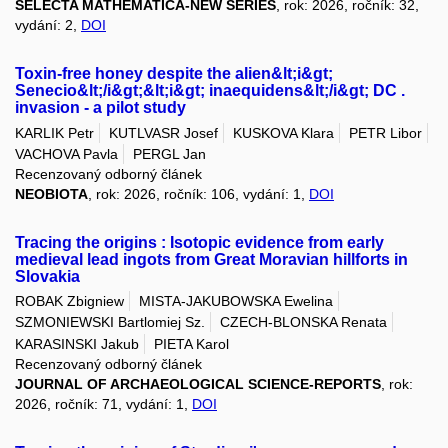
SELECTA MATHEMATICA-NEW SERIES
, rok: 2026, ročník: 32,
vydání: 2,
DOI
Toxin-free honey despite the alien&lt;i&gt;
Senecio&lt;/i&gt;&lt;i&gt; inaequidens&lt;/i&gt; DC .
invasion - a pilot study
KARLIK Petr
KUTLVASR Josef
KUSKOVA Klara
PETR Libor
VACHOVA Pavla
PERGL Jan
Recenzovaný odborný článek
NEOBIOTA
, rok: 2026, ročník: 106, vydání: 1,
DOI
Tracing the origins : Isotopic evidence from early
medieval lead ingots from Great Moravian hillforts in
Slovakia
ROBAK Zbigniew
MISTA-JAKUBOWSKA Ewelina
SZMONIEWSKI Bartlomiej Sz.
CZECH-BLONSKA Renata
KARASINSKI Jakub
PIETA Karol
Recenzovaný odborný článek
JOURNAL OF ARCHAEOLOGICAL SCIENCE-REPORTS
, rok:
2026, ročník: 71, vydání: 1,
DOI