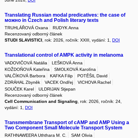
June 2026,
DOI
Translating Russian modal predicatives: the case of
можно in Czech and Polish literary texts
TRUHLÁŘOVÁ Oxana
RUDYK Anna
Recenzovaný odborný článek
STUDI SLAVISTICI
, rok: 2026, ročník: XXIII, vydání: 1,
DOI
Translational control of AMPK activity in melanoma
VADOVIČOVÁ Natália
LEŠKOVÁ Anna
KOŽDOŇOVÁ Kateřina
SMOLKOVÁ Karolína
VALČÍKOVÁ Barbora
KAFKA Filip
POTĚŠIL David
ZDRÁHAL Zbyněk
VACEK Ondřej
VICHOVA Rachel
SOUČEK Karel
ULDRIJAN Stjepan
Recenzovaný odborný článek
Cell Communication and Signaling
, rok: 2026, ročník: 24,
vydání: 1,
DOI
Transmembrane Transport of cAMP and AMP Using a
Two Component Small Molecule Transport System
RATHNAWEERA Uththara M. C.
SAM Olivia