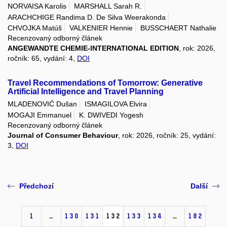
NORVAISA Karolis
MARSHALL Sarah R.
ARACHCHIGE Randima D. De Silva Weerakonda
CHVOJKA Matúš
VALKENIER Hennie
BUSSCHAERT Nathalie
Recenzovaný odborný článek
ANGEWANDTE CHEMIE-INTERNATIONAL EDITION
, rok: 2026,
ročník: 65, vydání: 4,
DOI
Travel Recommendations of Tomorrow: Generative
Artificial Intelligence and Travel Planning
MLADENOVIĆ Dušan
ISMAGILOVA Elvira
MOGAJI Emmanuel
K. DWIVEDI Yogesh
Recenzovaný odborný článek
Journal of Consumer Behaviour
, rok: 2026, ročník: 25, vydání:
3,
DOI
Předchozí
Další
1
…
130
131
132
133
134
…
182