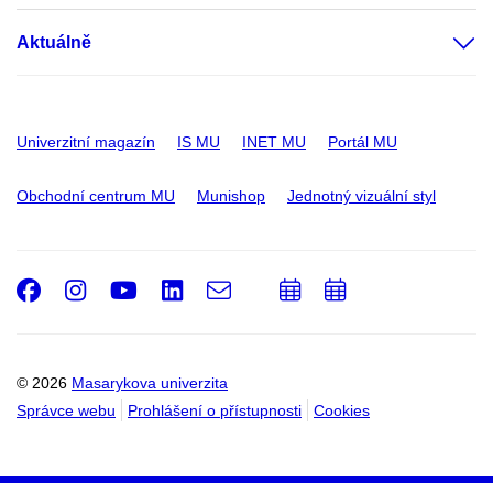
Aktuálně
Univerzitní magazín
IS MU
INET MU
Portál MU
Obchodní centrum MU
Munishop
Jednotný vizuální styl
Facebook
Instagram
Youtube
LinkedIn
e-
Přidat
Přidat
Email
mail
do
do
kalendáře
kalendáře
© 2026
Masarykova univerzita
Správce webu
Prohlášení o přístupnosti
Cookies