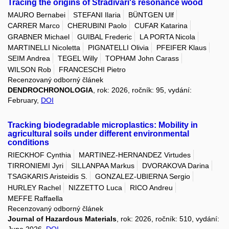
Tracing the origins of Stradivari's resonance wood
MAURO Bernabei
STEFANI Ilaria
BÜNTGEN Ulf
CARRER Marco
CHERUBINI Paolo
CUFAR Katarina
GRABNER Michael
GUIBAL Frederic
LA PORTA Nicola
MARTINELLI Nicoletta
PIGNATELLI Olivia
PFEIFER Klaus
SEIM Andrea
TEGEL Willy
TOPHAM John Carass
WILSON Rob
FRANCESCHI Pietro
Recenzovaný odborný článek
DENDROCHRONOLOGIA
, rok: 2026, ročník: 95, vydání:
February,
DOI
Tracking biodegradable microplastics: Mobility in
agricultural soils under different environmental
conditions
RIECKHOF Cynthia
MARTINEZ-HERNANDEZ Virtudes
TIRRONIEMI Jyri
SILLANPAA Markus
DVORAKOVA Darina
TSAGKARIS Aristeidis S.
GONZALEZ-UBIERNA Sergio
HURLEY Rachel
NIZZETTO Luca
RICO Andreu
MEFFE Raffaella
Recenzovaný odborný článek
Journal of Hazardous Materials
, rok: 2026, ročník: 510, vydání: