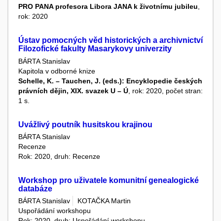
PRO PANA profesora Libora JANA k životnímu jubileu
,
rok: 2020
Ústav pomocných věd historických a archivnictví
Filozofické fakulty Masarykovy univerzity
BÁRTA Stanislav
Kapitola v odborné knize
Schelle, K. – Tauchen, J. (eds.): Encyklopedie českých
právních dějin, XIX. svazek U – Ú
, rok: 2020, počet stran:
1 s.
Uvážlivý poutník husitskou krajinou
BÁRTA Stanislav
Recenze
Rok: 2020, druh: Recenze
Workshop pro uživatele komunitní genealogické
databáze
BÁRTA Stanislav
KOTAČKA Martin
Uspořádání workshopu
Rok: 2020, druh: Uspořádání workshopu