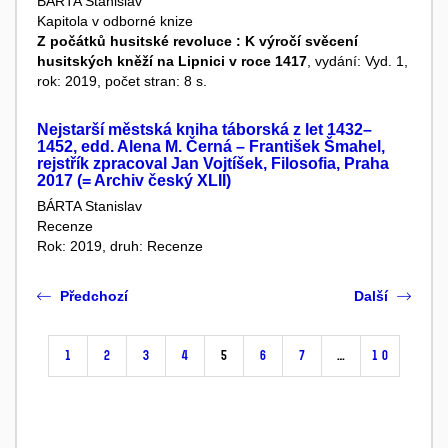
BÁRTA Stanislav
Kapitola v odborné knize
Z počátků husitské revoluce : K výročí svěcení
husitských kněží na Lipnici v roce 1417
, vydání: Vyd. 1,
rok: 2019, počet stran: 8 s.
Nejstarší městská kniha táborská z let 1432–
1452, edd. Alena M. Černá – František Šmahel,
rejstřík zpracoval Jan Vojtíšek, Filosofia, Praha
2017 (= Archiv český XLII)
BÁRTA Stanislav
Recenze
Rok: 2019, druh: Recenze
Předchozí
Další
1
2
3
4
5
6
7
…
10