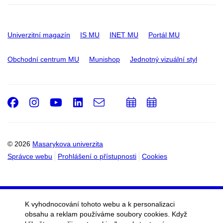
Univerzitní magazín
IS MU
INET MU
Portál MU
Obchodní centrum MU
Munishop
Jednotný vizuální styl
Facebook
Instagram
Youtube
LinkedIn
e-
Přidat
Přidat
Email
mail
do
do
kalendáře
kalendáře
© 2026
Masarykova univerzita
Správce webu
Prohlášení o přístupnosti
Cookies
K vyhodnocování tohoto webu a k personalizaci
obsahu a reklam používáme soubory cookies. Když